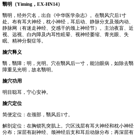
翳明（Yìmíng，EX-HN14）
翳明，经外穴名，出自《中华医学杂志》。在翳风穴后1寸
处。布有耳大神经，枕小神经，耳后动、静脉分支及颈内动、
静脉网（有迷走神经、交感干的颈上神经节）。主治夜盲、近
视、远视、白内障及内耳性眩晕、视神经萎缩、青光眼、失
眠、精神分裂症等。
腧穴释义
翳，翳障；明，光明。穴在翳风后一寸，能治眼病，如除去翳
障重见光明，故名翳明。
腧穴功用
明目聪耳，宁心安神。
腧穴定位
简便定位：在颈部，翳风后1寸。
解剖定位：在胸锁乳突肌上。穴区浅层有耳大神经和枕小神经
分布；深层有副神经、颈神经后支和耳后动脉分布；再深层有