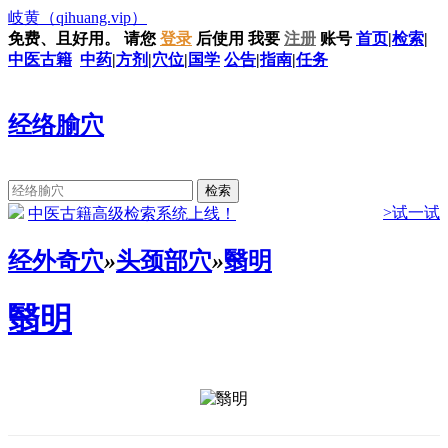
岐黄
（qihuang.vip）
免费、且好用。
请您
登录
后使用
我要
注册
账号
首页
|
检索
|
中医古籍
中药
|
方剂
|
穴位
|
国学
公告
|
指南
|
任务
经络腧穴
>试一试
中医古籍高级检索系统上线！
经外奇穴
»
头颈部穴
»
翳明
翳明