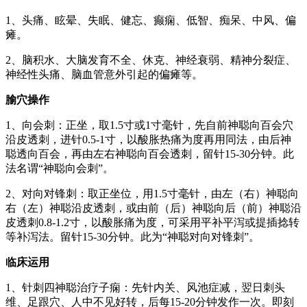
1、头痛、眩晕、失眠、健忘、癫痫、低智、痴呆、中风、偏
瘫。
2、脑积水、大脑发育不全、休克、神经衰弱、精神分裂症、
神经性头痛、脑血管意外引起的偏瘫等。
腧穴操作
1、向会刺：正坐，取1.5寸或1寸毫针，先自前神聪向百会穴
沿皮透刺，进针0.5-1寸，以酸胀热痛为度再用同法，由后神
聪透向百会，再由左右神聪向百会透刺，留针15-30分钟。此
法名谓“神聪向会刺”。
2、对向对锋刺：取正坐位，用1.5寸毫针，由左（右）神聪向
右（左）神聪沿皮透刺，或由前（后）神聪向后（前）神聪沿
皮透刺0.8-1.2寸，以酸胀痛为度，可采用平补平泻或提插捻转
等补泻法。留针15-30分钟。此为“神聪对向对锋刺”。
临床运用
1、针刺四神聪治疗子痫：先针内关、风池症减，翌日刺头
维、足跟穴、人中不见好转，后每15-20分钟发作一次。即刻