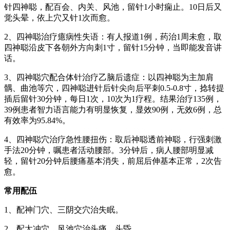
针四神聪，配百会、内关、风池，留针1小时痫止。10日后又
觉头晕，依上穴又针1次而愈。
2、四神聪治疗癔病性失语：有人报道1例，药治1周未愈，取
四神聪沿皮下各朝外方向刺1寸，留针15分钟，当即能发音讲
话。
3、四神聪穴配合体针治疗乙脑后遗症：以四神聪为主加肩
髃、曲池等穴，四神聪进针后针尖向后平刺0.5-0.8寸，捻转提
插后留针30分钟，每日1次，10次为1疗程。结果治疗135例，
39例患者智力语言能力有明显恢复，显效90例，无效6例，总
有效率为95.84%。
4、四神聪穴治疗急性腰扭伤：取后神聪透前神聪，行强刺激
手法20分钟，嘱患者活动腰部。3分钟后，病人腰部明显减
轻，留针20分钟后腰痛基本消失，前屈后伸基本正常，2次告
愈。
常用配伍
1、配神门穴、三阴交穴治失眠。
2、配太冲穴、风池穴治头痛、头昏。