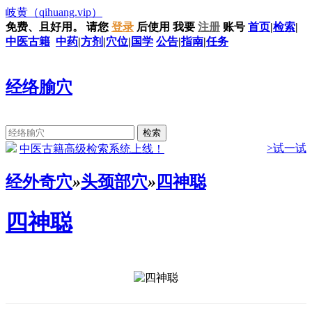
岐黄
（qihuang.vip）
免费、且好用。
请您
登录
后使用
我要
注册
账号
首页
|
检索
|
中医古籍
中药
|
方剂
|
穴位
|
国学
公告
|
指南
|
任务
经络腧穴
>试一试
中医古籍高级检索系统上线！
经外奇穴
»
头颈部穴
»
四神聪
四神聪