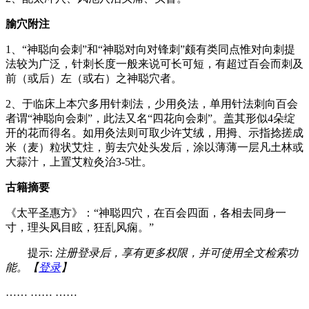
腧穴附注
1、“神聪向会刺”和“神聪对向对锋刺”颇有类同点惟对向刺提
法较为广泛，针刺长度一般来说可长可短，有超过百会而刺及
前（或后）左（或右）之神聪穴者。
2、于临床上本穴多用针刺法，少用灸法，单用针法刺向百会
者谓“神聪向会刺”，此法又名“四花向会刺”。盖其形似4朵绽
开的花而得名。如用灸法则可取少许艾绒，用拇、示指捻搓成
米（麦）粒状艾炷，剪去穴处头发后，涂以薄薄一层凡土林或
大蒜汁，上置艾粒灸治3-5壮。
古籍摘要
《太平圣惠方》：“神聪四穴，在百会四面，各相去同身一
寸，理头风目眩，狂乱风痫。”
提示:
注册登录后，享有更多权限，并可使用全文检索功
能。【
登录
】
…… …… ……