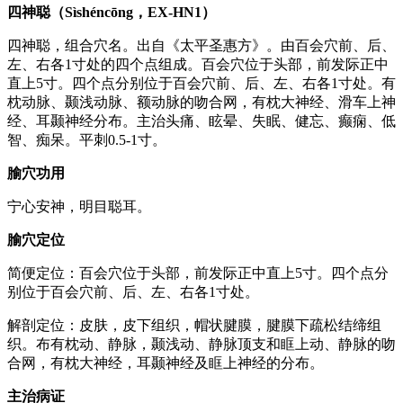
四神聪（Sìshéncōng，EX-HN1）
四神聪，组合穴名。出自《太平圣惠方》。由百会穴前、后、
左、右各1寸处的四个点组成。百会穴位于头部，前发际正中
直上5寸。四个点分别位于百会穴前、后、左、右各1寸处。有
枕动脉、颞浅动脉、额动脉的吻合网，有枕大神经、滑车上神
经、耳颞神经分布。主治头痛、眩晕、失眠、健忘、癫痫、低
智、痴呆。平刺0.5-1寸。
腧穴功用
宁心安神，明目聪耳。
腧穴定位
简便定位：百会穴位于头部，前发际正中直上5寸。四个点分
别位于百会穴前、后、左、右各1寸处。
解剖定位：皮肤，皮下组织，帽状腱膜，腱膜下疏松结缔组
织。布有枕动、静脉，颞浅动、静脉顶支和眶上动、静脉的吻
合网，有枕大神经，耳颞神经及眶上神经的分布。
主治病证