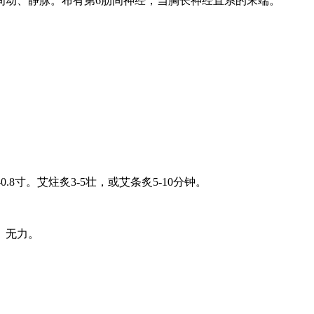
间动、静脉。布有第6肋间神经，当胸长神经直系的末端。
8寸。艾炷炙3-5壮，或艾条炙5-10分钟。
、无力。