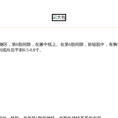
侧区，第6肋间隙，在腋中线上。在第6肋间隙，前锯肌中，有胸
后平刺0.5-0.8寸。