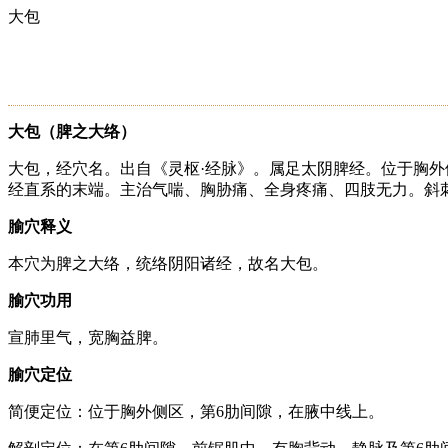
大包
大包（脾之大络）
大包，经穴名。出自《灵枢·经脉》。属足太阴脾经。位于胸外
经直系的末端。主治气喘、胸胁痛、全身疼痛、四肢无力。斜刺或向
腧穴释义
本穴为脾之大络，统络阴阳诸经，故名大包。
腧穴功用
宣肺里气，宽胸益脾。
腧穴定位
简便定位：位于胸外侧区，第6肋间隙，在腋中线上。