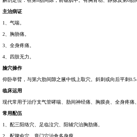
解剖定位：在第6肋间隙，前锯肌中。有胸背动、静脉及第6肋
主治病证
1、气喘。
2、胸胁痛。
3、全身疼痛。
4、四肢无力。
腧穴操作
仰卧举臂，与第六肋间隙之腋中线上取穴。斜刺或向后平刺0.5-0.
临床运用
现代常用于治疗支气管哮喘、肋间神经痛、胸膜炎、全身疼痛
常用配伍
1、配三阳络穴、足临泣穴、阳辅穴治胸肋痛。
2、配脾俞穴、章门穴治食多身瘦。