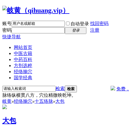
账号
找回密码
自动登录
密码
注册
登录
快捷导航
网站首页
中医古籍
中药百科
方剂选粹
经络腧穴
国学经典
检索
免费
检索
脉络纵横贯八方，穴位精微映乾坤。
岐黄
»
经络腧穴
»
十五络脉
»
大包
大包