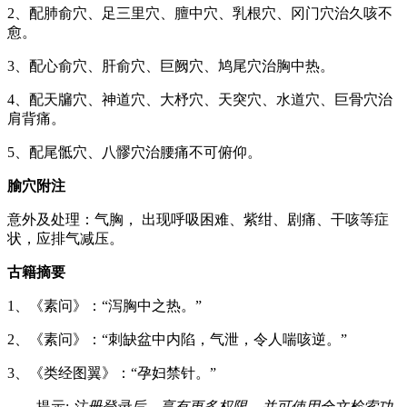
2、配肺俞穴、足三里穴、膻中穴、乳根穴、冈门穴治久咳不
愈。
3、配心俞穴、肝俞穴、巨阙穴、鸠尾穴治胸中热。
4、配天牖穴、神道穴、大杼穴、天突穴、水道穴、巨骨穴治
肩背痛。
5、配尾骶穴、八髎穴治腰痛不可俯仰。
腧穴附注
意外及处理：气胸， 出现呼吸困难、紫绀、剧痛、干咳等症
状，应排气减压。
古籍摘要
1、《素问》：“泻胸中之热。”
2、《素问》：“刺缺盆中内陷，气泄，令人喘咳逆。”
3、《类经图翼》：“孕妇禁针。”
提示:
注册登录后，享有更多权限，并可使用全文检索功