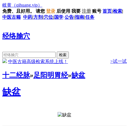
岐黄
（qihuang.vip）
免费、且好用。
请您
登录
后使用
我要
注册
账号
首页
|
检索
|
中医古籍
中药
|
方剂
|
穴位
|
国学
公告
|
指南
|
任务
经络腧穴
>试一试
中医古籍高级检索系统上线！
十二经脉
»
足阳明胃经
»
缺盆
缺盆