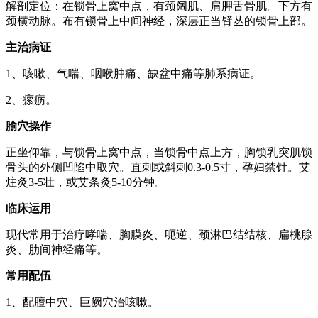
解剖定位：在锁骨上窝中点，有颈阔肌、肩胛舌骨肌。下方有
颈横动脉。布有锁骨上中间神经，深层正当臂丛的锁骨上部。
主治病证
1、咳嗽、气喘、咽喉肿痛、缺盆中痛等肺系病证。
2、瘰疬。
腧穴操作
正坐仰靠，与锁骨上窝中点，当锁骨中点上方，胸锁乳突肌锁
骨头的外侧凹陷中取穴。直刺或斜刺0.3-0.5寸，孕妇禁针。艾
炷灸3-5壮，或艾条灸5-10分钟。
临床运用
现代常用于治疗哮喘、胸膜炎、呃逆、颈淋巴结结核、扁桃腺
炎、肋间神经痛等。
常用配伍
1、配膻中穴、巨阙穴治咳嗽。