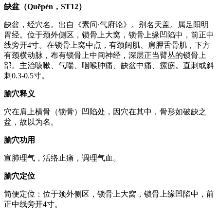
缺盆（Quēpén，ST12）
缺盆，经穴名。出自《素问·气府论》。别名天盖。属足阳明
胃经。位于颈外侧区，锁骨上大窝，锁骨上缘凹陷中，前正中
线旁开4寸。在锁骨上窝中点，有颈阔肌、肩胛舌骨肌，下方
有颈横动脉，布有锁骨上中间神经，深层正当臂丛的锁骨上
部。主治咳嗽、气喘、咽喉肿痛、缺盆中痛、瘰疬。直刺或斜
刺0.3-0.5寸。
腧穴释义
穴在肩上横骨（锁骨）凹陷处，因穴在其中，骨形如破缺之
盆，故以为名。
腧穴功用
宣肺理气，活络止痛，调理气血。
腧穴定位
简便定位：位于颈外侧区，锁骨上大窝，锁骨上缘凹陷中，前
正中线旁开4寸。