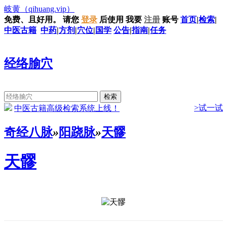
岐黄
（qihuang.vip）
免费、且好用。
请您
登录
后使用
我要
注册
账号
首页
|
检索
|
中医古籍
中药
|
方剂
|
穴位
|
国学
公告
|
指南
|
任务
经络腧穴
>试一试
中医古籍高级检索系统上线！
奇经八脉
»
阳跷脉
»
天髎
天髎