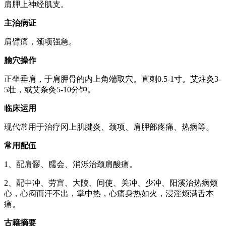
肩胛上神经肌支。
主治病证
肩臂痛，颈项强急。
腧穴操作
正坐垂肩，于肩胛骨的内上角端取穴。直刺0.5-1寸。艾炷灸3-
5壮，或艾条灸5-10分钟。
临床运用
现代常用于治疗冈上肌腱炎、颈项、肩胛部疼痛、热病等。
常用配伍
1、配肩髎、臑会、消泺治颈肩酸痛。
2、配中冲、劳宫、大陵、间使、关冲、少冲、阳溪治热病烦
心，心闷而汗不出，掌中热，心痛身热如火，浸淫烦满舌本
痛。
古籍摘要