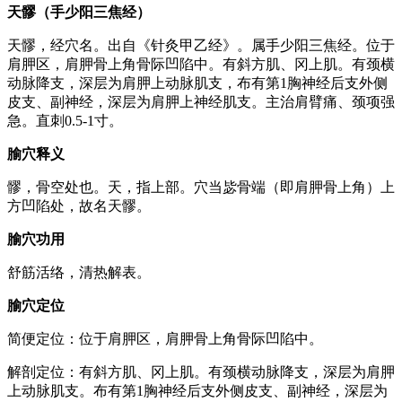
天髎（手少阳三焦经）
天髎，经穴名。出自《针灸甲乙经》。属手少阳三焦经。位于
肩胛区，肩胛骨上角骨际凹陷中。有斜方肌、冈上肌。有颈横
动脉降支，深层为肩胛上动脉肌支，布有第1胸神经后支外侧
皮支、副神经，深层为肩胛上神经肌支。主治肩臂痛、颈项强
急。直刺0.5-1寸。
腧穴释义
髎，骨空处也。天，指上部。穴当毖骨端（即肩胛骨上角）上
方凹陷处，故名天髎。
腧穴功用
舒筋活络，清热解表。
腧穴定位
简便定位：位于肩胛区，肩胛骨上角骨际凹陷中。
解剖定位：有斜方肌、冈上肌。有颈横动脉降支，深层为肩胛
上动脉肌支。布有第1胸神经后支外侧皮支、副神经，深层为