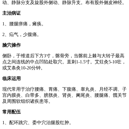
动、静脉分支及旋股外侧动、静脉升支。布有股外侧皮神经。
主治病证
1、腰腿痹痛，瘫痪。
2、疝气，少腹痛。
腧穴操作
侧卧，于维道后下方3寸，髂骨旁，当髂前上棘与大转子最高
点之间连线的中点凹陷处取穴。直刺1-1.5寸。艾炷灸5-10壮，
或艾条灸10-20分钟。
临床运用
现代常用于治疗腰痛、胃痛、下腹痛、睾丸炎、月经不调、子
宫内膜炎、白带多、膀胱炎、肾炎、阑尾炎、腰腿痛、髖关节
及周围软组织诸疾患等。
常用配伍
1、配环跳穴、委中穴治腿股红肿。