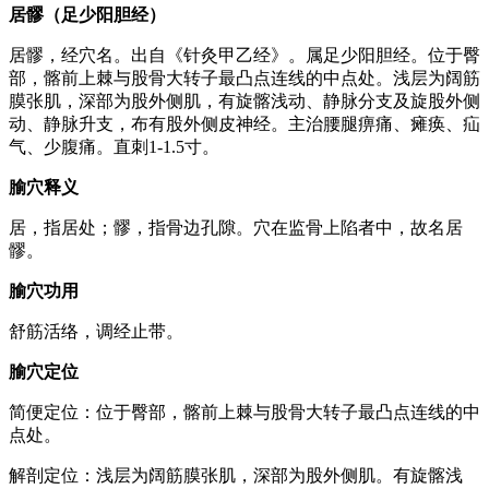
居髎（足少阳胆经）
居髎，经穴名。出自《针灸甲乙经》。属足少阳胆经。位于臀
部，髂前上棘与股骨大转子最凸点连线的中点处。浅层为阔筋
膜张肌，深部为股外侧肌，有旋髂浅动、静脉分支及旋股外侧
动、静脉升支，布有股外侧皮神经。主治腰腿痹痛、瘫痪、疝
气、少腹痛。直刺1-1.5寸。
腧穴释义
居，指居处；髎，指骨边孔隙。穴在监骨上陷者中，故名居
髎。
腧穴功用
舒筋活络，调经止带。
腧穴定位
简便定位：位于臀部，髂前上棘与股骨大转子最凸点连线的中
点处。
解剖定位：浅层为阔筋膜张肌，深部为股外侧肌。有旋髂浅