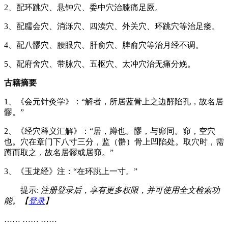
2、配环跳穴、悬钟穴、委中穴治膝痛足厥。
3、配臑会穴、消泺穴、四渎穴、外关穴、环跳穴等治足痿。
4、配八髎穴、腰眼穴、肝俞穴、脾俞穴等治月经不调。
5、配府舍穴、带脉穴、五枢穴、太冲穴治无痛分娩。
古籍摘要
1、《会元针灸学》：“解者，所居蓝骨上之边酵陷孔，故名居
髎。”
2、《经穴释义汇解》：“居，蹲也。髎，与窌同。窌，空穴
也。穴在章门下八寸三分，监（骼）骨上凹陷处。取穴时，需
蹲而取之，故名居髎或居窌。”
3、《玉龙经》注：“在环跳上一寸。”
提示:
注册登录后，享有更多权限，并可使用全文检索功
能。【
登录
】
…… …… ……