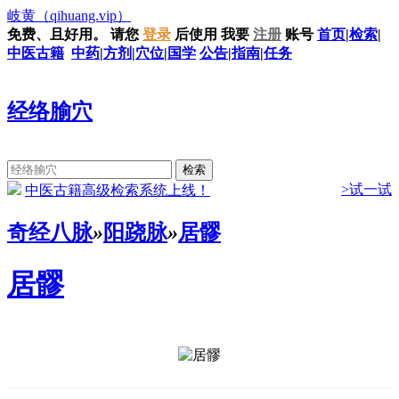
岐黄
（qihuang.vip）
免费、且好用。
请您
登录
后使用
我要
注册
账号
首页
|
检索
|
中医古籍
中药
|
方剂
|
穴位
|
国学
公告
|
指南
|
任务
经络腧穴
>试一试
中医古籍高级检索系统上线！
奇经八脉
»
阳跷脉
»
居髎
居髎