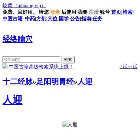
岐黄
（qihuang.vip）
免费、且好用。
请您
登录
后使用
我要
注册
账号
首页
|
检索
|
中医古籍
中药
|
方剂
|
穴位
|
国学
公告
|
指南
|
任务
经络腧穴
>试一试
中医古籍高级检索系统上线！
十二经脉
»
足阳明胃经
»
人迎
人迎