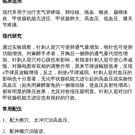
临床运用
现代常用于治疗支气管哮喘、肺结核、咯血、喉炎、扁桃体
炎、甲状腺机能亢进症、甲状腺肿大、高血压、低血压、膝关
节疼痛。
现代研究
通过实验观察，针刺人迎穴可使肺通气量增加，电针也可使肺
功能增强。对麻醉手术者，开胸后一侧肺的通气量代偿性增
加。针刺人迎穴对心跳也有影响，有报道针刺人迎可使心率减
慢。对脑电图有双相的调整作用，原来节律波幅较低者，呈现
a节律及波幅增强，反之，则使a节律减弱。针刺人迎对血压的
影响也十分显著，无论甲状腺机能亢进引起的高血压或实验性
高血压（如夹闭麻醉家兔的一侧颈动脉，使血压反射性增高）
都有明显的降压效果，尤其对收缩压最明显。针刺人迎对治疗
甲状腺机能亢进症也有很好的疗效。
常用配伍
1、配大椎穴、太冲穴治高血压。
2、配神藏穴治咳逆。