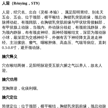
人迎（Rényíng，ST9）
人迎，经穴名。出自《灵枢·本输》。属足阳明胃经。别名天
五会、五会。位于颈部，横平喉结，胸锁乳突肌前缘，颈总动
脉搏动处。有颈阔肌，在胸锁乳突肌前缘与甲状软骨接触部，
有甲状腺上动脉，当颈内、外动脉分歧处，有颈前浅静脉，外
为颈内静脉，布有颈皮神经、面神经颈喉结支，深层为颈动脉
小球，最深层为交感神经干，外侧有舌下神经降支及迷走神
经。主治瘰疬、瘿气、咽喉肿痛、高血压、气喘等病症。直刺
0.3-0.8寸，避开颈动脉。
腧穴释义
穴在喉结两侧，足阳明脉迎受五脏六腑之气以养人，故名人
迎。
腧穴功用
宽胸降逆，化痰利咽。
腧穴定位
简便定位：位于颈部，横平喉结，胸锁乳突肌前缘，颈总动脉