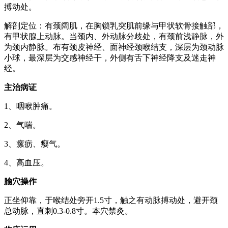
搏动处。
解剖定位：有颈阔肌，在胸锁乳突肌前缘与甲状软骨接触部，
有甲状腺上动脉。当颈内、外动脉分歧处，有颈前浅静脉，外
为颈内静脉。布有颈皮神经、面神经颈喉结支，深层为颈动脉
小球，最深层为交感神经干，外侧有舌下神经降支及迷走神
经。
主治病证
1、咽喉肿痛。
2、气喘。
3、瘰疬、瘿气。
4、高血压。
腧穴操作
正坐仰靠，于喉结处旁开1.5寸，触之有动脉搏动处，避开颈
总动脉，直刺0.3-0.8寸。本穴禁灸。