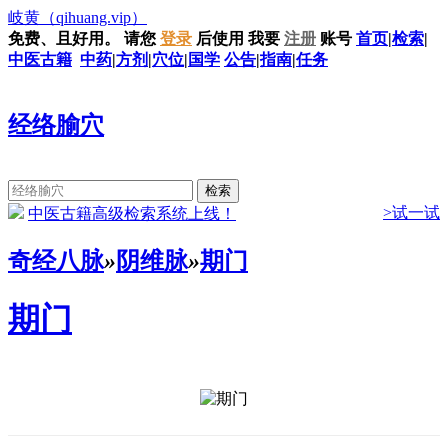
岐黄
（qihuang.vip）
免费、且好用。
请您
登录
后使用
我要
注册
账号
首页
|
检索
|
中医古籍
中药
|
方剂
|
穴位
|
国学
公告
|
指南
|
任务
经络腧穴
>试一试
中医古籍高级检索系统上线！
奇经八脉
»
阴维脉
»
期门
期门