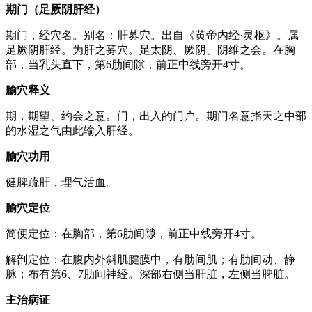
期门（足厥阴肝经）
期门，经穴名。别名：肝募穴。出自《黄帝内经·灵枢》。属
足厥阴肝经。为肝之募穴。足太阴、厥阴、阴维之会。在胸
部，当乳头直下，第6肋间隙，前正中线旁开4寸。
腧穴释义
期，期望、约会之意。门，出入的门户。期门名意指天之中部
的水湿之气由此输入肝经。
腧穴功用
健脾疏肝，理气活血。
腧穴定位
简便定位：在胸部，第6肋间隙，前正中线旁开4寸。
解剖定位：在腹内外斜肌腱膜中，有肋间肌；有肋间动、静
脉；布有第6、7肋间神经。深部右侧当肝脏，左侧当脾脏。
主治病证