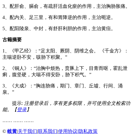
3、配肝俞、膈俞，有疏肝活血化瘀的作用，主治胸胁胀痛。
4、配内关、足三里，有和胃降逆的作用，主治呃逆。
5、配阳陵泉、中封，有舒肝利胆的作用，主治黄疸。
古籍摘要
1、《甲乙经》：“足太阳、厥阴、阴维之会。 《千金方》：
主喘逆卧不安，咳胁下积聚。”
2、《铜人》：“治胸中烦热，贲豚上下，目青而呕，霍乱泄
痢，腹坚硬，大喘不得安卧，胁下积气。”
3、《大成》：“胸连胁痛，期门、章门、丘墟、行间、涌
泉。”
提示:
注册登录后，享有更多权限，并可使用全文检索功
能。【
登录
】
…… …… ……
©
岐黄
|
关于我们
|
联系我们
|
使用协议
|
隐私政策