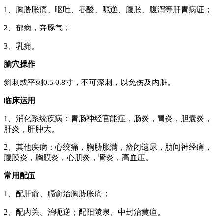
1、胸胁胀痛、呕吐、吞酸、呃逆、腹胀、腹泻等肝胃病证；
2、郁病，奔豚气；
3、乳痈。
腧穴操作
斜刺或平刺0.5-0.8寸，不可深刺，以免伤及内脏。
临床运用
1、消化系统疾病：胃肠神经官能症，肠炎，胃炎，胆囊炎，
肝炎，肝肿大。
2、其他疾病：心绞痛，胸胁胀满，癃闭遗尿，肋间神经痛，
腹膜炎，胸膜炎，心肌炎，肾炎，高血压。
常用配伍
1、配肝俞、膈俞治胸胁胀痛；
2、配内关、治呃逆；配阳陵泉、中封治黄疸。