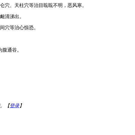
昆仑穴、天柱穴等治目䀮䀮不明，恶风寒。
鼻衄清涕出。
二间穴等治心惊恐。
为腹通谷。
。【
登录
】