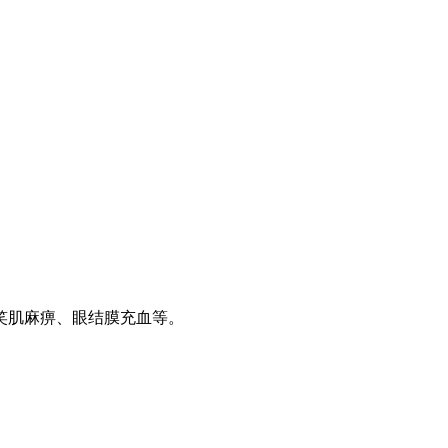
笑肌麻痹、眼结膜充血等。