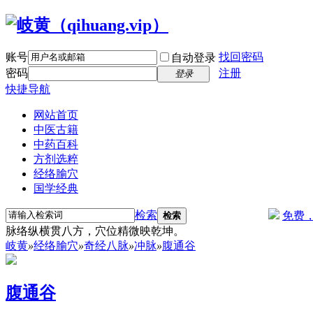
账号
找回密码
自动登录
密码
注册
登录
快捷导航
网站首页
中医古籍
中药百科
方剂选粹
经络腧穴
国学经典
检索
免费
检索
脉络纵横贯八方，穴位精微映乾坤。
岐黄
»
经络腧穴
»
奇经八脉
»
冲脉
»
腹通谷
腹通谷