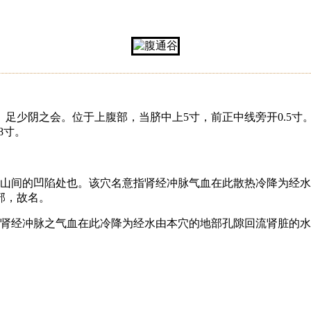
足少阴之会。位于上腹部，当脐中上5寸，前正中线旁开0.5寸
8寸。
两山间的凹陷处也。该穴名意指肾经冲脉气血在此散热冷降为经
部，故名。
意指肾经冲脉之气血在此冷降为经水由本穴的地部孔隙回流肾脏