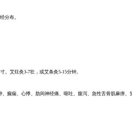
神经分布。
8寸。艾炷灸3-7壮，或艾条灸5-15分钟。
肿、癫痫、心悸、肋间神经痛、呕吐、腹泻、急性舌骨肌麻痹、