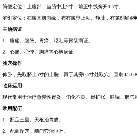
简便定位：上腹部，当脐中上5寸，前正中线旁开0.5寸。
解剖定位：在腹直肌内缘，布有腹壁上动、静脉，有第8肋间
主治病证
1、腹痛、腹胀、胃痛、呕吐等胃肠病证。
2、心痛、心悸、胸痛等心胸病证。
腧穴操作
仰卧，先取脐上5寸的上脘，再于其旁0.5寸处取穴。直刺0.5-0.
临床运用
现代常用于治疗急慢性胃炎、消化不良、胃扩张、哮喘、肺气
常用配伍
1、配足三里、天枢治胃痛。
2、配商丘穴、幽门穴治呕吐。