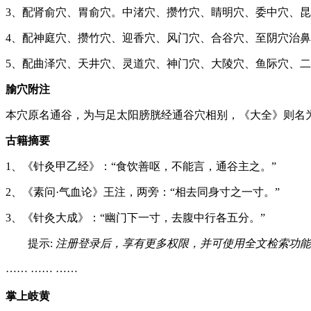
3、配肾俞穴、胃俞穴。中渚穴、攒竹穴、睛明穴、委中穴、
4、配神庭穴、攒竹穴、迎香穴、风门穴、合谷穴、至阴穴治
5、配曲泽穴、天井穴、灵道穴、神门穴、大陵穴、鱼际穴、
腧穴附注
本穴原名通谷，为与足太阳膀胱经通谷穴相别，《大全》则名
古籍摘要
1、《针灸甲乙经》：“食饮善呕，不能言，通谷主之。”
2、《素问·气血论》王注，两旁：“相去同身寸之一寸。”
3、《针灸大成》：“幽门下一寸，去腹中行各五分。”
提示:
注册登录后，享有更多权限，并可使用全文检索功能
…… …… ……
掌上岐黄