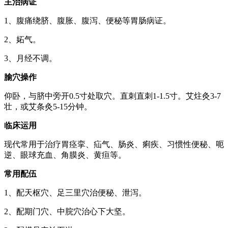
主治病证
1、腹痛绕脐、腹胀、腹泻、便秘等胃肠病证。
2、妬气。
3、月经不调。
腧穴操作
仰卧，与脐中旁开0.5寸处取穴。直刺直刺1-1.5寸。艾炷灸3-7
壮，或艾条灸5-15分钟。
临床运用
现代常用于治疗胃痉挛、疝气、肠炎、痢疾、习惯性便秘、呃
逆、眼球充血、角膜炎、黄疸等。
常用配伍
1、配天枢穴、足三里穴治便秘、泄泻。
2、配期门穴、中脘穴治心下大坚。