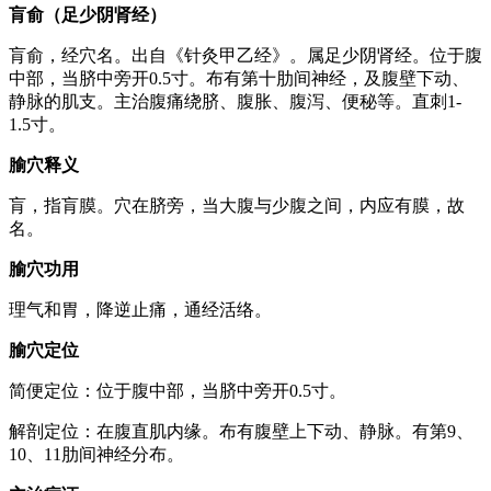
肓俞（足少阴肾经）
肓俞，经穴名。出自《针灸甲乙经》。属足少阴肾经。位于腹
中部，当脐中旁开0.5寸。布有第十肋间神经，及腹壁下动、
静脉的肌支。主治腹痛绕脐、腹胀、腹泻、便秘等。直刺1-
1.5寸。
腧穴释义
肓，指肓膜。穴在脐旁，当大腹与少腹之间，内应有膜，故
名。
腧穴功用
理气和胃，降逆止痛，通经活络。
腧穴定位
简便定位：位于腹中部，当脐中旁开0.5寸。
解剖定位：在腹直肌内缘。布有腹壁上下动、静脉。有第9、
10、11肋间神经分布。