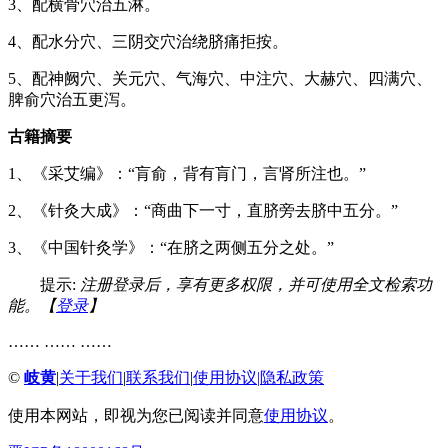
3、配横骨穴治五淋。
4、配水分穴、三阴交穴治绕脐痛拒按。
5、配神阙穴、关元穴、气海穴、中注穴、大赫穴、四满穴、
脾俞穴治五更泻。
古籍摘要
1、《采艾编》：“肓俞，背有肓门，言肾所注也。”
2、《针灸大成》：“商曲下一寸，直脐旁去脐中五分。”
3、《中国针灸学》：“在脐之两侧五分之处。”
提示:
注册登录后，享有更多权限，并可使用全文检索功
能。【
登录
】
…… …… ……
©
岐黄
|
关于我们
|
联系我们
|
使用协议
|
隐私政策
使用本网站，即视为您已阅读并同意
使用协议
。