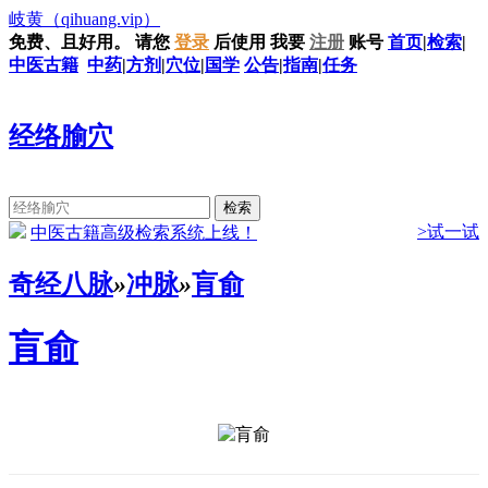
岐黄
（qihuang.vip）
免费、且好用。
请您
登录
后使用
我要
注册
账号
首页
|
检索
|
中医古籍
中药
|
方剂
|
穴位
|
国学
公告
|
指南
|
任务
经络腧穴
>试一试
中医古籍高级检索系统上线！
奇经八脉
»
冲脉
»
肓俞
肓俞