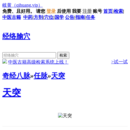
岐黄
（qihuang.vip）
免费、且好用。
请您
登录
后使用
我要
注册
账号
首页
|
检索
|
中医古籍
中药
|
方剂
|
穴位
|
国学
公告
|
指南
|
任务
经络腧穴
>试一试
中医古籍高级检索系统上线！
奇经八脉
»
任脉
»
天突
天突