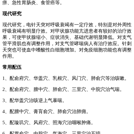
痹、急性胃肠炎、食管癌等。
现代研究
现代研究，电针天突对呼吸衰竭有一定疗效，特别是对外周性
呼吸衰竭有明显疗效。对甲状腺功能亢进患者有较好的治疗效
果，可使甲状腺缩小、症状消失、基础代谢明显降低。对支气
管平滑肌也有调整作用，对支气管哮喘病人有治疗效应。针刺
天突也可使血中嗜酸性白细胞增加。对免疫细胞功能也有调整
作用。
常用配伍
1、配俞府穴、华盖穴、乳根穴、风门穴、肺俞穴等治咳嗽。
2、配俞府穴、膻中穴、肺俞穴、三里穴、中脘穴治气喘。
3、配华盖穴治咳逆上气暴喘。
4、配膻中穴、膏肓俞穴、肺俞穴治肺痈。
5、配璇玑穴、风府穴、照海穴治咽喉肿痛。
6、配胃俞穴、中脘穴、气海穴、三里穴治五噎。