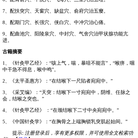
7、配扶突穴、天窗穴、缺盆穴、俞府穴治五瘿。
8、配期门穴、长强穴、侠白穴、中冲穴治心痛。
9、配曲池穴、阳陵泉穴、中封穴、气舍穴治甲状腺功能亢
进。
古籍摘要
1、《针灸甲乙经》：“咳上气，喘，暴喑不能言”，“喉痹，咽
中干急不得息，喉中鸣”。
2、《太平圣惠方》：“在结喉下一尺陷者宛宛中。”
3、《采艾编》：“天突：结喉下一寸宛宛中，阴维、任脉之
会，结喉之突也。”
4、《针灸甲乙经》 ：“在颈结喉下二寸中央宛宛中。”
5、《中国针灸学》：“在胸骨之上端胸锁乳突肌起始间。”
提示:
注册登录后，享有更多权限，并可使用全文检索功