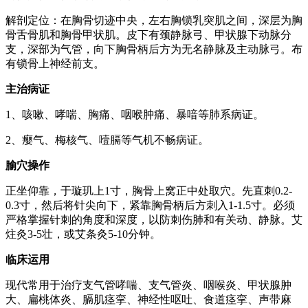
解剖定位：在胸骨切迹中央，左右胸锁乳突肌之间，深层为胸
骨舌骨肌和胸骨甲状肌。皮下有颈静脉弓、甲状腺下动脉分
支，深部为气管，向下胸骨柄后方为无名静脉及主动脉弓。布
有锁骨上神经前支。
主治病证
1、咳嗽、哮喘、胸痛、咽喉肿痛、暴喑等肺系病证。
2、瘿气、梅核气、噎膈等气机不畅病证。
腧穴操作
正坐仰靠，于璇玑上1寸，胸骨上窝正中处取穴。先直刺0.2-
0.3寸，然后将针尖向下，紧靠胸骨柄后方刺入1-1.5寸。必须
严格掌握针刺的角度和深度，以防刺伤肺和有关动、静脉。艾
炷灸3-5壮，或艾条灸5-10分钟。
临床运用
现代常用于治疗支气管哮喘、支气管炎、咽喉炎、甲状腺肿
大、扁桃体炎、膈肌痉挛、神经性呕吐、食道痉挛、声带麻