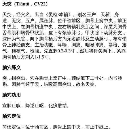
天突（Tiāntū，CV22）
天突，经穴名。出自《灵枢·本输》。别名玉户、天瞿、身
道、无突、五户。属任脉。位于颈前区，胸骨上窝中央，前正
中线上。在胸骨切迹中央，左右胸锁乳突肌之间，深层为胸骨
舌骨肌和胸骨甲状肌，皮下有颈静脉弓、甲状腺下动脉分支，
深部为气管，向下胸骨柄后方为无名静脉及主动脉弓，布有锁
骨上神经前支。主治咳嗽、哮喘、胸痛、咽喉肿痛、暴喑、瘿
气、梅核气、噎膈。先直刺0.2-0.3寸，然后将针尖向下，紧靠
胸骨柄后方刺入1-1.5寸。
腧穴释义
突，指突出。穴在胸骨上窝正中，颈结喉下二寸处，内当肺
系。因肺气通于天，结喉高而突出，故名天突。
腧穴功用
宣肺止咳，降逆止呕，化痰散结。
腧穴定位
简便定位：位于颈前区，胸骨上窝中央，前正中线上。