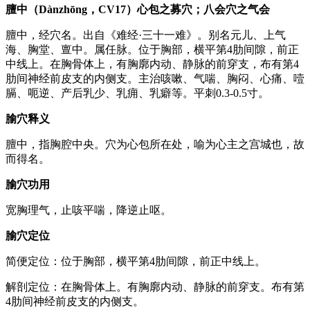
膻中（Dànzhōng，CV17）心包之募穴；八会穴之气会
膻中，经穴名。出自《难经·三十一难》。别名元儿、上气
海、胸堂、亶中。属任脉。位于胸部，横平第4肋间隙，前正
中线上。在胸骨体上，有胸廓内动、静脉的前穿支，布有第4
肋间神经前皮支的内侧支。主治咳嗽、气喘、胸闷、心痛、噎
膈、呃逆、产后乳少、乳痈、乳癖等。平刺0.3-0.5寸。
腧穴释义
膻中，指胸腔中央。穴为心包所在处，喻为心主之宫城也，故
而得名。
腧穴功用
宽胸理气，止咳平喘，降逆止呕。
腧穴定位
简便定位：位于胸部，横平第4肋间隙，前正中线上。
解剖定位：在胸骨体上。有胸廓内动、静脉的前穿支。布有第
4肋间神经前皮支的内侧支。