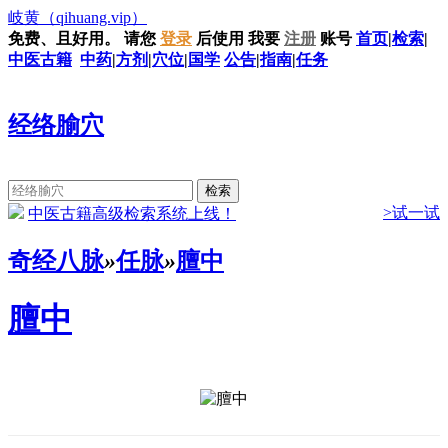
岐黄
（qihuang.vip）
免费、且好用。
请您
登录
后使用
我要
注册
账号
首页
|
检索
|
中医古籍
中药
|
方剂
|
穴位
|
国学
公告
|
指南
|
任务
经络腧穴
>试一试
中医古籍高级检索系统上线！
奇经八脉
»
任脉
»
膻中
膻中