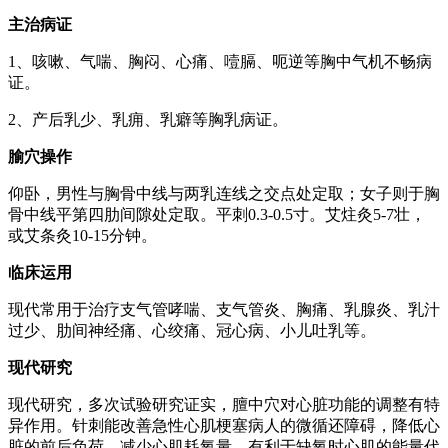
主治病证
1、咳嗽、气喘、胸闷、心痛、噎膈、呃逆等胸中气机不畅病
证。
2、产后乳少、乳痈、乳癖等胸乳病证。
腧穴操作
仰卧，男性与胸骨中线与两乳连线之交点处定取；女子则于胸
骨中线平第四肋间隙处定取。平刺0.3-0.5寸。艾炷灸5-7壮，
或艾条灸10-15分钟。
临床运用
现代常用于治疗支气管哮喘、支气管炎、胸痛、乳腺炎、乳汁
过少、肋间神经痛、心绞痛、冠心病、小儿吐乳等。
现代研究
现代研究，多次试验研究证实，膻中穴对心脏功能的调整有特
异作用。针刺能改善急性心肌梗塞病人的微循还障碍，降低心
脏的前后负荷，减少心肌耗氧量，有利于缺氧时心肌的能量代