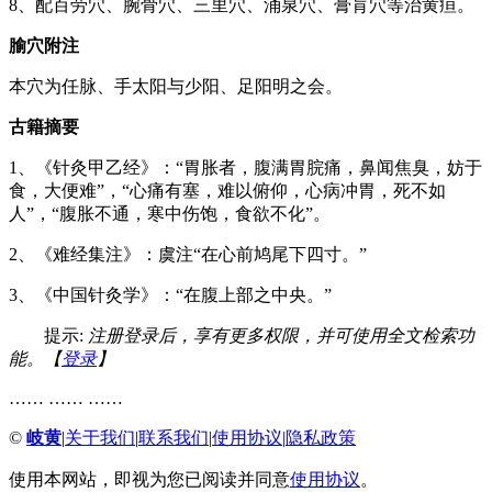
8、配百劳穴、腕骨穴、三里穴、涌泉穴、膏肓穴等治黄疸。
腧穴附注
本穴为任脉、手太阳与少阳、足阳明之会。
古籍摘要
1、《针灸甲乙经》：“胃胀者，腹满胃脘痛，鼻闻焦臭，妨于
食，大便难”，“心痛有塞，难以俯仰，心病冲胃，死不如
人”，“腹胀不通，寒中伤饱，食欲不化”。
2、《难经集注》：虞注“在心前鸠尾下四寸。”
3、《中国针灸学》：“在腹上部之中央。”
提示:
注册登录后，享有更多权限，并可使用全文检索功
能。【
登录
】
…… …… ……
©
岐黄
|
关于我们
|
联系我们
|
使用协议
|
隐私政策
使用本网站，即视为您已阅读并同意
使用协议
。