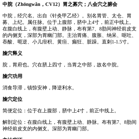
中脘（Zhōngwǎn，CV12）胃之募穴；八会穴之腑会
中脘，经穴名。出自《针灸甲乙经》。别名胃管、太仓、胃
募、上纪。属任脉。位于上腹部，脐中上4寸，前正中线上。
在腹白线上，有腹壁上动、静脉，布有第7、8肋间神经前皮支
的内侧支，深部为胃幽门部。主治胃痛、腹胀、纳呆、呕吐、
吞酸、呃逆、小儿疳积、黄疸、癫狂、脏躁。直刺1-1.5寸。
腧穴释义
脘，胃府也。穴在脐上四寸，当胃之中部，故名中脘。
腧穴功用
消食导滞，镇惊安神，降逆利水。
腧穴定位
简便定位：位于在上腹部，脐中上4寸，前正中线上。
解剖定位：在腹白线上，有腹壁上动、静脉。布有第7、8肋间
神经前皮支的内侧支。深部为胃幽门部。