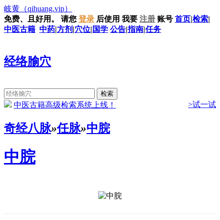
岐黄
（qihuang.vip）
免费、且好用。
请您
登录
后使用
我要
注册
账号
首页
|
检索
|
中医古籍
中药
|
方剂
|
穴位
|
国学
公告
|
指南
|
任务
经络腧穴
>试一试
中医古籍高级检索系统上线！
奇经八脉
»
任脉
»
中脘
中脘