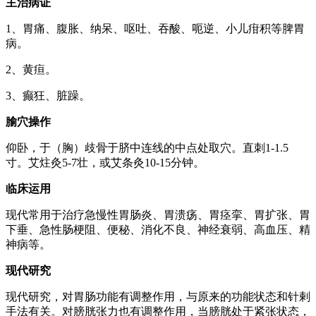
主治病证
1、胃痛、腹胀、纳呆、呕吐、吞酸、呃逆、小儿疳积等脾胃
病。
2、黄疸。
3、癫狂、脏躁。
腧穴操作
仰卧，于（胸）歧骨于脐中连线的中点处取穴。直刺1-1.5
寸。艾炷灸5-7壮，或艾条灸10-15分钟。
临床运用
现代常用于治疗急慢性胃肠炎、胃溃疡、胃痉挛、胃扩张、胃
下垂、急性肠梗阻、便秘、消化不良、神经衰弱、高血压、精
神病等。
现代研究
现代研究，对胃肠功能有调整作用，与原来的功能状态和针剌
手法有关。对膀胱张力也有调整作用，当膀胱处于紧张状态，