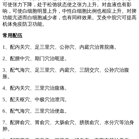
可使张力下降，处于松弛状态使之张力上升。对血液也有影
响，可使白细胞明显上升，中性白细胞比例也相应上升。对脾
功能亢进而白细胞减少者，也有同样效果。艾灸中脘穴可提髙
机体免疫防卫功能。
常用配伍
1、配内关穴、足三里穴、公孙穴、内庭穴治胃脘痛。
2、配膻中穴、期门穴治呃逆。
3、配气海穴、足三里穴、内庭穴、三阴交穴、公孙穴治腹
胀。
4、配内关穴、三里穴治腹痛。
5、配天枢穴、中极穴治泄泻。
6、配气海穴、三里穴治便血。
7、配脾俞穴、胃俞穴、大肠俞穴、膀胱俞穴、水分穴等治身
肿。