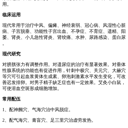
用。
临床运用
现代常用于治疗中风、偏瘫、神经衰弱、冠心病、风湿性心脏
病、子宫脱垂、功能性子宫出血、不孕症、不育症、遗精、阳
萎、肾炎、小儿急性肾炎、肾绞痛、水肿、尿路感染、蛋白尿
。
现代研究
对膀胱张力有调整作用。对遗尿症的治疗有显著效果。对垂体
性腺系统的功能也有促进作用，针刺中极穴、关元穴、大赫穴
等穴可引起血浆黄体生成素、卵泡刺激素水平发生变化，可改
善迟发排卵。对男子精子缺乏症也有一定效果。艾灸小白鼠，
可使溶血空斑形成细胞增加。
常用配伍
1、配神阙穴、气海穴治中风脱症。
2、配气海穴、膏盲穴、足三里穴治虚劳发热。