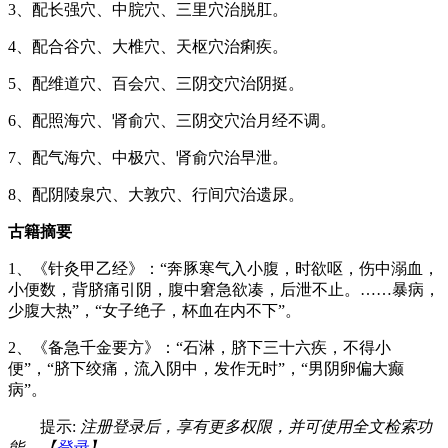
3、配长强穴、中脘穴、三里穴治脱肛。
4、配合谷穴、大椎穴、天枢穴治痢疾。
5、配维道穴、百会穴、三阴交穴治阴挺。
6、配照海穴、肾俞穴、三阴交穴治月经不调。
7、配气海穴、中极穴、肾俞穴治早泄。
8、配阴陵泉穴、大敦穴、行间穴治遗尿。
古籍摘要
1、《针灸甲乙经》：“奔豚寒气入小腹，时欲呕，伤中溺血，
小便数，背脐痛引阴，腹中窘急欲凑，后泄不止。……暴病，
少腹大热”，“女子绝子，杯血在内不下”。
2、《备急千金要方》：“石淋，脐下三十六疾，不得小
便”，“脐下绞痛，流入阴中，发作无时”，“男阴卵偏大癫
病”。
提示:
注册登录后，享有更多权限，并可使用全文检索功
能。【
登录
】