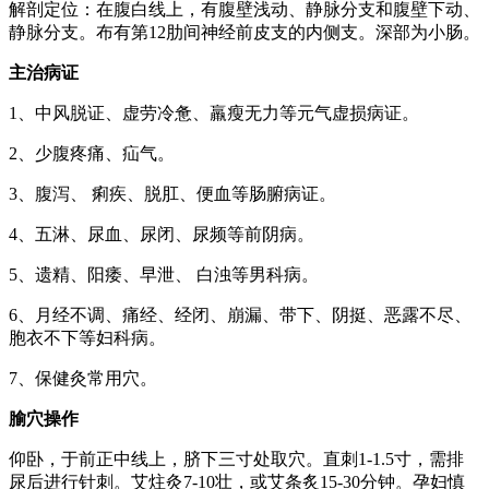
解剖定位：在腹白线上，有腹壁浅动、静脉分支和腹壁下动、
静脉分支。布有第12肋间神经前皮支的内侧支。深部为小肠。
主治病证
1、中风脱证、虚劳冷惫、羸瘦无力等元气虚损病证。
2、少腹疼痛、疝气。
3、腹泻、 痢疾、脱肛、便血等肠腑病证。
4、五淋、尿血、尿闭、尿频等前阴病。
5、遗精、阳痿、早泄、 白浊等男科病。
6、月经不调、痛经、经闭、崩漏、带下、阴挺、恶露不尽、
胞衣不下等妇科病。
7、保健灸常用穴。
腧穴操作
仰卧，于前正中线上，脐下三寸处取穴。直刺1-1.5寸，需排
尿后进行针刺。艾炷灸7-10壮，或艾条炙15-30分钟。孕妇慎