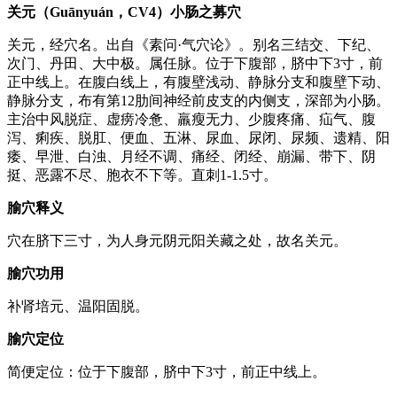
关元（Guānyuán，CV4）小肠之募穴
关元，经穴名。出自《素问·气穴论》。别名三结交、下纪、
次门、丹田、大中极。属任脉。位于下腹部，脐中下3寸，前
正中线上。在腹白线上，有腹壁浅动、静脉分支和腹壁下动、
静脉分支，布有第12肋间神经前皮支的内侧支，深部为小肠。
主治中风脱症、虚痨冷惫、羸瘦无力、少腹疼痛、疝气、腹
泻、痢疾、脱肛、便血、五淋、尿血、尿闭、尿频、遗精、阳
痿、早泄、白浊、月经不调、痛经、闭经、崩漏、带下、阴
挺、恶露不尽、胞衣不下等。直刺1-1.5寸。
腧穴释义
穴在脐下三寸，为人身元阴元阳关藏之处，故名关元。
腧穴功用
补肾培元、温阳固脱。
腧穴定位
简便定位：位于下腹部，脐中下3寸，前正中线上。