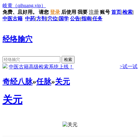
岐黄
（qihuang.vip）
免费、且好用。
请您
登录
后使用
我要
注册
账号
首页
|
检索
|
中医古籍
中药
|
方剂
|
穴位
|
国学
公告
|
指南
|
任务
经络腧穴
>试一试
中医古籍高级检索系统上线！
奇经八脉
»
任脉
»
关元
关元