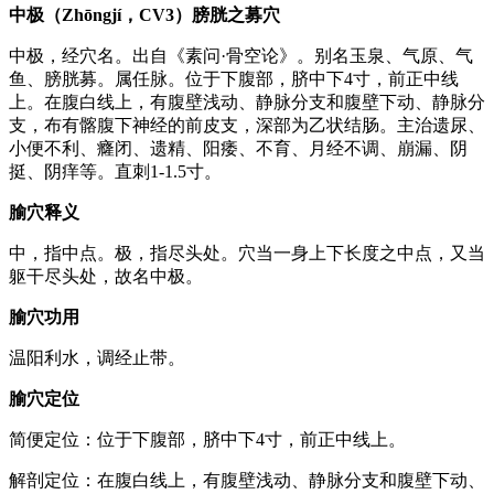
中极（Zhōngjí，CV3）膀胱之募穴
中极，经穴名。出自《素问·骨空论》。别名玉泉、气原、气
鱼、膀胱募。属任脉。位于下腹部，脐中下4寸，前正中线
上。在腹白线上，有腹壁浅动、静脉分支和腹壁下动、静脉分
支，布有髂腹下神经的前皮支，深部为乙状结肠。主治遗尿、
小便不利、癃闭、遗精、阳痿、不育、月经不调、崩漏、阴
挺、阴痒等。直刺1-1.5寸。
腧穴释义
中，指中点。极，指尽头处。穴当一身上下长度之中点，又当
躯干尽头处，故名中极。
腧穴功用
温阳利水，调经止带。
腧穴定位
简便定位：位于下腹部，脐中下4寸，前正中线上。
解剖定位：在腹白线上，有腹壁浅动、静脉分支和腹壁下动、