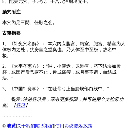
8、配关元穴、子户穴、子宫穴治胎冷无子。
腧穴附注
本穴为足三阴、任脉之会。
古籍摘要
1、《针灸穴名解》：“本穴内应胞宫、精室。胞宫、精室为人
体极内之处，犹房室之堂奥也。乃人体至中至极，故名中
极。”
2、《太平圣惠方》：“淋，小便赤，尿道痛，脐下结块如覆
杯，或因产后恶露不止，遂成疝瘕，或月事不调，血结成
块。”
3、《中国针灸学》：“在耻骨弓上当膀胱部白线中。”
提示:
注册登录后，享有更多权限，并可使用全文检索功
能。【
登录
】
…… …… ……
©
岐黄
|
关于我们
|
联系我们
|
使用协议
|
隐私政策