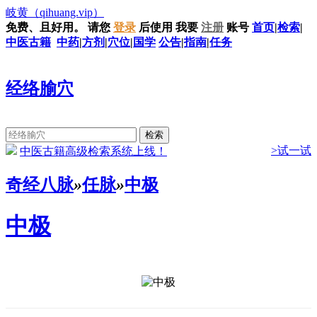
岐黄
（qihuang.vip）
免费、且好用。
请您
登录
后使用
我要
注册
账号
首页
|
检索
|
中医古籍
中药
|
方剂
|
穴位
|
国学
公告
|
指南
|
任务
经络腧穴
>试一试
中医古籍高级检索系统上线！
奇经八脉
»
任脉
»
中极
中极