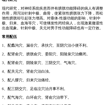
现代研究，对神经系统疾患而伴有膀胱功能障碍的病人有调整
作用，用泻法针刺中极、曲骨，使紧张性膀胱张力下降，而松
弛性膀胱却引起张力增高。对垂体-性腺功能的影响，针刺中
极、归来、血海等穴，可使继发性闭经病人，出现激素撤退性
出血现象。针刺中极、关元对男子性功能障碍也有一定疗效。
常用配伍
1、配蠡沟穴、漏谷穴、承扶穴、至阴穴治小便不利。
2、配肾俞穴、膀胱俞穴、委阳穴、阳陵泉穴治癃闭。
3、配肾俞穴、阴陵泉穴、三阴交穴、气海穴。
4、配关元穴、肾俞穴治白浊。
5、配八髎穴、归来穴治痛经。
6、配三阴交穴、足临泣穴治月事不利。
7、配气海穴、白环俞穴、肾俞穴治带下。