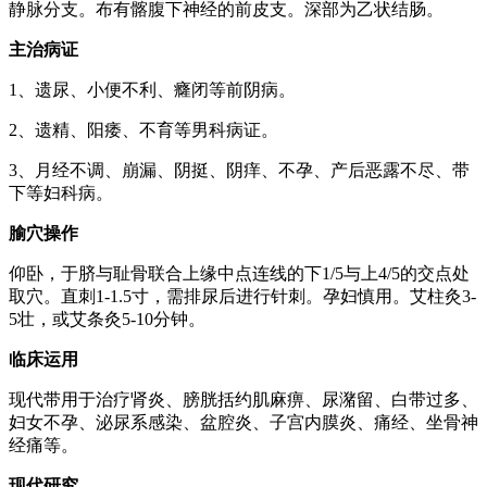
静脉分支。布有髂腹下神经的前皮支。深部为乙状结肠。
主治病证
1、遗尿、小便不利、癃闭等前阴病。
2、遗精、阳痿、不育等男科病证。
3、月经不调、崩漏、阴挺、阴痒、不孕、产后恶露不尽、带
下等妇科病。
腧穴操作
仰卧，于脐与耻骨联合上缘中点连线的下1/5与上4/5的交点处
取穴。直刺1-1.5寸，需排尿后进行针刺。孕妇慎用。艾柱灸3-
5壮，或艾条灸5-10分钟。
临床运用
现代带用于治疗肾炎、膀胱括约肌麻痹、尿潴留、白带过多、
妇女不孕、泌尿系感染、盆腔炎、子宫内膜炎、痛经、坐骨神
经痛等。
现代研究