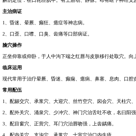
解剖定位：在口轮匝肌中。有上唇动、静脉。布有眶下神经支
主治病证
1、昏迷、晕厥、癫狂、癔症等神志病。
2、口歪、口噤、口臭、齿痛等口部病证。
腧穴操作
正坐仰靠或仰卧，于人中沟下端之红唇与皮肤移行处取穴。向上斜刺
临床运用
现代常用于治疗晕厥、昏迷、癫痫、癔病、鼻塞、息肉、口腔
常用配伍
1、配龈交穴、承浆穴、大迎穴、丝竹空穴、囟会穴、天柱穴
2、配外关穴、涌泉穴、少冲穴、神门穴治舌吐不收，名曰阳
3、配目窗穴、正营穴、耳门穴治唇吻强，上齿龋痛。
4、配内关穴、支沟穴、承浆穴、十宣穴治口内生疮。