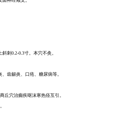
及面神经颊支。
0.2-0.3寸。本穴不灸。
炎、齿龈炎、口疮、糖尿病等。
、商丘穴治癲疾呕沫寒热痉互引。
强。