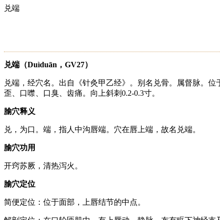
兑端
兑端（Duìduān，GV27）
兑端，经穴名。出自《针灸甲乙经》。别名兑骨。属督脉。位
歪、口噤、口臭、齿痛。向上斜刺0.2-0.3寸。
腧穴释义
兑，为口。端，指人中沟唇端。穴在唇上端，故名兑端。
腧穴功用
开窍苏厥，清热泻火。
腧穴定位
简便定位：位于面部，上唇结节的中点。