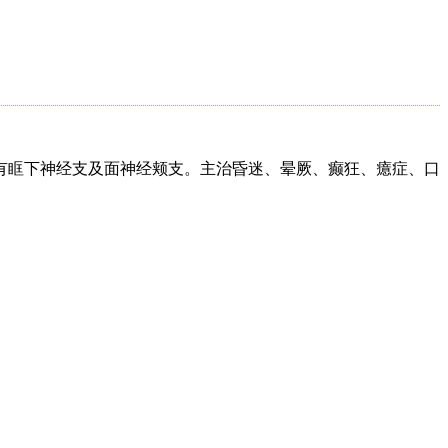
有眶下神经支及面神经颊支。主治昏迷、晕厥、癫狂、癔症、口