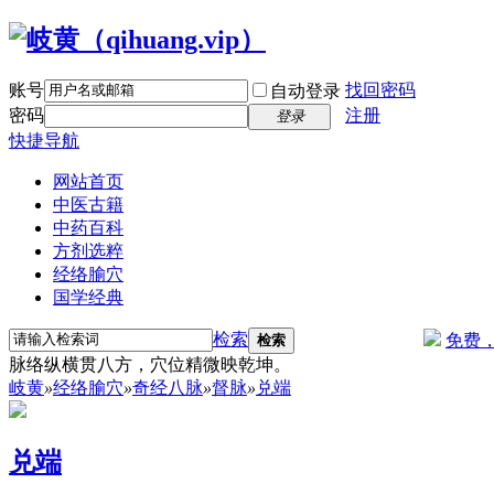
账号
找回密码
自动登录
密码
注册
登录
快捷导航
网站首页
中医古籍
中药百科
方剂选粹
经络腧穴
国学经典
检索
免费
检索
脉络纵横贯八方，穴位精微映乾坤。
岐黄
»
经络腧穴
»
奇经八脉
»
督脉
»
兑端
兑端