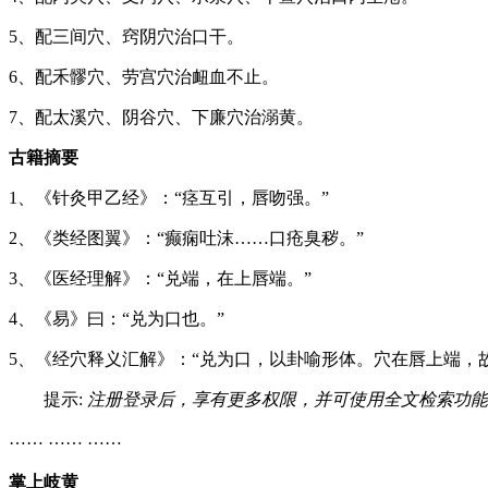
5、配三间穴、窍阴穴治口干。
6、配禾髎穴、劳宫穴治衄血不止。
7、配太溪穴、阴谷穴、下廉穴治溺黄。
古籍摘要
1、《针灸甲乙经》：“痉互引，唇吻强。”
2、《类经图翼》：“癫痫吐沫……口疮臭秽。”
3、《医经理解》：“兑端，在上唇端。”
4、《易》曰：“兑为口也。”
5、《经穴释义汇解》：“兑为口，以卦喻形体。穴在唇上端，
提示:
注册登录后，享有更多权限，并可使用全文检索功能
…… …… ……
掌上岐黄