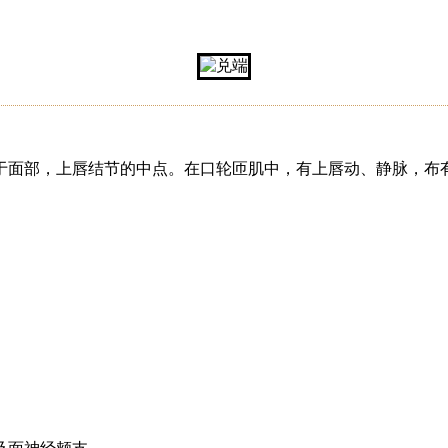
于面部，上唇结节的中点。在口轮匝肌中，有上唇动、静脉，布