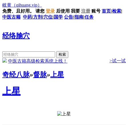
岐黄
（qihuang.vip）
免费、且好用。
请您
登录
后使用
我要
注册
账号
首页
|
检索
|
中医古籍
中药
|
方剂
|
穴位
|
国学
公告
|
指南
|
任务
经络腧穴
>试一试
中医古籍高级检索系统上线！
奇经八脉
»
督脉
»
上星
上星