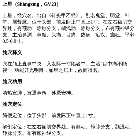
上星（Shàngxīng，GV23）
上星，经穴名。出自《针灸甲乙经》。别名鬼堂、明堂、神
堂。属督脉。位于头部，前发际正中直上1寸。在左右额肌交
界处，有额动、静脉分支，颞浅动、静脉分支，布有额神经分
支。主治鼻渊、鼻衄、头痛、目痛、热病，疟疾、癫狂。平刺
0.5-0.8寸。
腧穴释义
穴在颅上直鼻中央，入发际一寸陷者中。主治“目中痛不能
视”，功能开光明目，如星之居上，故而得名。
腧穴功用
清热宣肺，宣通鼻窍，苏厥安神。
腧穴定位
简便定位：位于头部，前发际正中直上1寸。
解剖定位：在左右额肌交界处。有额动、静脉分支，颞浅动、
静脉分支。布有额神经分支。