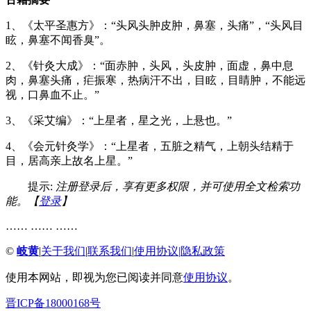
1、《太平圣惠方》：“头风头肿皮肿，鼻塞，头痛”，“头风目
眩，鼻塞不闻香臭”。
2、《针灸大成》：“面赤肿，头风，头皮肿，面虚，鼻中息
肉，鼻塞头痛，疟振寒，热病汗不出，目眩，目睛肿，不能远
视，口鼻血不止。”
3、《采艾编》：“上星者，星之光，上悬也。”
4、《会元针灸学》：“上星者，五脏之精气，上朝头结精于
目，居高亲上故名上星。”
提示:
注册登录后，享有更多权限，并可使用全文检索功
能。【
登录
】
…… …… ……
©
岐黄
|
关于我们
|
联系我们
|
使用协议
|
隐私政策
使用本网站，即视为您已阅读并同意
使用协议
。
晋ICP备18000168号