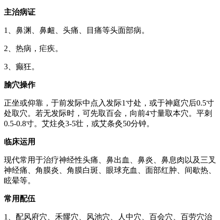
主治病证
1、鼻渊、鼻衄、头痛、目痛等头面部病。
2、热病，疟疾。
3、癫狂。
腧穴操作
正坐或仰靠，于前发际中点入发际1寸处，或于神庭穴后0.5寸
处取穴。若无发际时，可先取百会，向前4寸量取本穴。平刺
0.5-0.8寸。艾炷灸3-5壮，或艾条灸50分钟。
临床运用
现代常用于治疗神经性头痛、鼻出血、鼻炎、鼻息肉以及三叉
神经痛、角膜炎、角膜白斑、眼球充血、面部红肿、间歇热、
眩晕等。
常用配伍
1、配风府穴、禾髎穴、风池穴、人中穴、百会穴、百劳穴治