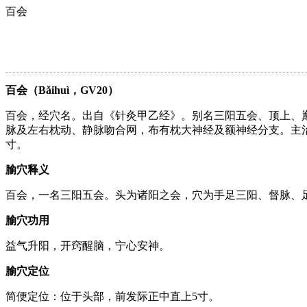
百会
百会（Bǎihuì，GV20）
百会，经穴名。出自《针灸甲乙经》。别名三阳五会、顶上、
脉及左右枕动、静脉吻合网，布有枕大神经及额神经分支。主治
寸。
腧穴释义
百会，一名三阳五会。头为诸阳之会，穴为手足三阳、督脉、
腧穴功用
益气升阳，开窍醒脑，宁心安神。
腧穴定位
简便定位：位于头部，前发际正中直上5寸。