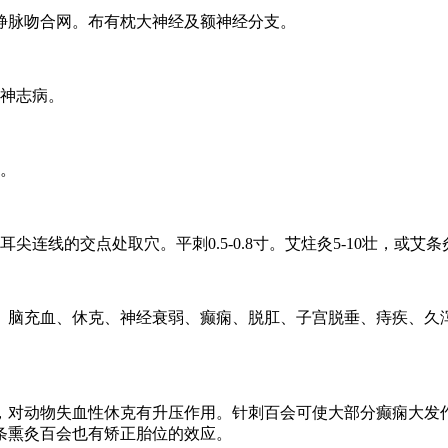
静脉吻合网。布有枕大神经及额神经分支。
等神志病。
证。
线的交点处取穴。平刺0.5-0.8寸。艾炷灸5-10壮，或艾条灸1
、脑充血、休克、神经衰弱、癫痫、脱肛、子宫脱垂、痔疾、久
，对动物失血性休克有升压作用。针刺百会可使大部分癫痫大发
条熏灸百会也有矫正胎位的效应。