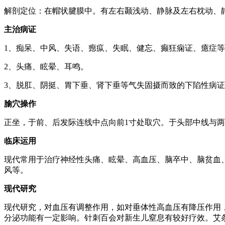
解剖定位：在帽状腱膜中。有左右颞浅动、静脉及左右枕动、
主治病证
1、痴呆、中风、失语、瘛疭、失眠、健忘、癫狂痫证、癔症
2、头痛、眩晕、耳鸣。
3、脱肛、阴挺、胃下垂、肾下垂等气失固摄而致的下陷性病
腧穴操作
正坐，于前、后发际连线中点向前1寸处取穴。于头部中线与两耳尖连
临床运用
现代常用于治疗神经性头痛、眩晕、高血压、脑卒中、脑贫血
风等。
现代研究
现代研究，对血压有调整作用，如对垂体性高血压有降压作用
分泌功能有一定影响。针刺百会对新生儿窒息有较好疗效。艾