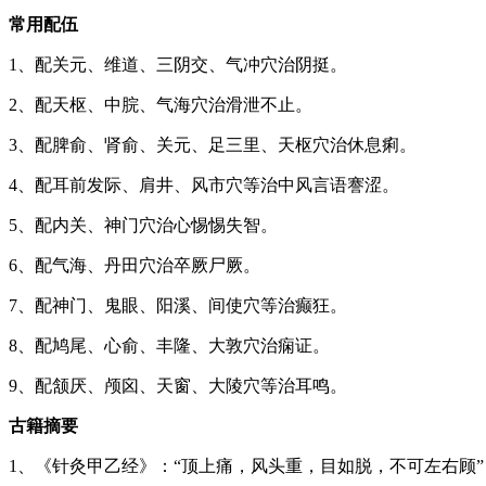
常用配伍
1、配关元、维道、三阴交、气冲穴治阴挺。
2、配天枢、中脘、气海穴治滑泄不止。
3、配脾俞、肾俞、关元、足三里、天枢穴治休息痢。
4、配耳前发际、肩井、风市穴等治中风言语謇涩。
5、配内关、神门穴治心惕惕失智。
6、配气海、丹田穴治卒厥尸厥。
7、配神门、鬼眼、阳溪、间使穴等治癫狂。
8、配鸠尾、心俞、丰隆、大敦穴治痫证。
9、配颔厌、颅囟、天窗、大陵穴等治耳鸣。
古籍摘要
1、《针灸甲乙经》：“顶上痛，风头重，目如脱，不可左右顾”