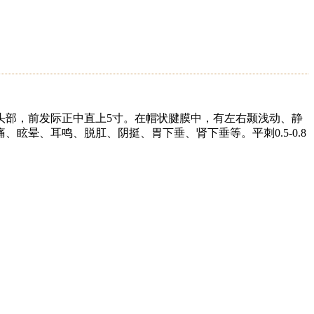
头部，前发际正中直上5寸。在帽状腱膜中，有左右颞浅动、静
晕、耳鸣、脱肛、阴挺、胃下垂、肾下垂等。平刺0.5-0.8