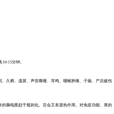
0-15分钟。
泻、久痢、遗尿、声音嘶哑、耳鸣、咽喉肿痛、子痫、产后破伤
作的脑电图趋于规则化。百会又有退热作用。对免疫功能、胃的