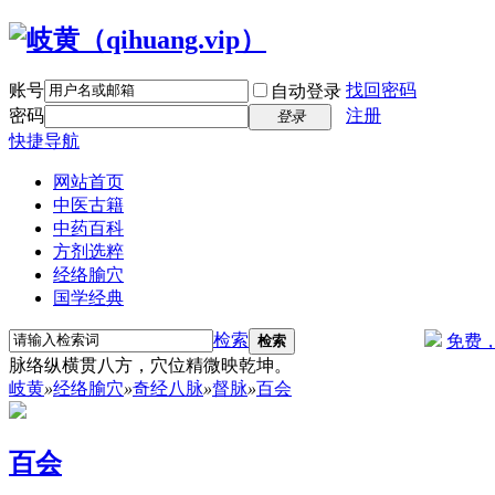
账号
找回密码
自动登录
密码
注册
登录
快捷导航
网站首页
中医古籍
中药百科
方剂选粹
经络腧穴
国学经典
检索
免费
检索
脉络纵横贯八方，穴位精微映乾坤。
岐黄
»
经络腧穴
»
奇经八脉
»
督脉
»
百会
百会