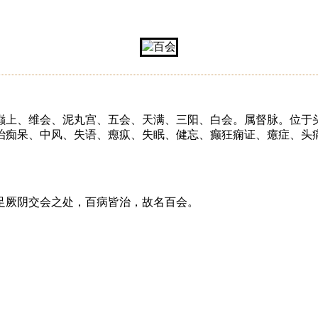
巅上、维会、泥丸宫、五会、天满、三阳、白会。属督脉。位于
痴呆、中风、失语、瘛疭、失眠、健忘、癫狂痫证、癔症、头痛、眩
足厥阴交会之处，百病皆治，故名百会。