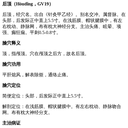
后顶（Hòudǐng，GV19）
后顶，经穴名。出自《针灸甲乙经》。别名交冲。属督脉。在
头部，后发际正中直上5.5寸。在浅筋膜、帽状腱膜中，有左
右枕动、静脉网，布有枕大神经分支。主治头痛、眩晕、项
强、癫狂痫。平刺0.5-0.8寸。
腧穴释义
顶，指颅顶。穴在颅顶之后方，故名后顶。
腧穴功用
平肝熄风，解表除烦，通络止痛。
腧穴定位
简便定位：头部，后发际正中直上5.5寸。
解剖定位：在浅筋膜、帽状腱膜中。有左右枕动、静脉吻合
网。布有枕大神经分支。
主治病证