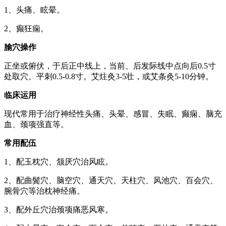
1、头痛、眩晕。
2、癫狂痫。
腧穴操作
正坐或俯伏，于后正中线上，当前、后发际线中点向后0.5寸
处取穴。平刺0.5-0.8寸。艾炷灸3-5壮，或艾条灸5-10分钟。
临床运用
现代常用于治疗神经性头痛、头晕、感冒、失眠、癫痫、脑充
血、颈项强直等。
常用配伍
1、配玉枕穴、颔厌穴治风眩。
2、配曲鬓穴、脑空穴、通天穴、天柱穴、风池穴、百会穴、
腕骨穴等治枕神经痛。
3、配外丘穴治颈项痛恶风寒。