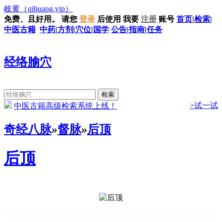
岐黄
（qihuang.vip）
免费、且好用。
请您
登录
后使用
我要
注册
账号
首页
|
检索
|
中医古籍
中药
|
方剂
|
穴位
|
国学
公告
|
指南
|
任务
经络腧穴
>试一试
中医古籍高级检索系统上线！
奇经八脉
»
督脉
»
后顶
后顶