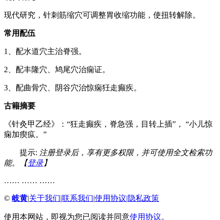
现代研究，针刺筋缩穴可调整胃收缩功能，使扭转解除。
常用配伍
1、配水道穴主治脊强。
2、配丰隆穴、鸠尾穴治痫证。
3、配曲骨穴、阴谷穴治惊痫狅走癫疾。
古籍摘要
《针灸甲乙经》：“狂走癫疾，脊急强，目转上插”， “小儿惊
痫加瘈疭。”
提示:
注册登录后，享有更多权限，并可使用全文检索功
能。【
登录
】
…… …… ……
©
岐黄
|
关于我们
|
联系我们
|
使用协议
|
隐私政策
使用本网站，即视为您已阅读并同意
使用协议
。