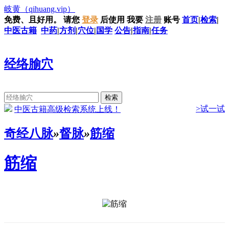
岐黄
（qihuang.vip）
免费、且好用。
请您
登录
后使用
我要
注册
账号
首页
|
检索
|
中医古籍
中药
|
方剂
|
穴位
|
国学
公告
|
指南
|
任务
经络腧穴
>试一试
中医古籍高级检索系统上线！
奇经八脉
»
督脉
»
筋缩
筋缩