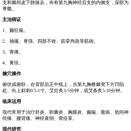
支和棘间皮下静脉丛，布有第九胸神经后支的内侧支，深部为
脊髓。
主治病证
1、癫狂痫。
2、抽搐、脊强、四肢不收、筋挛拘急等筋病。
3、胃痛。
4、黄疸。
腧穴操作
俯伏或俯卧，在背部后正中线上，当第九胸椎棘突下方凹陷
处。向上斜刺0.5-1寸。艾炷炙3-5分钟，或艾条炙5-10分钟。
临床运用
现代常用于治疗肝炎、胆囊炎、胸膜炎、癫痫、癔病、肋间神
经痛、腰背痛、神经衰弱、胃痉挛。
现代研究