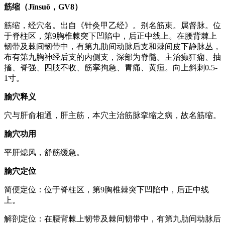
筋缩（Jīnsuō，GV8）
筋缩，经穴名。出自《针灸甲乙经》。别名筋束。属督脉。位
于脊柱区，第9胸椎棘突下凹陷中，后正中线上。在腰背棘上
韧带及棘间韧带中，有第九肋间动脉后支和棘间皮下静脉丛，
布有第九胸神经后支的内侧支，深部为脊髓。主治癫狂痫、抽
搐、脊强、四肢不收、筋挛拘急、胃痛、黄疸。向上斜刺0.5-
1寸。
腧穴释义
穴与肝俞相通，肝主筋，本穴主治筋脉挛缩之病，故名筋缩。
腧穴功用
平肝熄风，舒筋缓急。
腧穴定位
简便定位：位于脊柱区，第9胸椎棘突下凹陷中，后正中线
上。
解剖定位：在腰背棘上韧带及棘间韧带中，有第九肋间动脉后