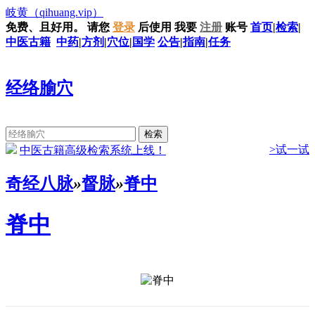
岐黄
（qihuang.vip）
免费、且好用。
请您
登录
后使用
我要
注册
账号
首页
|
检索
|
中医古籍
中药
|
方剂
|
穴位
|
国学
公告
|
指南
|
任务
经络腧穴
>试一试
中医古籍高级检索系统上线！
奇经八脉
»
督脉
»
脊中
脊中