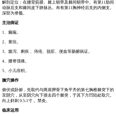
解剖定位：在腰背筋膜、棘上韧带及棘间韧带中。有第11肋间
动脉后支和棘间皮下静脉丛。布有第11胸神经后支的内侧支。
深部为脊髓。
主治病证
1、癫痫。
2、黄疸。
3、腹泻、痢疾 、痔疮、脱肛、便血等肠腑病证。
4、腰脊强痛。
5、小儿疳积。
腧穴操作
俯伏或卧俯，先取约与两肩胛骨下角平齐的第七胸椎棘突下的
至阴穴，从至阴穴向下摸去四个棘突，于其下方凹陷处取穴。
向上斜刺 0.5-1寸 。禁灸。
临床运用