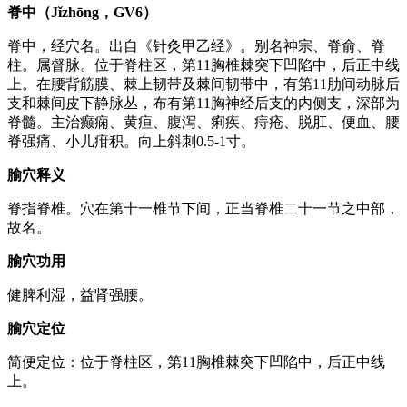
脊中（Jǐzhōng，GV6）
脊中，经穴名。出自《针灸甲乙经》。别名神宗、脊俞、脊
柱。属督脉。位于脊柱区，第11胸椎棘突下凹陷中，后正中线
上。在腰背筋膜、棘上韧带及棘间韧带中，有第11肋间动脉后
支和棘间皮下静脉丛，布有第11胸神经后支的内侧支，深部为
脊髓。主治癫痫、黄疸、腹泻、痢疾、痔疮、脱肛、便血、腰
脊强痛、小儿疳积。向上斜刺0.5-1寸。
腧穴释义
脊指脊椎。穴在第十一椎节下间，正当脊椎二十一节之中部，
故名。
腧穴功用
健脾利湿，益肾强腰。
腧穴定位
简便定位：位于脊柱区，第11胸椎棘突下凹陷中，后正中线
上。