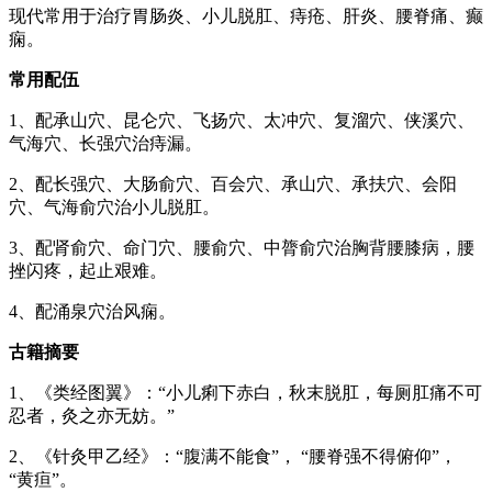
现代常用于治疗胃肠炎、小儿脱肛、痔疮、肝炎、腰脊痛、癫
痫。
常用配伍
1、配承山穴、昆仑穴、飞扬穴、太冲穴、复溜穴、侠溪穴、
气海穴、长强穴治痔漏。
2、配长强穴、大肠俞穴、百会穴、承山穴、承扶穴、会阳
穴、气海俞穴治小儿脱肛。
3、配肾俞穴、命门穴、腰俞穴、中膂俞穴治胸背腰膝病，腰
挫闪疼，起止艰难。
4、配涌泉穴治风痫。
古籍摘要
1、《类经图翼》：“小儿痢下赤白，秋末脱肛，每厕肛痛不可
忍者，灸之亦无妨。”
2、《针灸甲乙经》：“腹满不能食”， “腰脊强不得俯仰”，
“黄疸”。