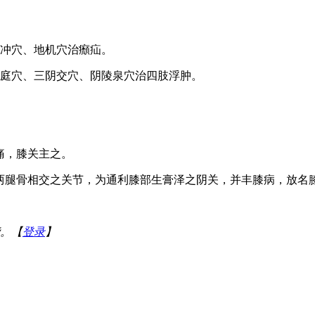
太冲穴、地机穴治㿗疝。
内庭穴、三阴交穴、阴陵泉穴治四肢浮肿。
痛，膝关主之。
两腿骨相交之关节，为通利膝部生膏泽之阴关，并丰膝病，放名膝
。【
登录
】