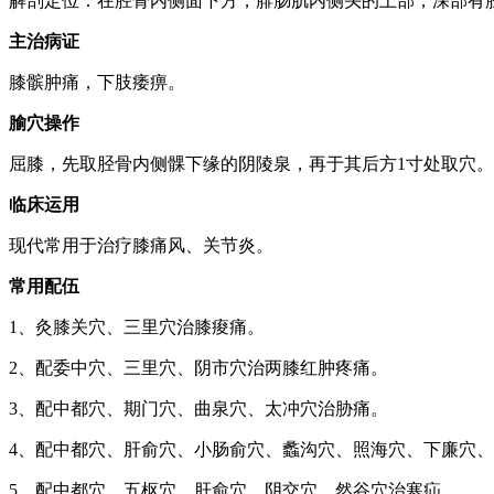
解剖定位：在胫骨内侧面下方，腓肠肌内侧头的上部，深部有
主治病证
膝髌肿痛，下肢痿痹。
腧穴操作
屈膝，先取胫骨内侧髁下缘的阴陵泉，再于其后方1寸处取穴。直刺1
临床运用
现代常用于治疗膝痛风、关节炎。
常用配伍
1、灸膝关穴、三里穴治膝痠痛。
2、配委中穴、三里穴、阴市穴治两膝红肿疼痛。
3、配中都穴、期门穴、曲泉穴、太冲穴治胁痛。
4、配中都穴、肝俞穴、小肠俞穴、蠡沟穴、照海穴、下廉穴
5、配中都穴、五枢穴、肝俞穴、阴交穴、然谷穴治寒疝。