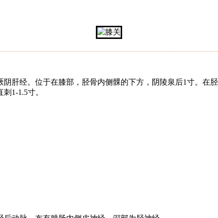
厥阴肝经。位于在膝部，胫骨内侧髁的下方，阴陵泉后1寸。在
1-1.5寸。