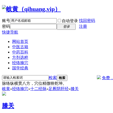
账号
找回密码
自动登录
密码
注册
登录
快捷导航
网站首页
中医古籍
中药百科
方剂选粹
经络腧穴
国学经典
检索
免费
检索
脉络纵横贯八方，穴位精微映乾坤。
岐黄
»
经络腧穴
»
十二经脉
»
足厥阴肝经
»
膝关
膝关