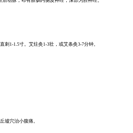
胫后动脉，布有腓肠内侧皮神经，深部为胫神经。
-1.5寸。艾炷灸1-3壮，或艾条灸3-7分钟。
、丘墟穴治小腹痛。