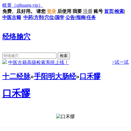
岐黄
（qihuang.vip）
免费、且好用。
请您
登录
后使用
我要
注册
账号
首页
|
检索
|
中医古籍
中药
|
方剂
|
穴位
|
国学
公告
|
指南
|
任务
经络腧穴
>试一试
中医古籍高级检索系统上线！
十二经脉
»
手阳明大肠经
»
口禾髎
口禾髎