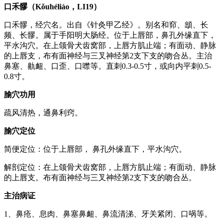
口禾髎（Kǒuhéliáo，LI19）
口禾髎，经穴名。出自《针灸甲乙经》。别名和窌、䪼、长
频、长髎。属于手阳明大肠经。位于上唇部，鼻孔外缘直下，
平水沟穴。在上颌骨犬齿窝部，上唇方肌止端；有面动、静脉
的上唇支，布有面神经与三叉神经第2支下支的吻合丛。主治
鼻塞、鼽衄、口歪、口噤等。直刺0.3-0.5寸，或向内平刺0.5-
0.8寸。
腧穴功用
疏风清热，通鼻利窍。
腧穴定位
简便定位：位于上唇部， 鼻孔外缘直下，平水沟穴。
解剖定位：在上颌骨犬齿窝部，上唇方肌止端；有面动、静脉
的上唇支。布有面神经与三叉神经第2支下支的吻合丛。
主治病证
1、鼻疮、息肉、鼻塞鼻衄、鼻流清涕、牙关紧闭、口㖞等。