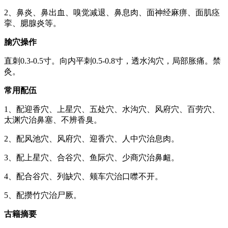
2、鼻炎、鼻出血、嗅觉减退、鼻息肉、面神经麻痹、面肌痉
挛、腮腺炎等。
腧穴操作
直刺0.3-0.5寸。向内平刺0.5-0.8寸，透水沟穴，局部胀痛。禁
灸。
常用配伍
1、配迎香穴、上星穴、五处穴、水沟穴、风府穴、百劳穴、
太渊穴治鼻塞、不辨香臭。
2、配风池穴、风府穴、迎香穴、人中穴治息肉。
3、配上星穴、合谷穴、鱼际穴、少商穴治鼻衄。
4、配合谷穴、列缺穴、颊车穴治口噤不开。
5、配攒竹穴治尸厥。
古籍摘要