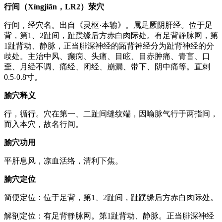
行间（Xíngjiān，LR2）荥穴
行间，经穴名。出自《灵枢·本输》。属足厥阴肝经。位于足
背，第1、2趾间，趾蹼缘后方赤白肉际处。有足背静脉网，第
1趾背动、静脉，正当腓深神经的跖背神经分为趾背神经的分
歧处。主治中风、癫痫、头痛、目眩、目赤肿痛、青盲、口
歪、月经不调、痛经、闭经、崩漏、带下、阴中痛等。直刺
0.5-0.8寸。
腧穴释义
行，循行。穴在第一、二趾间缝纹端，因喻脉气行于两指间，
而入本穴，故名行间。
腧穴功用
平肝息风，凉血活络，清利下焦。
腧穴定位
简便定位：位于足背，第1、2趾间，趾蹼缘后方赤白肉际处。
解剖定位：有足背静脉网。第1趾背动、静脉。正当腓深神经