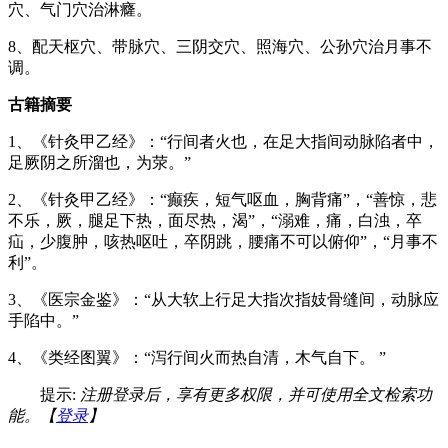
穴、气门穴治淋癃。
8、配天枢穴、带脉穴、三阴交穴、照海穴、公孙穴治月事不
调。
古籍摘要
1、《针灸甲乙经》：“行间者火也，在足大指间动脉陷者中，
足厥阴之所溜也，为荥。”
2、《针灸甲乙经》：“癫疾，短气呕血，胸背痛”，“善惊，悲
不乐，厥，腿足下热，面尽热，渴”，“溺难，痛，白浊，卒
疝，少腹肿，咳热呕吐，卒阴跳，腰痛不可以俯仰”，“月事不
利”。
3、《医宗金鉴》：“从大软上行足大指次指妓骨缝间，动脉应
手陷中。”
4、《类经图翼》：“泻行间火而热自清，木气自下。 ”
提示:
注册登录后，享有更多权限，并可使用全文检索功
能。【
登录
】