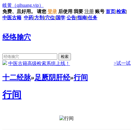
岐黄
（qihuang.vip）
免费、且好用。
请您
登录
后使用
我要
注册
账号
首页
|
检索
|
中医古籍
中药
|
方剂
|
穴位
|
国学
公告
|
指南
|
任务
经络腧穴
>试一试
中医古籍高级检索系统上线！
十二经脉
»
足厥阴肝经
»
行间
行间