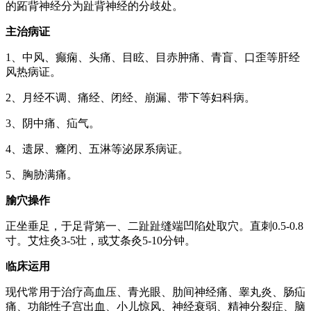
的跖背神经分为趾背神经的分歧处。
主治病证
1、中风、癫痫、头痛、目眩、目赤肿痛、青盲、口歪等肝经
风热病证。
2、月经不调、痛经、闭经、崩漏、带下等妇科病。
3、阴中痛、疝气。
4、遗尿、癃闭、五淋等泌尿系病证。
5、胸胁满痛。
腧穴操作
正坐垂足，于足背第一、二趾趾缝端凹陷处取穴。直刺0.5-0.8
寸。艾炷灸3-5壮，或艾条灸5-10分钟。
临床运用
现代常用于治疗高血压、青光眼、肋间神经痛、睾丸炎、肠疝
痛、功能性子宫出血、小儿惊风、神经衰弱、精神分裂症、脑