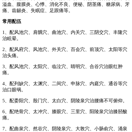
溢血、腹膜炎、心悸、消化不良、便秘、阴茎痛、糖尿病、牙
痛、齿龈炎、失眠症、足跟痛等。
常用配伍
1、配风池穴、肩髃穴、曲池穴、内关穴、三阴交穴、丰隆穴
治眩晕。
2、配风府穴、风池穴、外关穴、百会穴、前顶穴、太阳等穴
治头痛。
3、配风池穴、太阳穴、临泣穴、睛明穴、合谷穴治眼红肿
痛。
4、配列缺穴、太渊穴、二间穴、申脉穴、内庭穴、通谷等穴
治口眼㖞。
5、配委阳穴、殷门穴、太白穴、阴陵泉穴治腰痛不可俯仰。
6、配绝骨穴、太冲穴、膝眼穴、三里穴、阳陵泉穴治膝胫酸
痛。
7、配曲泉穴、然谷穴、阴陵泉穴、大敦穴、小肠俞穴、涌泉