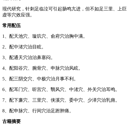
现代研究，针刺足临泣可引起肠鸣亢进，但不如足三里、上巨
虚等穴效应强。
常用配伍
1、配天池穴、璇玑穴、俞府穴治胸中满。
2、配中渚穴治目眩。
3、配通天穴治治鼻塞闷。
4、配阳谷穴、腕骨穴、申脉穴治风眩。
5、配三阴交穴、中极穴治月事不利。
6、配耳门穴、听宫穴、翳风穴、中渚穴、外关穴治耳鸣。
7、配下廉穴、三里穴、侠溪穴、委中穴、少泽穴治乳痈。
8、配申脉穴、行间穴治足跗肿痛。
古籍摘要