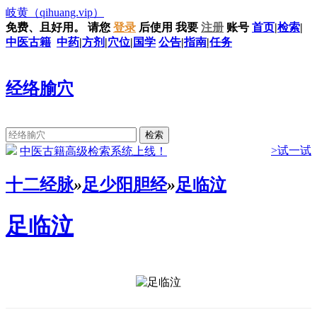
岐黄
（qihuang.vip）
免费、且好用。
请您
登录
后使用
我要
注册
账号
首页
|
检索
|
中医古籍
中药
|
方剂
|
穴位
|
国学
公告
|
指南
|
任务
经络腧穴
>试一试
中医古籍高级检索系统上线！
十二经脉
»
足少阳胆经
»
足临泣
足临泣