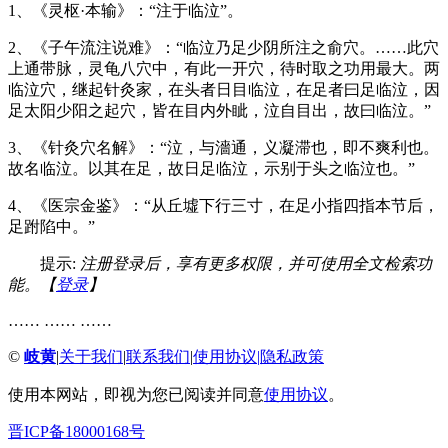
1、《灵枢·本输》：“注于临泣”。
2、《子午流注说难》：“临泣乃足少阴所注之俞穴。……此穴
上通带脉，灵龟八穴中，有此一开穴，待时取之功用最大。两
临泣穴，继起针灸家，在头者日目临泣，在足者曰足临泣，因
足太阳少阳之起穴，皆在目内外眦，泣自目出，故曰临泣。”
3、《针灸穴名解》：“泣，与濇通，义凝滞也，即不爽利也。
故名临泣。以其在足，故日足临泣，示别于头之临泣也。”
4、《医宗金鉴》：“从丘墟下行三寸，在足小指四指本节后，
足跗陷中。”
提示:
注册登录后，享有更多权限，并可使用全文检索功
能。【
登录
】
…… …… ……
©
岐黄
|
关于我们
|
联系我们
|
使用协议
|
隐私政策
使用本网站，即视为您已阅读并同意
使用协议
。
晋ICP备18000168号