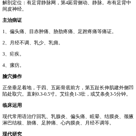
解剖定位：有足背静脉网，第4跖背侧动、静脉。布有足背中
间皮神经。
主治病证
1、偏头痛、目赤肿痛、胁肋疼痛、足跗疼痛等痛证。
2、月经不调、乳少、乳痈。
3、疟疾。
4、瘰疠。
腧穴操作
正坐垂足着地，于四、五跖骨底前方，第五趾长伸肌建外侧凹
陷处取穴。直刺0.3-0.5寸。艾炷灸1-3壮，或艾条灸3-5分钟。
临床运用
现代常用语治疗回乳、乳腺炎、偏头痛、眩晕、结膜炎、颈腋
淋巴结核、胁痛、足肿痛、心内膜炎、月经不调等。
现代研究