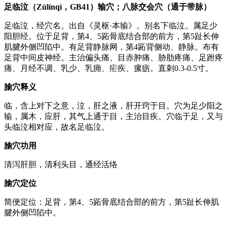
足临泣（Zúlínqì，GB41）输穴；八脉交会穴（通于带脉）
足临泣，经穴名。出自《灵枢·本输》。别名下临泣。属足少
阳胆经。位于足背，第4、5跖骨底结合部的前方，第5趾长伸
肌腱外侧凹陷中。有足背静脉网，第4跖背侧动、静脉。布有
足背中间皮神经。主治偏头痛、目赤肿痛、胁肋疼痛、足跗疼
痛、月经不调、乳少、乳痈、疟疾、瘰疬。直刺0.3-0.5寸。
腧穴释义
临，含上对下之意，泣，肝之液，肝开窍于目。穴为足少阳之
输，属木，应肝，其气上通于目，主治目疾。穴临于足，又与
头临泣相对应，故名足临泣。
腧穴功用
清泻肝胆，清利头目，通经活络
腧穴定位
简便定位：足背，第4、5跖骨底结合部的前方，第5趾长伸肌
腱外侧凹陷中。