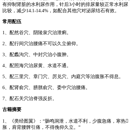
有抑制肾脏的水利尿作用，针后3小时的排尿量较正常水利尿
比较，减少14.1-14.4%，如配合其他穴对泌尿结石有效。
常用配伍
1、配然谷穴、阴陵泉穴治泄痢。
2、配行间穴治腰痛不可以久立俯仰。
3、配蠡沟穴、中封穴治小腹胂。
4、配照海穴治尿黄、水道不通。
5、配三里穴、章门穴、厉兑穴、内庭穴等治腹胀不得息。
6、配肾俞穴、膀胱俞穴、委中穴治腰痛。
7、配石关穴治脊强反折。
古籍摘要
1、《类经图翼》：“肠鸣洞泄，水道不利，少腹急痛，寒热
胀，肩背腰髀引痛，不得俛仰久立。”