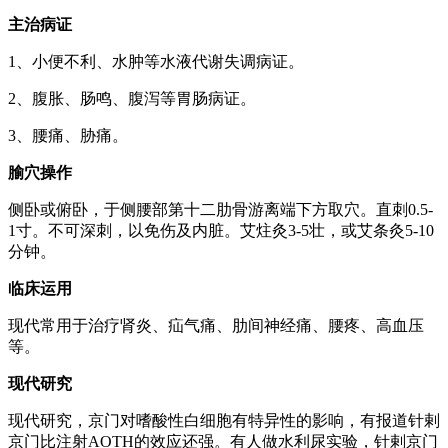
主治病证
1、小便不利、水肿等水液代谢失调病证。
2、腹胀、肠鸣、腹泻等胃肠病证。
3、腰痛、胁痛。
腧穴操作
侧卧或俯卧，于侧腰部第十二肋骨游离端下方取穴。直刺0.5-
1寸。不可深刺，以免伤及内脏。艾炷灸3-5壮，或艾条灸5-10
分钟。
临床运用
现代常用于治疗肾炎、疝气痛、肋间神经痛、腰疼、高血压
等。
现代研究
现代研究，京门对嗜酸性白细胞有特异性的影响，有报道针剌
京门比注射AOTH的效应还强。有人做水利尿实验，针剌京门