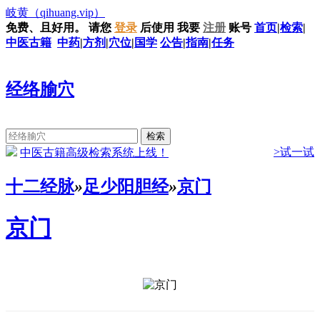
岐黄
（qihuang.vip）
免费、且好用。
请您
登录
后使用
我要
注册
账号
首页
|
检索
|
中医古籍
中药
|
方剂
|
穴位
|
国学
公告
|
指南
|
任务
经络腧穴
>试一试
中医古籍高级检索系统上线！
十二经脉
»
足少阳胆经
»
京门
京门