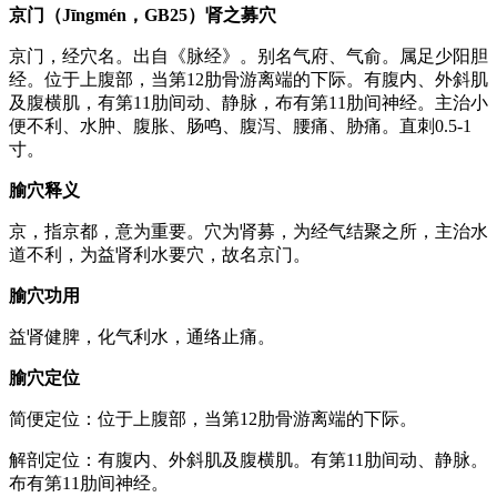
京门（Jīngmén，GB25）肾之募穴
京门，经穴名。出自《脉经》。别名气府、气俞。属足少阳胆
经。位于上腹部，当第12肋骨游离端的下际。有腹内、外斜肌
及腹横肌，有第11肋间动、静脉，布有第11肋间神经。主治小
便不利、水肿、腹胀、肠鸣、腹泻、腰痛、胁痛。直刺0.5-1
寸。
腧穴释义
京，指京都，意为重要。穴为肾募，为经气结聚之所，主治水
道不利，为益肾利水要穴，故名京门。
腧穴功用
益肾健脾，化气利水，通络止痛。
腧穴定位
简便定位：位于上腹部，当第12肋骨游离端的下际。
解剖定位：有腹内、外斜肌及腹横肌。有第11肋间动、静脉。
布有第11肋间神经。