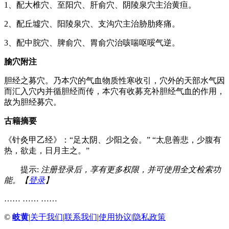
1、配大椎穴、至阳穴、肝俞穴、阴陵泉穴主治黄疸。
2、配丘墟穴、阳陵泉穴、支沟穴主治胁肋疼痛。
3、配中脘穴、脾俞穴、胃俞穴治咳喘呕哸气逆。
腧穴附注
胆经之募穴。乃本穴的气血物质性寒收引，穴外的天部水气因
而汇入穴内并循胆经而传，本穴有收募充补胆经气血的作用，
故为胆经募穴。
古籍摘要
《针灸甲乙经》：“足太阴、少阳之会。” “太息善悲，少腹有
热，欲走，日月主之。”
提示:
注册登录后，享有更多权限，并可使用全文检索功
能。【
登录
】
…… …… ……
©
岐黄
|
关于我们
|
联系我们
|
使用协议
|
隐私政策