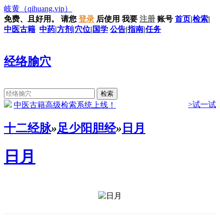
岐黄
（qihuang.vip）
免费、且好用。
请您
登录
后使用
我要
注册
账号
首页
|
检索
|
中医古籍
中药
|
方剂
|
穴位
|
国学
公告
|
指南
|
任务
经络腧穴
>试一试
中医古籍高级检索系统上线！
十二经脉
»
足少阳胆经
»
日月
日月