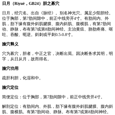
日月（Rìyuè，GB24）胆之募穴
日月，经穴名。出自《脉经》。别名神光穴。属足少阳胆经。
位于胸部，第7肋间隙中，前正中线旁开4寸。有肋间内、外
肌，肋下缘有腹外斜肌腱膜、腹内斜肌、腹横肌，有第7肋间
动、静脉，布有第7或第8肋间神经。主治黄疽、胁肋疼痛、呕
吐、吞酸、呃逆。斜刺或平刺0.5-0.8寸。
腧穴释义
穴为募穴，胆者，中正之官，决断出焉。因决断务求其明，明
字，从日从月，故而得名。
腧穴功用
疏肝利胆，化湿和中。
腧穴定位
简便定位：位于胸部，第7肋间隙中，前正中线旁开4寸。
解剖定位：有肋间内、外肌，肋下缘有腹外斜肌腱膜、腹内斜
肌、腹横肌。有第7肋间动、静脉。布有第7或第8肋间神经。