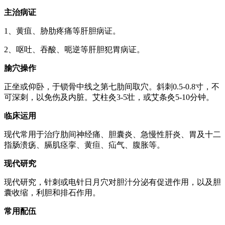
主治病证
1、黄疽、胁肋疼痛等肝胆病证。
2、呕吐、吞酸、呃逆等肝胆犯胃病证。
腧穴操作
正坐或仰卧，于锁骨中线之第七肋间取穴。斜刺0.5-0.8寸，不
可深刺，以免伤及内脏。艾柱灸3-5壮，或艾条灸5-10分钟。
临床运用
现代常用于治疗肋间神经痛、胆囊炎、急慢性肝炎、胃及十二
指肠溃疡、膈肌痉挛、黄疸、疝气、腹胀等。
现代研究
现代研究，针刺或电针日月穴对胆汁分泌有促进作用，以及胆
囊收缩，利胆和排石作用。
常用配伍