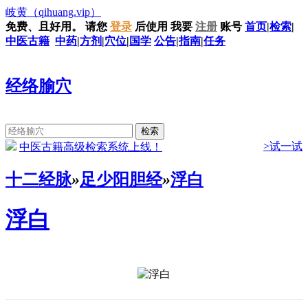
岐黄
（qihuang.vip）
免费、且好用。
请您
登录
后使用
我要
注册
账号
首页
|
检索
|
中医古籍
中药
|
方剂
|
穴位
|
国学
公告
|
指南
|
任务
经络腧穴
>试一试
中医古籍高级检索系统上线！
十二经脉
»
足少阳胆经
»
浮白
浮白