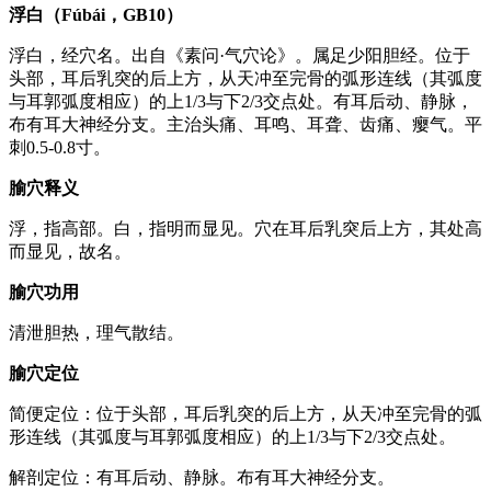
浮白（Fúbái，GB10）
浮白，经穴名。出自《素问·气穴论》。属足少阳胆经。位于
头部，耳后乳突的后上方，从天冲至完骨的弧形连线（其弧度
与耳郭弧度相应）的上1/3与下2/3交点处。有耳后动、静脉，
布有耳大神经分支。主治头痛、耳鸣、耳聋、齿痛、瘿气。平
刺0.5-0.8寸。
腧穴释义
浮，指高部。白，指明而显见。穴在耳后乳突后上方，其处高
而显见，故名。
腧穴功用
清泄胆热，理气散结。
腧穴定位
简便定位：位于头部，耳后乳突的后上方，从天冲至完骨的弧
形连线（其弧度与耳郭弧度相应）的上1/3与下2/3交点处。
解剖定位：有耳后动、静脉。布有耳大神经分支。