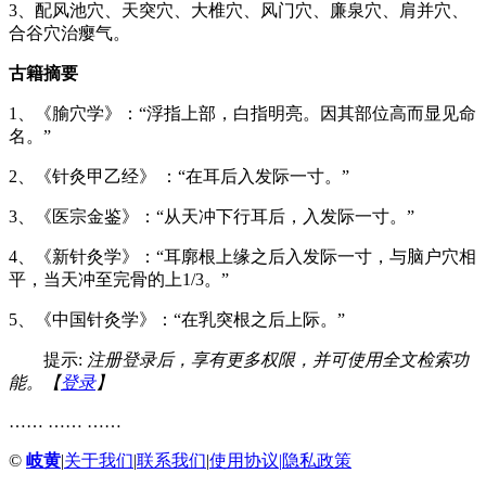
3、配风池穴、天突穴、大椎穴、风门穴、廉泉穴、肩并穴、
合谷穴治瘿气。
古籍摘要
1、《腧穴学》：“浮指上部，白指明亮。因其部位高而显见命
名。”
2、《针灸甲乙经》 ：“在耳后入发际一寸。”
3、《医宗金鉴》：“从天冲下行耳后，入发际一寸。”
4、《新针灸学》：“耳廓根上缘之后入发际一寸，与脑户穴相
平，当天冲至完骨的上1/3。”
5、《中国针灸学》：“在乳突根之后上际。”
提示:
注册登录后，享有更多权限，并可使用全文检索功
能。【
登录
】
…… …… ……
©
岐黄
|
关于我们
|
联系我们
|
使用协议
|
隐私政策