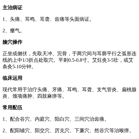
主治病证
1、头痛、耳鸣、耳聋、齿痛等头面病证。
2、瘿气。
腧穴操作
正坐或侧伏，先取天冲、完骨，于两穴间与耳廓平行之弧形连
线的上中1/3折点处取穴。平刺0.5-0.8寸。艾炷灸3-5壮，或艾
条灸5-10分钟。
临床运用
现代常用于治疗头痛、牙痛、耳鸣、耳聋、支气管炎、扁桃腺
炎、颈项痛肿、四肢麻痹等。
常用配伍
1、配合谷穴、内庭穴、阳白穴、三间穴治齿痛。
2、配阳辅穴、阳交穴、厉兑穴、下廉穴、然谷穴等治喉痹。