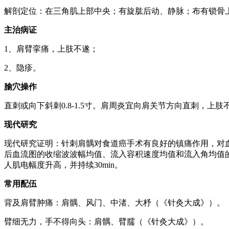
解剖定位：在三角肌上部中央；有旋肱后动、静脉；布有锁骨
主治病证
1、肩臂挛痛，上肢不遂；
2、隐疹。
腧穴操作
直刺或向下斜刺0.8-1.5寸。肩周炎宜向肩关节方向直刺，上
现代研究
现代研究证明：针刺肩髃对食道癌手术有良好的镇痛作用，对
后血流图的收缩波波幅均值、流入容积速度均值和流入角均值
人肌电幅度升高，并持续30min。
常用配伍
背及肩臂肿痛：肩髃、风门、中渚、大杼（《针灸大成》）。
臂细无力，手不得向头：肩髃、臂臑（《针灸大成》）。