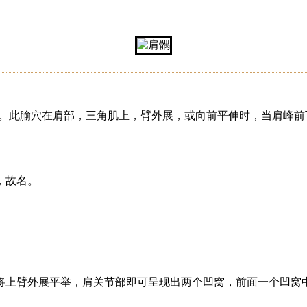
》。此腧穴在肩部，三角肌上，臂外展，或向前平伸时，当肩峰
，故名。
将上臂外展平举，肩关节部即可呈现出两个凹窝，前面一个凹窝