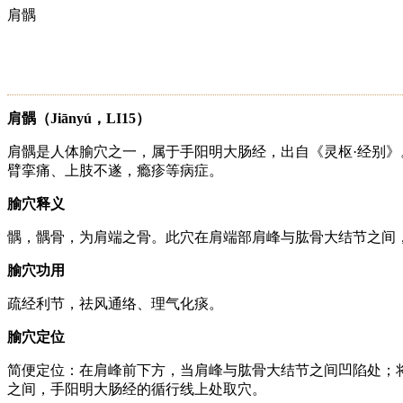
肩髃
肩髃（Jiānyú，LI15）
肩髃是人体腧穴之一，属于手阳明大肠经，出自《灵枢·经别
臂挛痛、上肢不遂，瘾疹等病症。
腧穴释义
髃，髃骨，为肩端之骨。此穴在肩端部肩峰与肱骨大结节之间
腧穴功用
疏经利节，祛风通络、理气化痰。
腧穴定位
简便定位：在肩峰前下方，当肩峰与肱骨大结节之间凹陷处；
之间，手阳明大肠经的循行线上处取穴。