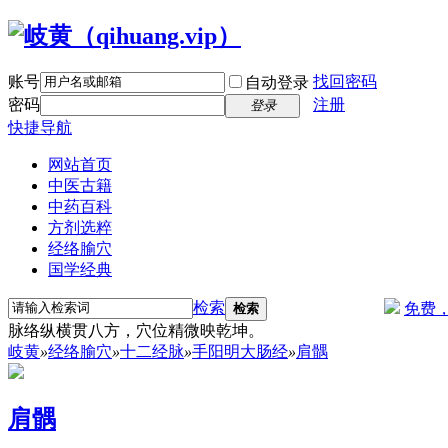
账号
找回密码
自动登录
密码
注册
登录
快捷导航
网站首页
中医古籍
中药百科
方剂选粹
经络腧穴
国学经典
检索
免费
检索
脉络纵横贯八方，穴位精微映乾坤。
岐黄
»
经络腧穴
»
十二经脉
»
手阳明大肠经
»
肩髃
肩髃