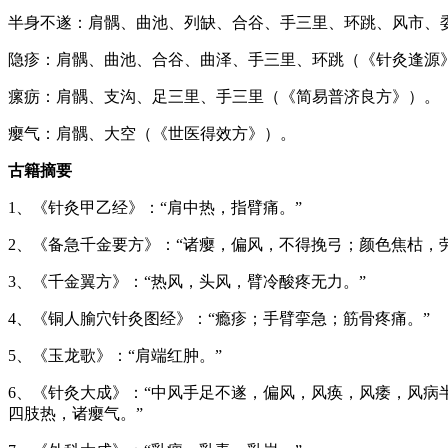
半身不遂：肩髃、曲池、列缺、合谷、手三里、环跳、风市、
隐疹：肩髃、曲池、合谷、曲泽、手三里、环跳（《针灸逢源
瘰疬：肩髃、支沟、足三里、手三里（《简易普济良方》）。
瘿气：肩髃、大空（《世医得效方》）。
古籍摘要
1、《针灸甲乙经》：“肩中热，指臂痛。”
2、《备急千金要方》：“诸瘿，偏风，不得挽弓；颜色焦枯，
3、《千金翼方》：“热风，头风，臂冷酸疼无力。”
4、《铜人腧穴针灸图经》：“瘾疹；手臂挛急；筋骨疼痛。”
5、《玉龙歌》：“肩端红肿。”
6、《针灸大成》：“中风手足不遂，偏风，风痪，风痿，风
四肢热，诸瘿气。”