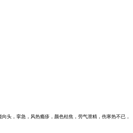
能向头，挛急，风热瘾疹，颜色枯焦，劳气泄精，伤寒热不已，