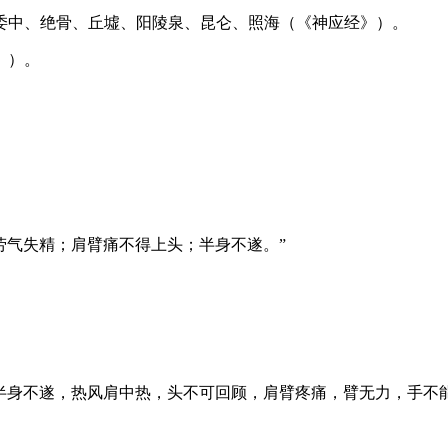
委中、绝骨、丘墟、阳陵泉、昆仑、照海（《神应经》）。
》）。
劳气失精；肩臂痛不得上头；半身不遂。”
病半身不遂，热风肩中热，头不可回顾，肩臂疼痛，臂无力，手不