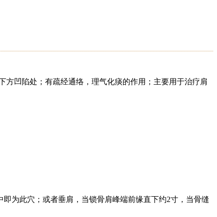
前下方凹陷处；有疏经通络，理气化痰的作用；主要用于治疗肩
中即为此穴；或者垂肩，当锁骨肩峰端前缘直下约2寸，当骨缝