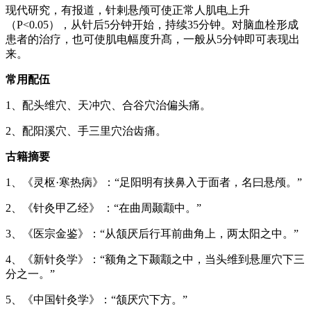
现代研究，有报道，针剌悬颅可使正常人肌电上升
（P<0.05），从针后5分钟开始，持续35分钟。对脑血栓形成
患者的治疗，也可使肌电幅度升髙，一般从5分钟即可表现出
来。
常用配伍
1、配头维穴、天冲穴、合谷穴治偏头痛。
2、配阳溪穴、手三里穴治齿痛。
古籍摘要
1、《灵枢·寒热病》：“足阳明有挟鼻入于面者，名曰悬颅。”
2、《针灸甲乙经》 ：“在曲周颞颥中。”
3、《医宗金鉴》：“从颔厌后行耳前曲角上，两太阳之中。”
4、《新针灸学》：“额角之下颞颥之中，当头维到悬厘穴下三
分之一。”
5、《中国针灸学》：“颔厌穴下方。”