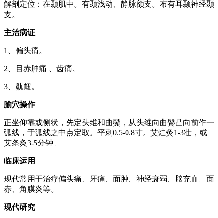
解剖定位：在颞肌中。有颞浅动、静脉额支。布有耳颞神经颞
支。
主治病证
1、偏头痛。
2、目赤肿痛 、齿痛。
3、鼽衄。
腧穴操作
正坐仰靠或侧状，先定头维和曲鬓，从头维向曲鬓凸向前作一
弧线，于弧线之中点定取。平刺0.5-0.8寸。艾炷灸1-3壮，或
艾条灸3-5分钟。
临床运用
现代常用于治疗偏头痛、牙痛、面肿、神经衰弱、脑充血、面
赤、角膜炎等。
现代研究