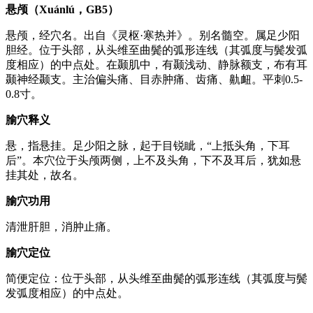
悬颅（Xuánlú，GB5）
悬颅，经穴名。出自《灵枢·寒热并》。别名髓空。属足少阳
胆经。位于头部，从头维至曲鬓的弧形连线（其弧度与鬓发弧
度相应）的中点处。在颞肌中，有颞浅动、静脉额支，布有耳
颞神经颞支。主治偏头痛、目赤肿痛、齿痛、鼽衄。平刺0.5-
0.8寸。
腧穴释义
悬，指悬挂。足少阳之脉，起于目锐眦，“上抵头角，下耳
后”。本穴位于头颅两侧，上不及头角，下不及耳后，犹如悬
挂其处，故名。
腧穴功用
清泄肝胆，消肿止痛。
腧穴定位
简便定位：位于头部，从头维至曲鬓的弧形连线（其弧度与鬓
发弧度相应）的中点处。