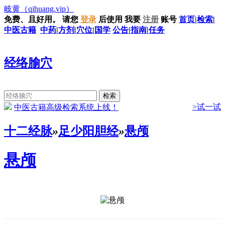
岐黄
（qihuang.vip）
免费、且好用。
请您
登录
后使用
我要
注册
账号
首页
|
检索
|
中医古籍
中药
|
方剂
|
穴位
|
国学
公告
|
指南
|
任务
经络腧穴
>试一试
中医古籍高级检索系统上线！
十二经脉
»
足少阳胆经
»
悬颅
悬颅