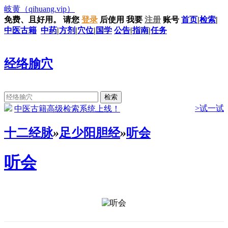
岐黄
（qihuang.vip）
免费、且好用。
请您
登录
后使用
我要
注册
账号
首页
|
检索
|
中医古籍
中药
|
方剂
|
穴位
|
国学
公告
|
指南
|
任务
经络腧穴
>试一试
中医古籍高级检索系统上线！
十二经脉
»
足少阳胆经
»
听会
听会