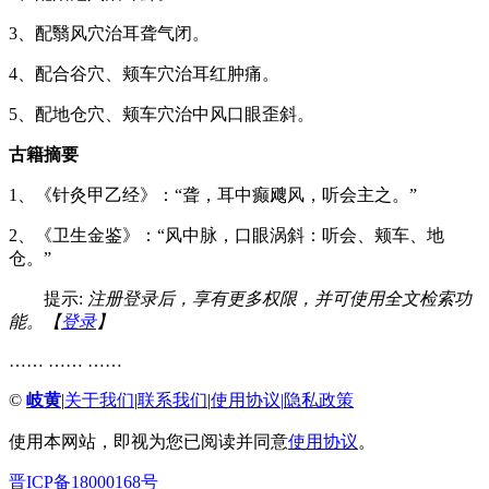
3、配翳风穴治耳聋气闭。
4、配合谷穴、颊车穴治耳红肿痛。
5、配地仓穴、颊车穴治中风口眼歪斜。
古籍摘要
1、《针灸甲乙经》：“聋，耳中癫飕风，听会主之。”
2、《卫生金鉴》：“风中脉，口眼涡斜：听会、颊车、地
仓。”
提示:
注册登录后，享有更多权限，并可使用全文检索功
能。【
登录
】
…… …… ……
©
岐黄
|
关于我们
|
联系我们
|
使用协议
|
隐私政策
使用本网站，即视为您已阅读并同意
使用协议
。
晋ICP备18000168号