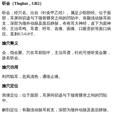
听会（Tīnghuì，GB2）
听会，经穴名。出自《针灸甲乙经》。属足少阳胆经。位于面
部，耳屏间切迹与下颌骨髁突之间的凹陷中。有颞浅动脉耳前
支，深部为颈外动脉及面后静脉，布有耳大神经，皮下为面神
经。主治耳鸣、耳聋、聤耳、齿痛、面痛、口眼歪斜等面口病
症。直刺0.5-0.8寸。
腧穴释义
会，指会聚。穴在耳前陷中，主治耳聋，针此可使听觉会聚，
故名听会。
腧穴功用
利窍聪耳，息风清热，通络止痛。
腧穴定位
简便定位：位于面部，耳屏间切迹与下颌骨髁突之间的凹陷
中。
解剖定位：有颞浅动脉耳前支，深部为颈外动脉及面后静脉。