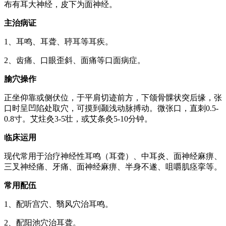
布有耳大神经，皮下为面神经。
主治病证
1、耳鸣、耳聋、聤耳等耳疾。
2、齿痛、口眼歪斜、面痛等口面病症。
腧穴操作
正坐仰靠或侧伏位，于平肩切迹前方，下颌骨髁状突后缘，张
口时呈凹陷处取穴，可摸到颞浅动脉搏动。微张口，直刺0.5-
0.8寸。艾炷灸3-5壮，或艾条灸5-10分钟。
临床运用
现代常用于治疗神经性耳鸣（耳聋）、中耳炎、面神经麻痹、
三叉神经痛、牙痛、面神经麻痹、半身不遂、咀嚼肌痉挛等。
常用配伍
1、配听宫穴、翳风穴治耳鸣。
2、配阳池穴治耳聋。