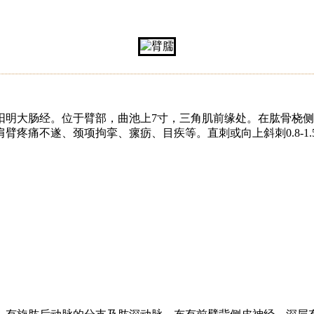
阳明大肠经。位于臂部，曲池上7寸，三角肌前缘处。在肱骨桡
疼痛不遂、颈项拘挛、瘰疬、目疾等。直刺或向上斜刺0.8-1.