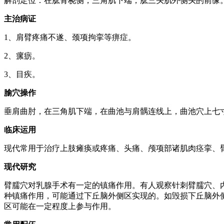
解剖定位：在肱骨桡侧，三角肌下端，肱三头肌外侧头的前缘
主治病证
1、肩臂疼痛不遂、颈项拘挛等痹症。
2、瘰疬。
3、目疾。
腧穴操作
垂肩曲肘，在三角肌下端，在曲池与肩髃连线上，曲池穴上七寸处。直
临床运用
现代常用于治疗上肢瘫痪或疼痛、头痛、颅项部诸肌肉痉挛、
现代研究
臂臑穴对乳腺手术有一定的镇痛作用。有人观察针刺臂臑穴、
种镇痛作用，可能通过下丘脑外侧区实现的。如毁损下丘脑外
区可能在一定程度上参与作用。