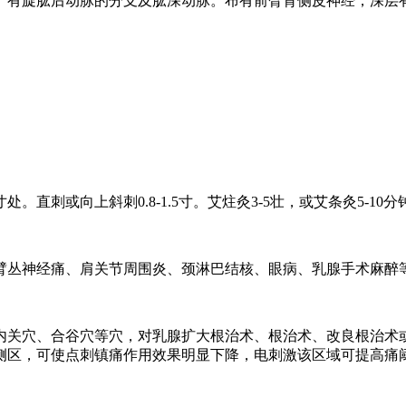
。有旋肱后动脉的分支及肱深动脉。布有前臂背侧皮神经，深层
刺或向上斜刺0.8-1.5寸。艾炷灸3-5壮，或艾条灸5-10分
臂丛神经痛、肩关节周围炎、颈淋巴结核、眼病、乳腺手术麻醉
内关穴、合谷穴等穴，对乳腺扩大根治术、根治术、改良根治术
侧区，可使点刺镇痛作用效果明显下降，电刺激该区域可提高痛