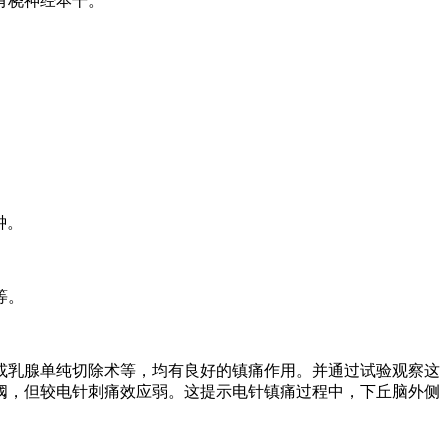
有桡神经本干。
钟。
等。
或乳腺单纯切除术等，均有良好的镇痛作用。并通过试验观察这
阈，但较电针刺痛效应弱。这提示电针镇痛过程中，下丘脑外侧