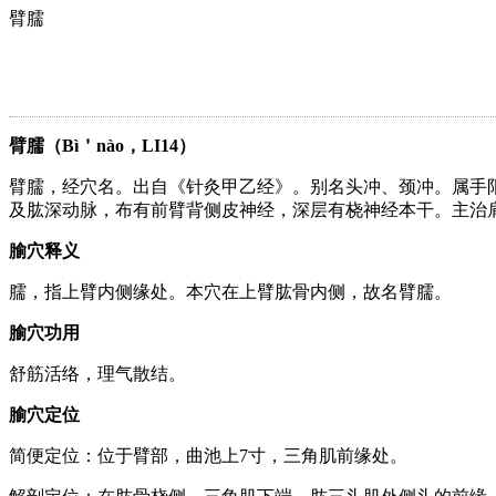
臂臑
臂臑（Bì＇nào，LI14）
臂臑，经穴名。出自《针灸甲乙经》。别名头冲、颈冲。属手
及肱深动脉，布有前臂背侧皮神经，深层有桡神经本干。主治肩臂
腧穴释义
臑，指上臂内侧缘处。本穴在上臂肱骨内侧，故名臂臑。
腧穴功用
舒筋活络，理气散结。
腧穴定位
简便定位：位于臂部，曲池上7寸，三角肌前缘处。