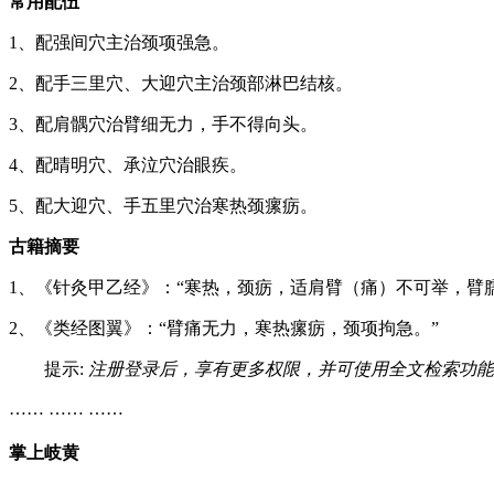
常用配伍
1、配强间穴主治颈项强急。
2、配手三里穴、大迎穴主治颈部淋巴结核。
3、配肩髃穴治臂细无力，手不得向头。
4、配晴明穴、承泣穴治眼疾。
5、配大迎穴、手五里穴治寒热颈瘰疬。
古籍摘要
1、《针灸甲乙经》：“寒热，颈疬，适肩臂（痛）不可举，臂
2、《类经图翼》：“臂痛无力，寒热瘰疬，颈项拘急。”
提示:
注册登录后，享有更多权限，并可使用全文检索功能
…… …… ……
掌上岐黄