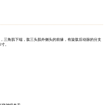
侧，三角肌下端，肱三头肌外侧头的前缘，有旋肱后动脉的分支
5寸。