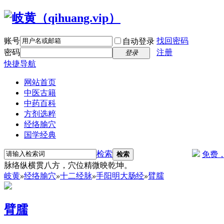
账号
找回密码
自动登录
密码
注册
登录
快捷导航
网站首页
中医古籍
中药百科
方剂选粹
经络腧穴
国学经典
检索
免费
检索
脉络纵横贯八方，穴位精微映乾坤。
岐黄
»
经络腧穴
»
十二经脉
»
手阳明大肠经
»
臂臑
臂臑