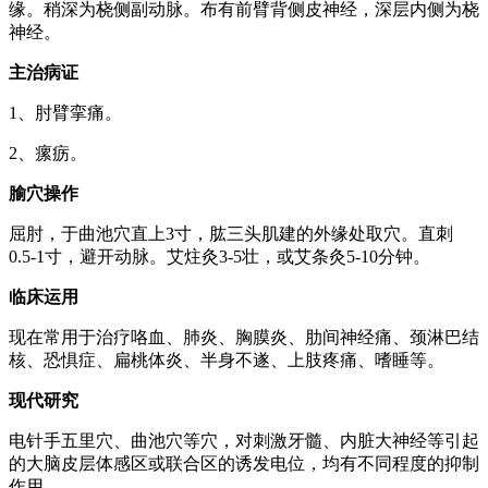
缘。稍深为桡侧副动脉。布有前臂背侧皮神经，深层内侧为桡
神经。
主治病证
1、肘臂挛痛。
2、瘰疬。
腧穴操作
屈肘，于曲池穴直上3寸，肱三头肌建的外缘处取穴。直刺
0.5-1寸，避开动脉。艾炷灸3-5壮，或艾条灸5-10分钟。
临床运用
现在常用于治疗咯血、肺炎、胸膜炎、肋间神经痛、颈淋巴结
核、恐惧症、扁桃体炎、半身不遂、上肢疼痛、嗜睡等。
现代研究
电针手五里穴、曲池穴等穴，对刺激牙髓、内脏大神经等引起
的大脑皮层体感区或联合区的诱发电位，均有不同程度的抑制
作用。