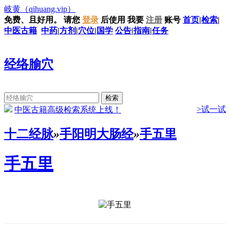
岐黄
（qihuang.vip）
免费、且好用。
请您
登录
后使用
我要
注册
账号
首页
|
检索
|
中医古籍
中药
|
方剂
|
穴位
|
国学
公告
|
指南
|
任务
经络腧穴
>试一试
中医古籍高级检索系统上线！
十二经脉
»
手阳明大肠经
»
手五里
手五里