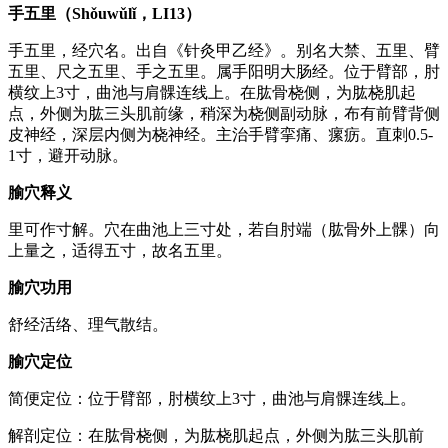
手五里（Shǒuwǔlǐ，LI13）
手五里，经穴名。出自《针灸甲乙经》。别名大禁、五里、臂
五里、尺之五里、手之五里。属手阳明大肠经。位于臂部，肘
横纹上3寸，曲池与肩髁连线上。在肱骨桡侧，为肱桡肌起
点，外侧为肱三头肌前缘，稍深为桡侧副动脉，布有前臂背侧
皮神经，深层内侧为桡神经。主治手臂挛痛、瘰疬。直刺0.5-
1寸，避开动脉。
腧穴释义
里可作寸解。穴在曲池上三寸处，若自肘端（肱骨外上髁）向
上量之，适得五寸，故名五里。
腧穴功用
舒经活络、理气散结。
腧穴定位
简便定位：位于臂部，肘横纹上3寸，曲池与肩髁连线上。
解剖定位：在肱骨桡侧，为肱桡肌起点，外侧为肱三头肌前