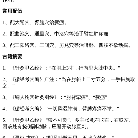
常用配伍
1、配大迎穴、臂臑穴治瘰疬。
2、配曲池穴、通里穴、中渚穴等治手臂红肿疼痛。
3、配三阳络穴、三间穴、厉兑穴等治嗜卧、四肢不欲动摇。
古籍摘要
1、《针灸甲乙经》：“在肘上3寸，行向里大脉中央。”
2、《循经考穴编》广注：“当在肘斜上二寸五分，一手拱胸取
之。”
3、《铜人腧穴针灸图经》：“肘臂挛痛”、“瘰疬”
4、《循经考穴编》:“一切风湿肿满，臂膊疼痛不举。”
5、《针灸甲乙经》:“禁不可刺”。多主张灸左取右，右取左。
因该处有挠侧副动脉，应避开动脉直刺。
6、《灵枢·本输》：“阴尺动脉五里，五腧之禁也。”