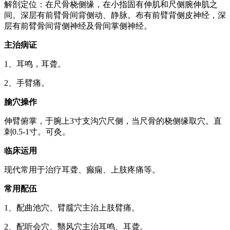
解剖定位：在尺骨桡侧缘，在小指固有伸肌和尺侧腕伸肌之
间。深层有前臂骨间背侧动、静脉。布有前臂背侧皮神经，深
层有前臂骨间背侧神经及骨间掌侧神经。
主治病证
1、耳鸣，耳聋。
2、手臂痛。
腧穴操作
伸臂俯掌，于腕上3寸支沟穴尺侧，当尺骨的桡侧缘取穴。直
刺0.5-1寸。可灸。
临床运用
现代常用于治疗耳聋、癫痫、上肢疼痛等。
常用配伍
1、配曲池穴、臂臑穴主治上肢臂痛。
2、配听会穴、翳风穴主治耳鸣、耳聋。