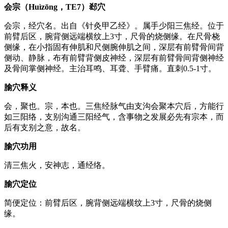
会宗（Huìzōng，TE7）郄穴
会宗，经穴名。出自《针灸甲乙经》。属手少阳三焦经。位于
前臂后区，腕背侧远端横纹上3寸，尺骨的烧侧缘。在尺骨桡
侧缘，在小指固有伸肌和尺侧腕伸肌之间，深层有前臂骨间背
侧动、静脉，布有前臂背侧皮神经，深层有前臂骨间背侧神经
及骨间掌侧神经。主治耳鸣、耳聋、手臂痛。直刺0.5-1寸。
腧穴释义
会，聚也。宗，本也。三焦经脉气由支沟会聚本穴后，方能行
如三阳络，支别沟通三阳经气，含事物之发展必先有宗本，而
后有支别之意，故名。
腧穴功用
清三焦火，安神志，通经络。
腧穴定位
简便定位：前臂后区，腕背侧远端横纹上3寸，尺骨的烧侧
缘。