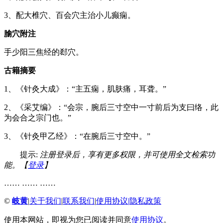
3、配大椎穴、百会穴主治小儿癫痫。
腧穴附注
手少阳三焦经的郄穴。
古籍摘要
1、《针灸大成》：“主五痫，肌肤痛，耳聋。”
2、《采艾编》：“会宗，腕后三寸空中一寸前后为支曰络，此
为会合之宗门也。”
3、《针灸甲乙经》：“在腕后三寸空中。”
提示:
注册登录后，享有更多权限，并可使用全文检索功
能。【
登录
】
…… …… ……
©
岐黄
|
关于我们
|
联系我们
|
使用协议
|
隐私政策
使用本网站，即视为您已阅读并同意
使用协议
。