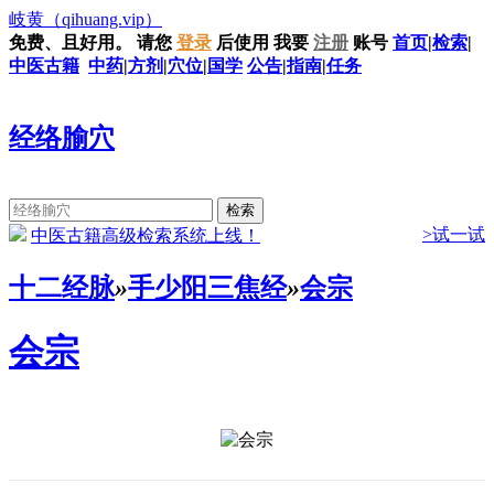
岐黄
（qihuang.vip）
免费、且好用。
请您
登录
后使用
我要
注册
账号
首页
|
检索
|
中医古籍
中药
|
方剂
|
穴位
|
国学
公告
|
指南
|
任务
经络腧穴
>试一试
中医古籍高级检索系统上线！
十二经脉
»
手少阳三焦经
»
会宗
会宗