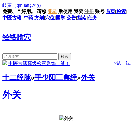
岐黄
（qihuang.vip）
免费、且好用。
请您
登录
后使用
我要
注册
账号
首页
|
检索
|
中医古籍
中药
|
方剂
|
穴位
|
国学
公告
|
指南
|
任务
经络腧穴
>试一试
中医古籍高级检索系统上线！
十二经脉
»
手少阳三焦经
»
外关
外关