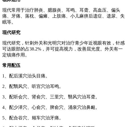
现代常用于治疗肺炎、腮腺炎、耳鸣、耳聋、高血压、偏头
痛、牙痛、落枕、偏瘫、上肢痛、小儿麻痹后遗症、遗尿、失
眠等。
现代研究
现代研究，针刺外关和光明穴对治疗青少年近视眼有效，针感
可达眼部的占38.2%，并可提高视力，改善屈光度。外关有一
定镇痛作用。
常用配伍
1、配后溪穴治头目痛。
2、配翳风穴、听宫穴治耳鸣。
3、配听会穴、肾俞穴、三里穴、翳风穴治耳聋。
4、配少泽穴、心俞穴、脾俞穴、涌泉穴治鼻衄。
5、配合谷穴、颊车穴治牙痛。