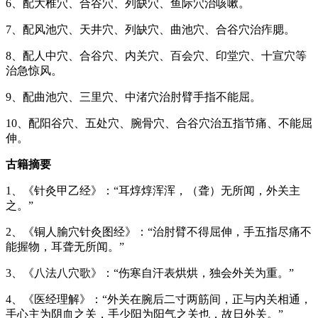
6、配大椎穴、合谷穴、列缺穴、鱼际穴治咳嗽。
7、配风池穴、天井穴、列缺穴、曲池穴、合谷穴治痄腮。
8、配人中穴、合谷穴、内关穴、百会穴、印堂穴、十宣穴等
治急惊风。
9、配曲池穴、三里穴、中渚穴治肘臂手指不能屈。
10、配阳谷穴、五处穴、腕骨穴、合谷穴治五指节痛、不能屈
伸。
古籍摘要
1、《针灸甲乙经》：“耳焞焞浑浑，（聋）无所闻，外关主
之。”
2、《铜人腧穴针灸图经》：“治肘臂不得屈伸，手五指尽痛不
能握物，耳聋无所闻。”
3、《八法八穴歌》：“伤寒自汗表烘烘，独会外关为重。”
4、《医经理解》：“外关在腕后二寸两筋间，正与内关相通，
手心主为阴血之关，手少阳为阳气之关也，故日外关。”