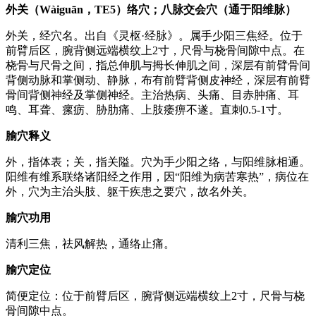
外关（Wàiguān，TE5）络穴；八脉交会穴（通于阳维脉）
外关，经穴名。出自《灵枢·经脉》。属手少阳三焦经。位于
前臂后区，腕背侧远端横纹上2寸，尺骨与桡骨间隙中点。在
桡骨与尺骨之间，指总伸肌与拇长伸肌之间，深层有前臂骨间
背侧动脉和掌侧动、静脉，布有前臂背侧皮神经，深层有前臂
骨间背侧神经及掌侧神经。主治热病、头痛、目赤肿痛、耳
鸣、耳聋、瘰疬、胁肋痛、上肢痿痹不遂。直刺0.5-1寸。
腧穴释义
外，指体表；关，指关隘。穴为手少阳之络，与阳维脉相通。
阳维有维系联络诸阳经之作用，因“阳维为病苦寒热”，病位在
外，穴为主治头肢、躯干疾患之要穴，故名外关。
腧穴功用
清利三焦，祛风解热，通络止痛。
腧穴定位
简便定位：位于前臂后区，腕背侧远端横纹上2寸，尺骨与桡
骨间隙中点。