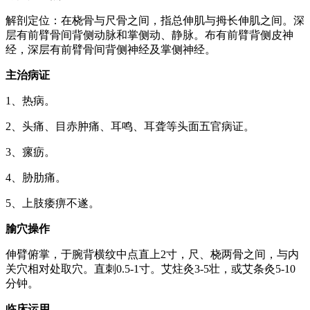
解剖定位：在桡骨与尺骨之间，指总伸肌与拇长伸肌之间。深
层有前臂骨间背侧动脉和掌侧动、静脉。布有前臂背侧皮神
经，深层有前臂骨间背侧神经及掌侧神经。
主治病证
1、热病。
2、头痛、目赤肿痛、耳鸣、耳聋等头面五官病证。
3、瘰疬。
4、胁肋痛。
5、上肢痿痹不遂。
腧穴操作
伸臂俯掌，于腕背横纹中点直上2寸，尺、桡两骨之间，与内
关穴相对处取穴。直刺0.5-1寸。艾炷灸3-5壮，或艾条灸5-10
分钟。
临床运用