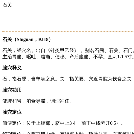
石关
石关（Shíguān，KI18）
石关，经穴名。出自《针灸甲乙经》 。别名石阙、石关、石门
主治胃痛、呕吐、腹痛、便秘、产后腹痛、不孕。直刺1-1.5寸
腧穴释义
石，指石硬，含坚满之意。关，指关要。穴近胃脘为饮食之关，
腧穴功用
健脾和胃，消食导滞，调理冲任。
腧穴定位
简便定位：位于上腹部，脐中上3寸，前正中线旁开0.5寸。