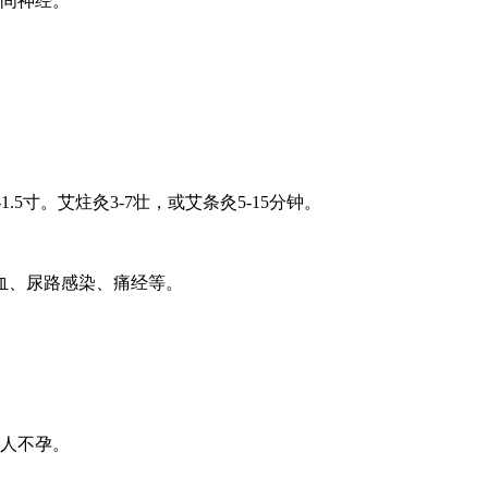
肋间神经。
.5寸。艾炷灸3-7壮，或艾条灸5-15分钟。
血、尿路感染、痛经等。
妇人不孕。