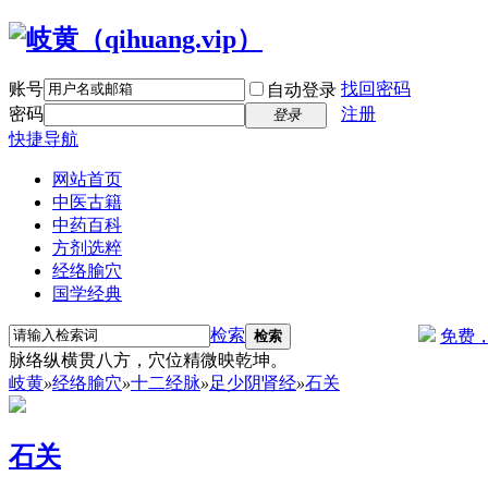
账号
找回密码
自动登录
密码
注册
登录
快捷导航
网站首页
中医古籍
中药百科
方剂选粹
经络腧穴
国学经典
检索
免费
检索
脉络纵横贯八方，穴位精微映乾坤。
岐黄
»
经络腧穴
»
十二经脉
»
足少阴肾经
»
石关
石关