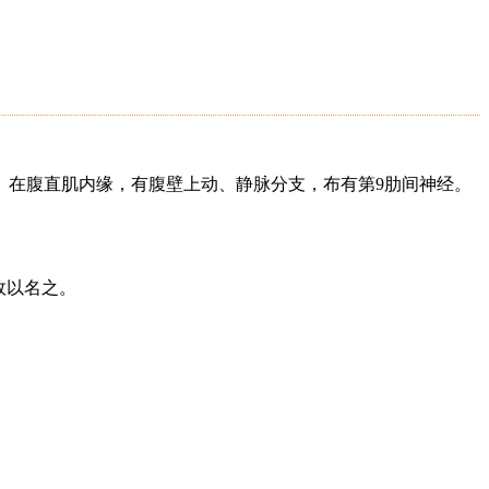
寸。在腹直肌内缘，有腹壁上动、静脉分支，布有第9肋间神经。
故以名之。