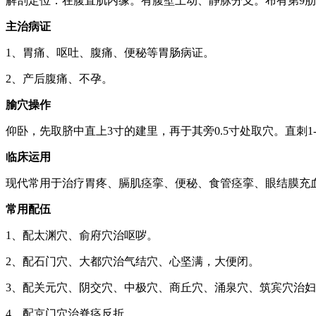
解剖定位：在腹直肌内缘。有腹壁上动、静脉分支。布有第9
主治病证
1、胃痛、呕吐、腹痛、便秘等胃肠病证。
2、产后腹痛、不孕。
腧穴操作
仰卧，先取脐中直上3寸的建里，再于其旁0.5寸处取穴。直刺1-1
临床运用
现代常用于治疗胃疼、膈肌痉挛、便秘、食管痉挛、眼结膜充
常用配伍
1、配太渊穴、俞府穴治呕哕。
2、配石门穴、大都穴治气结穴、心坚满，大便闭。
3、配关元穴、阴交穴、中极穴、商丘穴、涌泉穴、筑宾穴治
4、配京门穴治脊痉反折。