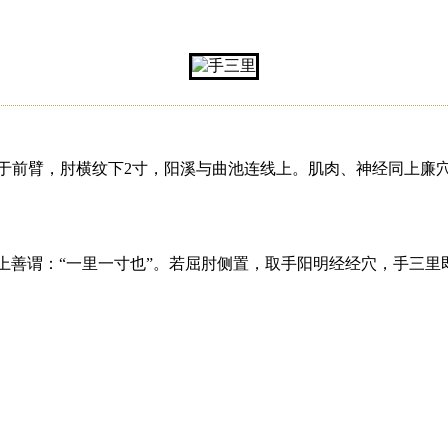
位于前臂，肘横纹下2寸，阳溪与曲池连线上。肌肉、神经同上廉
杨上善谓：“一里一寸也”。若屈肘侧置，取手阳明经经穴，手三