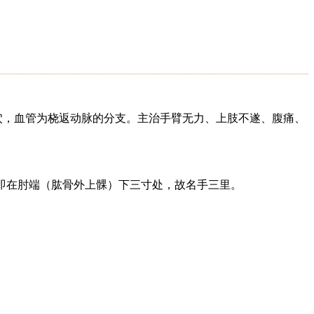
穴，血管为桡返动脉的分支。主治手臂无力、上肢不遂、腹痛、
里即在肘端（肱骨外上髁）下三寸处，故名手三里。