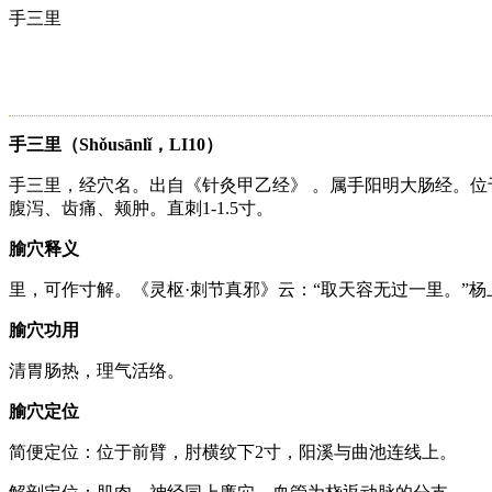
手三里
手三里（Shǒusānlǐ，LI10）
手三里，经穴名。出自《针灸甲乙经》 。属手阳明大肠经。
腹泻、齿痛、颊肿。直刺1-1.5寸。
腧穴释义
里，可作寸解。《灵枢·刺节真邪》云：“取天容无过一里。”
腧穴功用
清胃肠热，理气活络。
腧穴定位
简便定位：位于前臂，肘横纹下2寸，阳溪与曲池连线上。