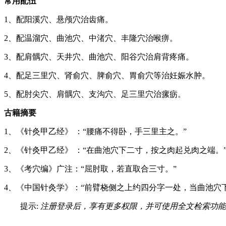
常用配伍
1、配阳溪穴、悬颅穴治齿痛。
2、配温溜穴、曲池穴、中渚穴、丰隆穴治喉痹。
3、配肩髃穴、天井穴、曲池穴、阳谷穴治肩背疼痛。
4、配足三里穴、肾俞穴、脾俞穴、胃俞穴等治妊娠水肿。
5、配肘尖穴、肩髃穴、支沟穴、足三里穴治瘰疬。
古籍摘要
1、《针灸甲乙经》 ：“腰痛不得卧，手三里主之。”
2、《针灸甲乙经》 ：“在曲池穴下二寸，按之肉起兑肉之端。
3、《考穴编》广注：“屈肘取，若直取合三寸。”
4、《中国针灸学》：“前臂桡侧之上约四分字一处，当曲池穴
提示:
注册登录后，享有更多权限，并可使用全文检索功能
…… …… ……