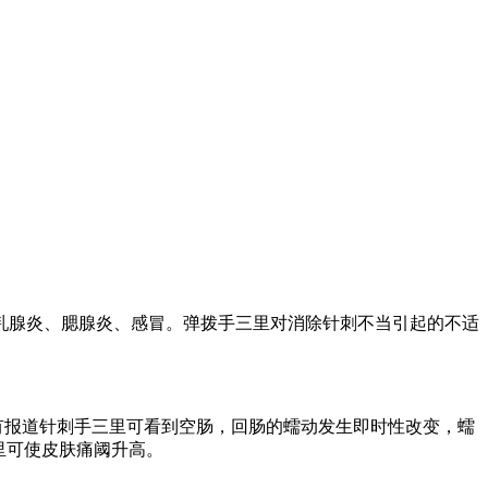
乳腺炎、腮腺炎、感冒。弹拨手三里对消除针刺不当引起的不适
有报道针刺手三里可看到空肠，回肠的蠕动发生即时性改变，蠕
里可使皮肤痛阈升高。