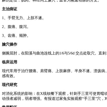
解剖定位：肌肉、神经同上廉穴，血管为桡返动脉的分支。
主治病证
1、手臂无力、上肢不遂。
2、腹痛、腹泻。
3、齿痛、颊肿。
腧穴操作
侧腕屈肘，在阳溪与曲池连线上的1/6与5/6d 交点处取穴。直刺1-
临床运用
现代常用于治疗腰痛、肩臂痛、上肢麻痹、半身不遂、溃疡病
感有效。
现代研究
对消化系统的影响：在X线钡餐下观察，针刺手三里可使胃蠕
动强者减弱，弱者增强。有报道过家兔实验观察“手三里”穴