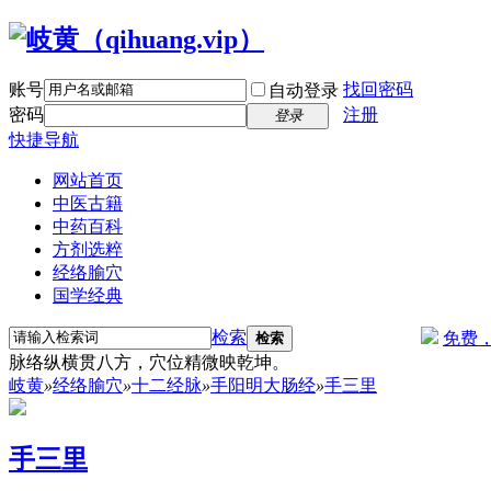
账号
找回密码
自动登录
密码
注册
登录
快捷导航
网站首页
中医古籍
中药百科
方剂选粹
经络腧穴
国学经典
检索
免费
检索
脉络纵横贯八方，穴位精微映乾坤。
岐黄
»
经络腧穴
»
十二经脉
»
手阳明大肠经
»
手三里
手三里