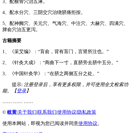
3、配横骨穴治五淋。
4、配水分穴、三阴交穴治绕脐痛拒按。
5、配神阙穴、关元穴、气海穴、中注穴、大赫穴、四满穴、
脾俞穴治五更泻。
古籍摘要
1、《采艾编》：“肓俞，背有肓门，言肾所注也。”
2、《针灸大成》：“商曲下一寸，直脐旁去脐中五分。”
3、《中国针灸学》：“在脐之两侧五分之处。”
提示:
注册登录后，享有更多权限，并可使用全文检索功
能。【
登录
】
…… …… ……
©
岐黄
|
关于我们
|
联系我们
|
使用协议
|
隐私政策
使用本网站，即视为您已阅读并同意
使用协议
。