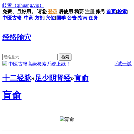
岐黄
（qihuang.vip）
免费、且好用。
请您
登录
后使用
我要
注册
账号
首页
|
检索
|
中医古籍
中药
|
方剂
|
穴位
|
国学
公告
|
指南
|
任务
经络腧穴
>试一试
中医古籍高级检索系统上线！
十二经脉
»
足少阴肾经
»
肓俞
肓俞