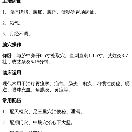
主治病证
1、腹痛绕脐、腹胀、腹泻、便秘等胃肠病证。
2、妬气。
3、月经不调。
腧穴操作
仰卧，与脐中旁开0.5寸处取穴。直刺直刺1-1.5寸。艾炷灸3-7
壮，或艾条灸5-15分钟。
临床运用
现代常用于治疗胃痉挛、疝气、肠炎、痢疾、习惯性便秘、呃
逆、眼球充血、角膜炎、黄疸等。
常用配伍
1、配天枢穴、足三里穴治便秘、泄泻。
2、配期门穴、中脘穴治心下大坚。