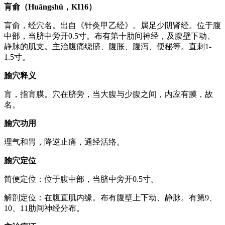
肓俞（Huāngshū，KI16）
肓俞，经穴名。出自《针灸甲乙经》。属足少阴肾经。位于腹
中部，当脐中旁开0.5寸。布有第十肋间神经，及腹壁下动、
静脉的肌支。主治腹痛绕脐、腹胀、腹泻、便秘等。直刺1-
1.5寸。
腧穴释义
肓，指肓膜。穴在脐旁，当大腹与少腹之间，内应有膜，故
名。
腧穴功用
理气和胃，降逆止痛，通经活络。
腧穴定位
简便定位：位于腹中部，当脐中旁开0.5寸。
解剖定位：在腹直肌内缘。布有腹壁上下动、静脉。有第9、
10、11肋间神经分布。