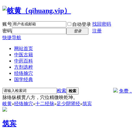
账号
找回密码
自动登录
密码
注册
登录
快捷导航
网站首页
中医古籍
中药百科
方剂选粹
经络腧穴
国学经典
检索
免费
检索
脉络纵横贯八方，穴位精微映乾坤。
岐黄
»
经络腧穴
»
十二经脉
»
足少阴肾经
»
筑宾
筑宾