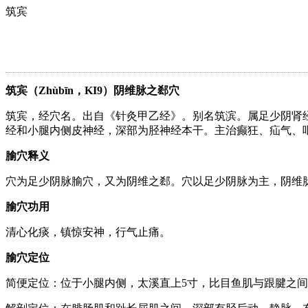
筑宾
筑宾（Zhùbīn，KI9）阴维脉之郄穴
筑宾，经穴名。出自《针灸甲乙经》。别名筑滨。属足少阴肾
经和小腿内侧皮神经，深部为胫神经本干。主治癫狂、疝气、呕吐
腧穴释义
穴为足少阴脉腧穴，又为阴维之郄。穴以足少阴脉为主，阴维
腧穴功用
清心化痰，镇惊安神，行气止痛。
腧穴定位
简便定位：位于小腿内侧，太溪直上5寸，比目鱼肌与跟腱之