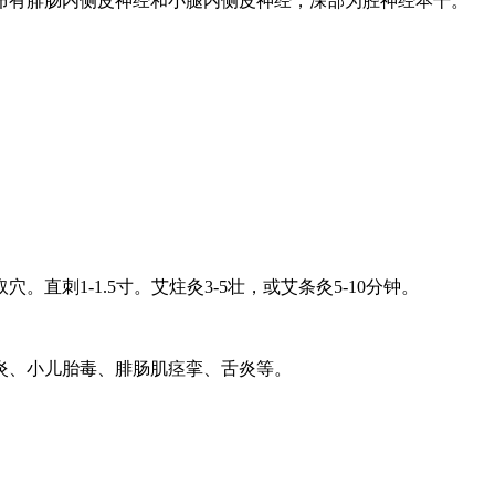
布有腓肠内侧皮神经和小腿内侧皮神经，深部为胫神经本干。
直刺1-1.5寸。艾炷灸3-5壮，或艾条灸5-10分钟。
炎、小儿胎毒、腓肠肌痉挛、舌炎等。