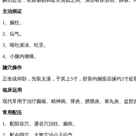
解剖定位：在腓肠肌和趾长屈肌之间。深部有胫后动、静脉。
主治病证
1、癫狂。
2、疝气。
3、呕吐涎沫、吐舌。
4、小腿内侧痛。
腧穴操作
正坐或仰卧，先取太溪，于其上5寸，胫骨内侧面后缘约2寸处取穴。
临床运用
现代常用于治疗癫痫、精神病、肾炎、膀胱炎、睾丸炎、盆腔
常用配伍
1、配阳谷穴、通谷穴治狂、癫疾。
2、配会阴穴、大敦穴治小儿疝气。