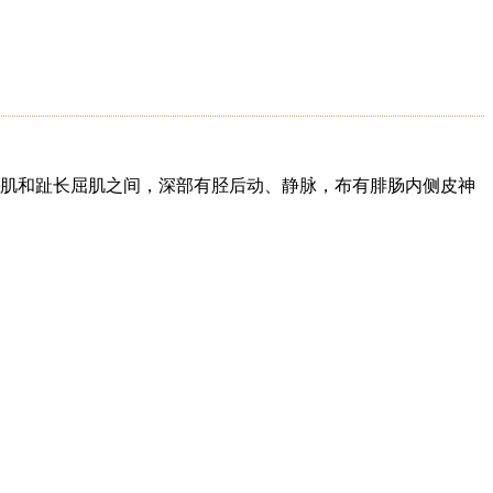
肠肌和趾长屈肌之间，深部有胫后动、静脉，布有腓肠内侧皮神
。