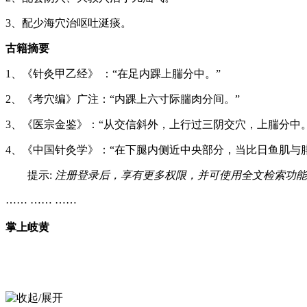
3、配少海穴治呕吐涎痰。
古籍摘要
1、《针灸甲乙经》 ：“在足内踝上腨分中。”
2、《考穴编》广注：“内踝上六寸际腨肉分间。”
3、《医宗金鉴》：“从交信斜外，上行过三阴交穴，上腨分中
4、《中国针灸学》：“在下腿内侧近中央部分，当比日鱼肌与
提示:
注册登录后，享有更多权限，并可使用全文检索功能
…… …… ……
掌上岐黄