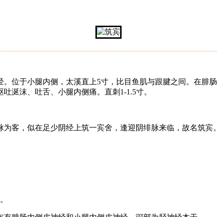
经。位于小腿内侧，太溪直上5寸，比目鱼肌与跟腱之间。在腓
涎沫、吐舌、小腿内侧痛。直刺1-1.5寸。
脉为客，似在足少阴经上筑一宾舍，逢迎阴绯脉来临，故名筑宾
间。