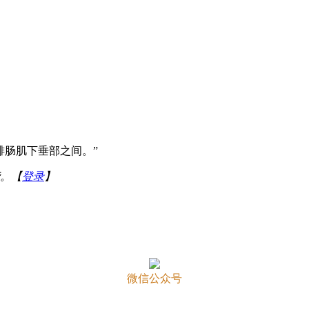
。
腓肠肌下垂部之间。”
。【
登录
】
微信公众号