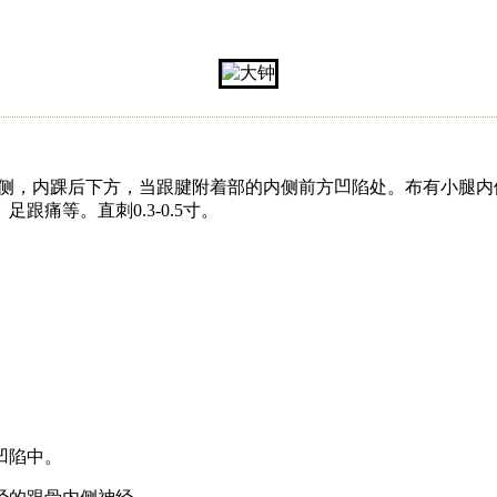
内侧，内踝后下方，当跟腱附着部的内侧前方凹陷处。布有小腿
痛等。直刺0.3-0.5寸。
凹陷中。