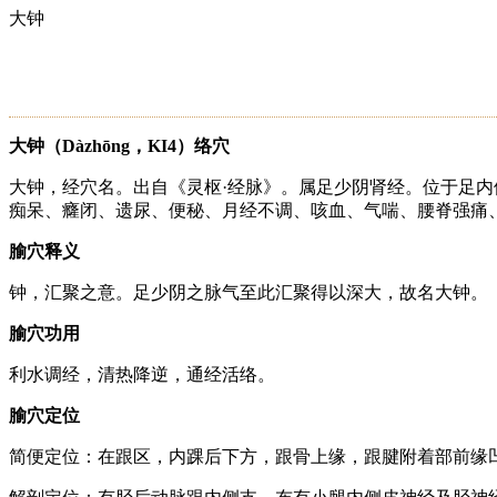
大钟
大钟（Dàzhōng，KI4）络穴
大钟，经穴名。出自《灵枢·经脉》。属足少阴肾经。位于足
痴呆、癃闭、遗尿、便秘、月经不调、咳血、气喘、腰脊强痛、足跟
腧穴释义
钟，汇聚之意。足少阴之脉气至此汇聚得以深大，故名大钟。
腧穴功用
利水调经，清热降逆，通经活络。
腧穴定位
简便定位：在跟区，内踝后下方，跟骨上缘，跟腱附着部前缘