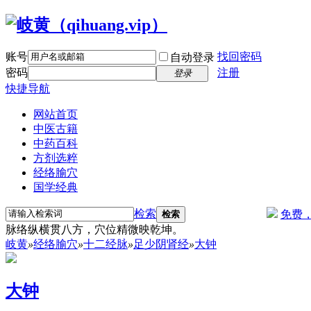
账号
找回密码
自动登录
密码
注册
登录
快捷导航
网站首页
中医古籍
中药百科
方剂选粹
经络腧穴
国学经典
检索
免费
检索
脉络纵横贯八方，穴位精微映乾坤。
岐黄
»
经络腧穴
»
十二经脉
»
足少阴肾经
»
大钟
大钟