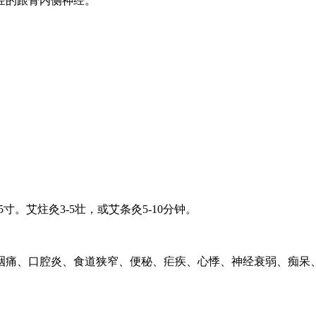
经的跟骨内侧神经。
寸。艾炷灸3-5壮，或艾条灸5-10分钟。
咽痛、口腔炎、食道狭窄、便秘、疟疾、心悸、神经衰弱、痴呆