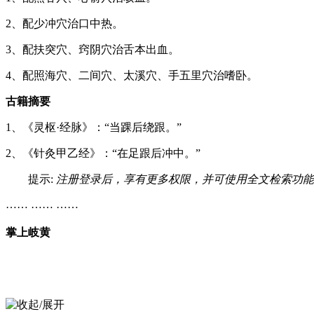
2、配少冲穴治口中热。
3、配扶突穴、窍阴穴治舌本出血。
4、配照海穴、二间穴、太溪穴、手五里穴治嗜卧。
古籍摘要
1、《灵枢·经脉》：“当踝后绕跟。”
2、《针灸甲乙经》：“在足跟后冲中。”
提示:
注册登录后，享有更多权限，并可使用全文检索功能
…… …… ……
掌上岐黄