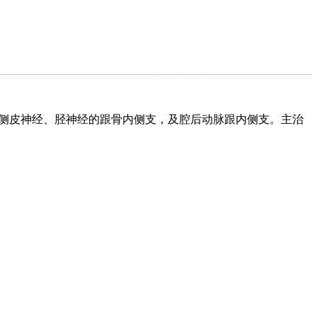
内侧皮神经、胫神经的跟骨内侧支，及腔后动脉跟内侧支。主治