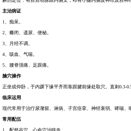
解剖定位：有胫后动脉跟内侧支，布有小腿内侧皮神经及胫神
主治病证
1、痴呆。
2、癃闭、遗尿、便秘。
3、月经不调。
4、咳血、气喘。
5、腰脊强痛、足跟痛。
腧穴操作
正坐或仰卧，于内踝下缘平齐而靠跟腱前缘处取穴。直刺0.3-0.5
临床运用
现代常用于治疗尿潴留、淋病、子宫痉挛、神经衰弱、哮喘、
常用配伍
1、配然谷穴、心俞穴治咳血。