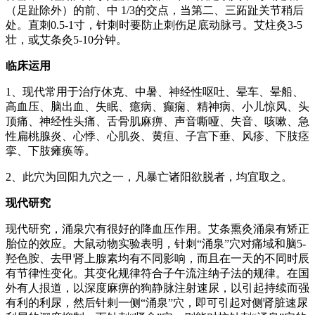
（足趾除外）的前、中 1/3的交点，当第二、三跖趾关节稍后
处。直刺0.5-1寸，针刺时要防止刺伤足底动脉弓。艾炷灸3-5
壮，或艾条灸5-10分钟。
临床运用
1、现代常用于治疗休克、中暑、神经性呕吐、晕车、晕船、
高血压、脑出血、失眠、癔病、癫痫、精神病、小儿惊风、头
顶痛、神经性头痛、舌骨肌麻痹、声音嘶哑、失音、咳嗽、急
性扁桃腺炎、心悸、心肌炎、黄疸、子宫下垂、风疹、下肢痉
挛、下肢瘫痪等。
2、此穴为回阳九穴之一，凡暴亡诸阳欲脱者，均宜取之。
现代研究
现代研究，涌泉穴有很好的降血压作用。艾条熏灸涌泉有矫正
胎位的效应。大鼠动物实验表明，针刺“涌泉”穴对痛域和脑5-
羟色胺、去甲肾上腺素均有不同影响，而且在一天的不同时辰
有节律性变化。其变化规律符合子午流注纳子法的规律。在国
外有人拫道，以深度麻痹的狗静脉注射速尿，以引起持续而强
有利的利尿，然后针剌一侧“涌泉”穴，即可引起对侧肾脏速尿