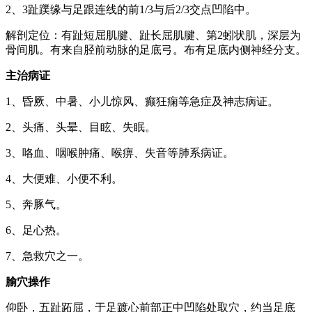
2、3趾蹼缘与足跟连线的前1/3与后2/3交点凹陷中。
解剖定位：有趾短屈肌腱、趾长屈肌腱、第2蚓状肌，深层为
骨间肌。有来自胫前动脉的足底弓。布有足底内侧神经分支。
主治病证
1、昏厥、中暑、小儿惊风、癫狂痫等急症及神志病证。
2、头痛、头晕、目眩、失眠。
3、咯血、咽喉肿痛、喉痹、失音等肺系病证。
4、大便难、小便不利。
5、奔豚气。
6、足心热。
7、急救穴之一。
腧穴操作
仰卧，五趾跖屈，于足踱心前部正中凹陷处取穴，约当足底