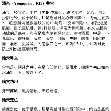
涌泉（Yǒngquán，KI1）井穴
涌泉，经穴名。出自《灵枢·本输》。别名地冲、足心。属足
少阴肾经。位于足底，屈足卷趾时足心最凹陷中，约当足底第
2、3趾蹼缘与足跟连线的前1/3与后2/3交点凹陷中。有趾短屈
肌腱、趾长屈肌腱、第2蚓状肌，深层为骨间肌，有来自胫前
动脉的足底弓，布有足底内侧神经分支。主治昏厥、中暑、小
儿惊风、癫狂痫、头痛、头晕、目眩、失眠、咯血、咽喉肿
痛、喉痹、失音等。为急救穴之一。直刺0.5-1寸，针刺时要
防止刺伤足底动脉弓。
腧穴释义
穴为足少阴经之井，在足心凹陷处。贤属水，喻经气初出如泉
水涌出于下，故以为名。
腧穴功用
开窍苏厥，滋肾清热，降逆通络。
腧穴定位
简便定位：位于足底，屈足卷趾时足心最凹陷中，约当足底第