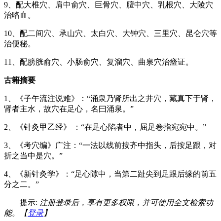
9、配大椎穴、肩中俞穴、巨骨穴、膻中穴、乳根穴、大陵穴
治咯血。
10、配二间穴、承山穴、太白穴、大钟穴、三里穴、昆仑穴等
治便秘。
11、配膀胱俞穴、小肠俞穴、复溜穴、曲泉穴治癃证。
古籍摘要
1、《子午流注说难》：“涌泉乃肾所出之井穴，藏真下于肾，
肾者主水，故穴在足心，名曰涌泉。”
2、《针灸甲乙经》 ：“在足心陷者中，屈足卷指宛宛中。”
3、《考穴编》广注：“一法以线前按齐中指头，后按足跟，对
折之当中是穴。”
4、《新针灸学》：“足心隙中，当第二趾尖到足跟后缘的前五
分之二。”
提示:
注册登录后，享有更多权限，并可使用全文检索功
能。【
登录
】