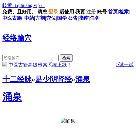
岐黄
（qihuang.vip）
免费、且好用。
请您
登录
后使用
我要
注册
账号
首页
|
检索
|
中医古籍
中药
|
方剂
|
穴位
|
国学
公告
|
指南
|
任务
经络腧穴
>试一试
中医古籍高级检索系统上线！
十二经脉
»
足少阴肾经
»
涌泉
涌泉