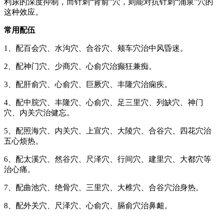
利尿的深度抑制，而针刺“肾俞”穴，则能对抗针刺“涌泉”穴的
这种效应。
常用配伍
1、配百会穴、水沟穴、合谷穴、颊车穴治中风昏迷。
2、配神门穴、少商穴、心俞穴治癫狂兼痴。
3、配肝俞穴、心俞穴、巨厥穴、丰隆穴治痫疾。
4、配中脘穴、丰隆穴、心俞穴、足三里穴、列缺穴、神门
穴、内关穴治健忘。
5、配照海穴、内关穴、上宣穴、大陵穴、合谷穴、四花穴治
五心烦热。
6、配太溪穴、然谷穴、尺泽穴、行间穴、建里穴、大都穴等
治心痛。
7、配曲池穴、绝骨穴、三里穴、大椎穴、合谷穴治身热。
8、配外关穴、尺泽穴、心俞穴、膈俞穴治鼻衄。