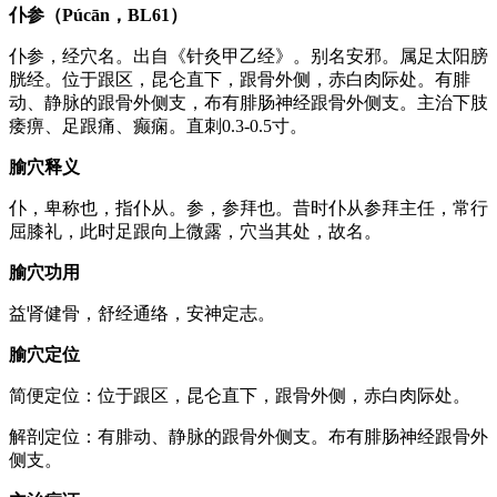
仆参（Púcān，BL61）
仆参，经穴名。出自《针灸甲乙经》。别名安邪。属足太阳膀
胱经。位于跟区，昆仑直下，跟骨外侧，赤白肉际处。有腓
动、静脉的跟骨外侧支，布有腓肠神经跟骨外侧支。主治下肢
痿痹、足跟痛、癫痫。直刺0.3-0.5寸。
腧穴释义
仆，卑称也，指仆从。参，参拜也。昔时仆从参拜主任，常行
屈膝礼，此时足跟向上微露，穴当其处，故名。
腧穴功用
益肾健骨，舒经通络，安神定志。
腧穴定位
简便定位：位于跟区，昆仑直下，跟骨外侧，赤白肉际处。
解剖定位：有腓动、静脉的跟骨外侧支。布有腓肠神经跟骨外
侧支。