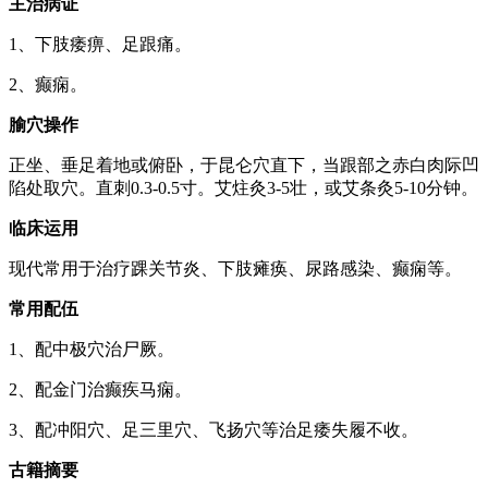
主治病证
1、下肢痿痹、足跟痛。
2、癫痫。
腧穴操作
正坐、垂足着地或俯卧，于昆仑穴直下，当跟部之赤白肉际凹
陷处取穴。直刺0.3-0.5寸。艾炷灸3-5壮，或艾条灸5-10分钟。
临床运用
现代常用于治疗踝关节炎、下肢瘫痪、尿路感染、癫痫等。
常用配伍
1、配中极穴治尸厥。
2、配金门治癫疾马痫。
3、配冲阳穴、足三里穴、飞扬穴等治足痿失履不收。
古籍摘要