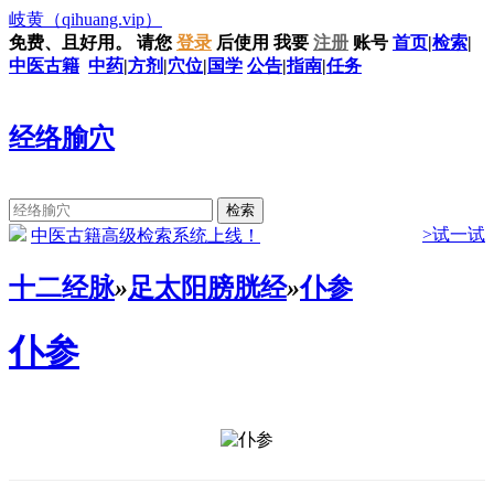
岐黄
（qihuang.vip）
免费、且好用。
请您
登录
后使用
我要
注册
账号
首页
|
检索
|
中医古籍
中药
|
方剂
|
穴位
|
国学
公告
|
指南
|
任务
经络腧穴
>试一试
中医古籍高级检索系统上线！
十二经脉
»
足太阳膀胱经
»
仆参
仆参