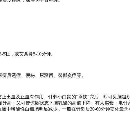
股后皮神经，深层为坐骨神经。
5壮，或艾条灸5-10分钟。
麻痹后遗症、便秘、尿潴留、臀部炎症等。
防止出血及止血有作用。针刺小白鼠的“承扶”穴后，即可见脑组
显升高；又可使惊厥状态下脑乳酸的高值下阵。有人实验，电针家
液中嗜酸性白细胞明显减少，一般在针刺后30-60分钟变化最为