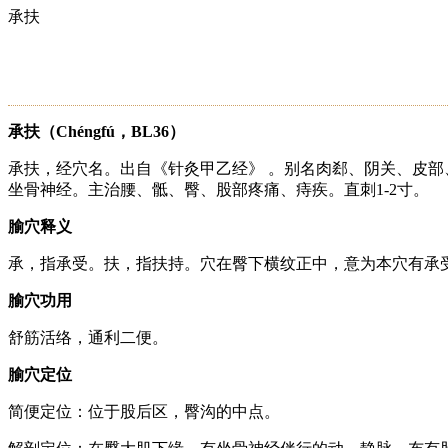
承扶
承扶（Chéngfú，BL36）
承扶，经穴名。出自《针灸甲乙经》 。别名肉郄、阴关、皮
坐骨神经。主治腰、骶、臀、股部疼痛、痔疾。直刺1-2寸。
腧穴释义
承，指承受。扶，指扶持。穴在臀下横纹正中，意为本穴有承
腧穴功用
舒筋活络，通利二便。
腧穴定位
简便定位：位于股后区，臀沟的中点。