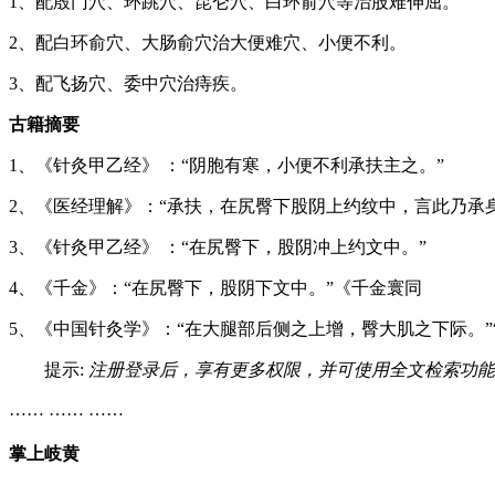
1、配殷门穴、环跳穴、昆仑穴、白环俞穴等治股难伸屈。
2、配白环俞穴、大肠俞穴治大便难穴、小便不利。
3、配飞扬穴、委中穴治痔疾。
古籍摘要
1、《针灸甲乙经》 ：“阴胞有寒，小便不利承扶主之。”
2、《医经理解》：“承扶，在尻臀下股阴上约纹中，言此乃承
3、《针灸甲乙经》 ：“在尻臀下，股阴冲上约文中。”
4、《千金》：“在尻臀下，股阴下文中。”《千金寰同
5、《中国针灸学》：“在大腿部后侧之上增，臀大肌之下际。”
提示:
注册登录后，享有更多权限，并可使用全文检索功能
…… …… ……
掌上岐黄