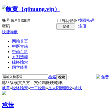
账号
找回密码
自动登录
密码
注册
登录
快捷导航
网站首页
中医古籍
中药百科
方剂选粹
经络腧穴
国学经典
检索
免费
检索
脉络纵横贯八方，穴位精微映乾坤。
岐黄
»
经络腧穴
»
十二经脉
»
足太阳膀胱经
»
承扶
承扶