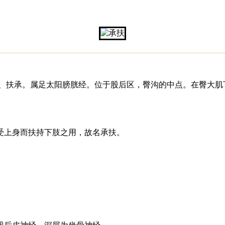
部、扶承。属足太阳膀胱经。位于股后区，臀沟的中点。在臀大肌
受上身而扶持下肢之用，故名承扶。