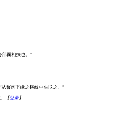
身部而相扶也。”
“从臀肉下缘之横纹中央取之。”
。【
登录
】