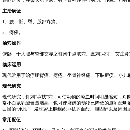
解剖定位：在臀大肌下缘。有坐骨神经伴行的动、静脉。布有
主治病证
1、腰、骶、臀、股部疼痛。
2、痔疾。
腧穴操作
俯卧，于大腿与臀部交界之臂沟中点取穴。直刺1-2寸。艾炷灸3-
临床运用
现代常用于治疗腰背痛、痔疮、坐骨神经痛、下肢瘫痪、小儿
现代研究
现代研究，针刺“承扶”穴，可使动物的凝血时间明显缩短，对
常小白鼠乳酸含量增高；也可使麻醉的动物已降低的脑乳酸明
白鼠的“承扶”，发现肾上腺组织中抗坏血酸、胆固醇以及周围血
常用配伍