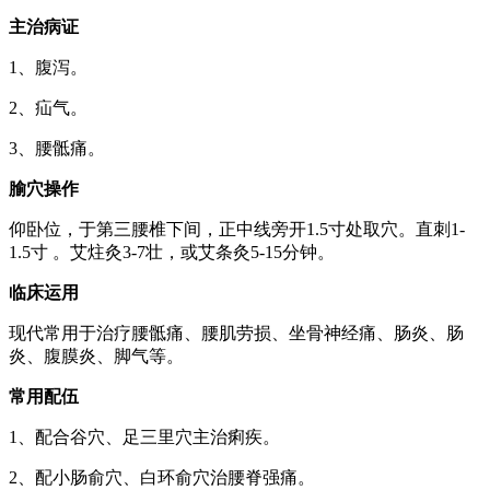
主治病证
1、腹泻。
2、疝气。
3、腰骶痛。
腧穴操作
仰卧位，于第三腰椎下间，正中线旁开1.5寸处取穴。直刺1-
1.5寸 。艾炷灸3-7壮，或艾条灸5-15分钟。
临床运用
现代常用于治疗腰骶痛、腰肌劳损、坐骨神经痛、肠炎、肠
炎、腹膜炎、脚气等。
常用配伍
1、配合谷穴、足三里穴主治痢疾。
2、配小肠俞穴、白环俞穴治腰脊强痛。