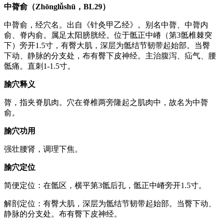
中膂俞（Zhōnglǚshū，BL29）
中膂俞，经穴名。出自《针灸甲乙经》。别名中膂、中膂内
俞、脊内俞。属足太阳膀胱经。位于骶正中嵴（第3骶椎棘突
下）旁开1.5寸，有臀大肌，深层为骶结节韧带起始部。当臀
下动、静脉的分支处，布有臀下皮神经。主治腹泻、疝气、腰
骶痛。直刺1-1.5寸。
腧穴释义
膂，指夹脊肌肉。穴在脊椎两旁隆起之肌肉中，故名为中膂
俞。
腧穴功用
强壮腰肾，调理下焦。
腧穴定位
简便定位：在骶区，横平第3骶后孔，骶正中嵴旁开1.5寸。
解剖定位：有臀大肌，深层为骶结节韧带起始部。当臀下动、
静脉的分支处。布有臀下皮神经。