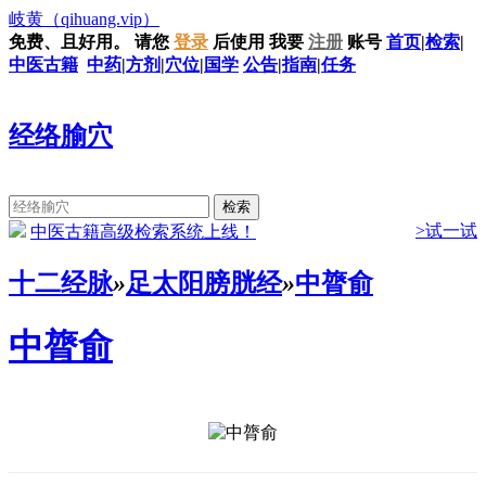
岐黄
（qihuang.vip）
免费、且好用。
请您
登录
后使用
我要
注册
账号
首页
|
检索
|
中医古籍
中药
|
方剂
|
穴位
|
国学
公告
|
指南
|
任务
经络腧穴
>试一试
中医古籍高级检索系统上线！
十二经脉
»
足太阳膀胱经
»
中膂俞
中膂俞