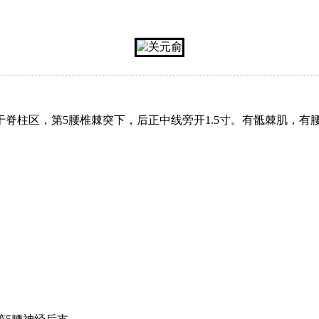
脊柱区，第5腰椎棘突下，后正中线旁开1.5寸。有骶棘肌，有
。
。