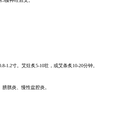
第5腰神经后支。
1.2寸。艾炷炙5-10壮，或艾条炙10-20分钟。
、膀胱炎、慢性盆腔炎。