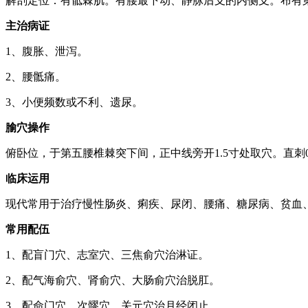
解剖定位：有骶棘肌。有腰最下动、静脉后支的内侧支。布有
主治病证
1、腹胀、泄泻。
2、腰骶痛。
3、小便频数或不利、遗尿。
腧穴操作
俯卧位，于第五腰椎棘突下间，正中线旁开1.5寸处取穴。直刺0.8-
临床运用
现代常用于治疗慢性肠炎、痢疾、尿闭、腰痛、糖尿病、贫血
常用配伍
1、配盲门穴、志室穴、三焦俞穴治淋证。
2、配气海俞穴、肾俞穴、大肠俞穴治脱肛。
3、配命门穴、次髎穴、关元穴治月经闭止。