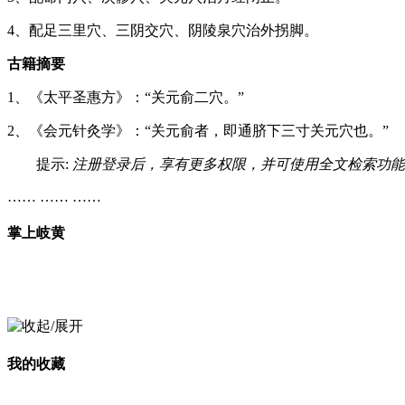
4、配足三里穴、三阴交穴、阴陵泉穴治外拐脚。
古籍摘要
1、《太平圣惠方》：“关元俞二穴。”
2、《会元针灸学》：“关元俞者，即通脐下三寸关元穴也。”
提示:
注册登录后，享有更多权限，并可使用全文检索功能
…… …… ……
掌上岐黄
我的收藏