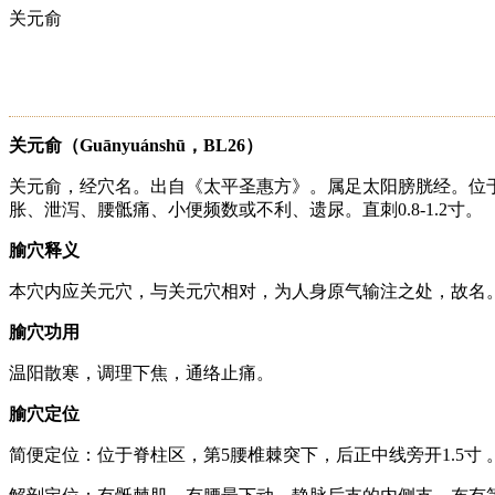
关元俞
关元俞（Guānyuánshū，BL26）
关元俞，经穴名。出自《太平圣惠方》。属足太阳膀胱经。位于
胀、泄泻、腰骶痛、小便频数或不利、遗尿。直刺0.8-1.2寸。
腧穴释义
本穴内应关元穴，与关元穴相对，为人身原气输注之处，故名
腧穴功用
温阳散寒，调理下焦，通络止痛。
腧穴定位
简便定位：位于脊柱区，第5腰椎棘突下，后正中线旁开1.5寸 