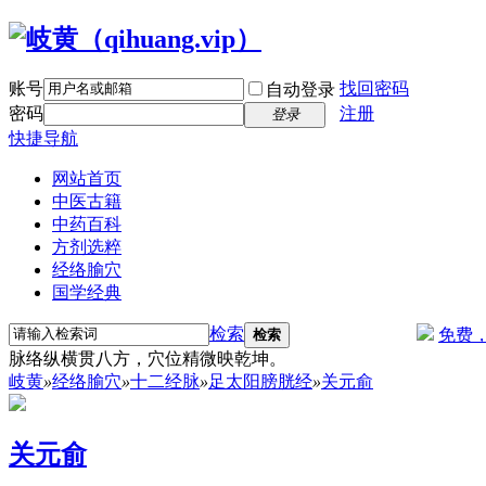
账号
找回密码
自动登录
密码
注册
登录
快捷导航
网站首页
中医古籍
中药百科
方剂选粹
经络腧穴
国学经典
检索
免费
检索
脉络纵横贯八方，穴位精微映乾坤。
岐黄
»
经络腧穴
»
十二经脉
»
足太阳膀胱经
»
关元俞
关元俞