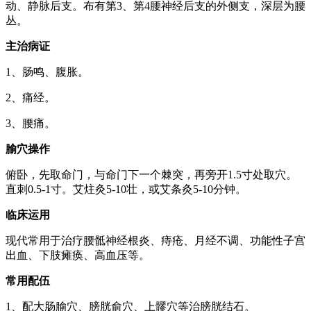
动、静脉后支。布有第3、第4腰神经后支的外侧支，深层为腰
丛。
主治病证
1、肠鸣、腹胀。
2、痛经。
3、腰痛。
腧穴操作
俯卧，先取命门，与命门下一个棘突，再旁开1.5寸处取穴。
直刺0.5-1寸。艾炷灸5-10壮，或艾条灸5-10分钟。
临床运用
现代常用于治疗腰骶神经根炎、痔疮、月经不调、功能性子宫
出血、下肢瘫痪、高血压等。
常用配伍
1、配大肠腧穴、膀胱俞穴、上髎穴等治膀胱结石。