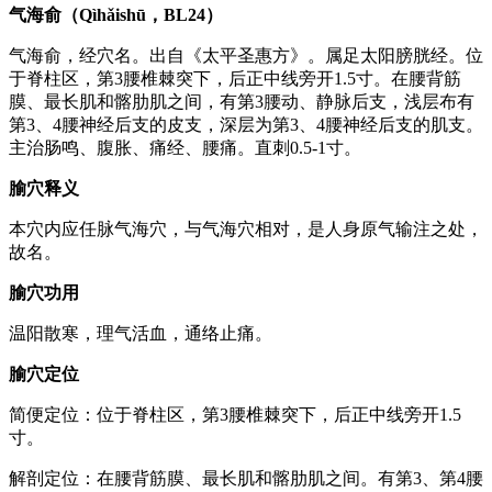
气海俞（Qìhǎishū，BL24）
气海俞，经穴名。出自《太平圣惠方》。属足太阳膀胱经。位
于脊柱区，第3腰椎棘突下，后正中线旁开1.5寸。在腰背筋
膜、最长肌和髂肋肌之间，有第3腰动、静脉后支，浅层布有
第3、4腰神经后支的皮支，深层为第3、4腰神经后支的肌支。
主治肠鸣、腹胀、痛经、腰痛。直刺0.5-1寸。
腧穴释义
本穴内应任脉气海穴，与气海穴相对，是人身原气输注之处，
故名。
腧穴功用
温阳散寒，理气活血，通络止痛。
腧穴定位
简便定位：位于脊柱区，第3腰椎棘突下，后正中线旁开1.5
寸。
解剖定位：在腰背筋膜、最长肌和髂肋肌之间。有第3、第4腰