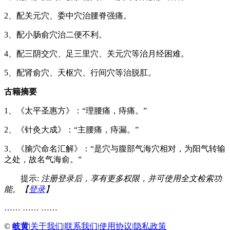
2、配关元穴、委中穴治腰脊强痛。
3、配小肠俞穴治二便不利。
4、配三阴交穴、足三里穴、关元穴等治月经困难。
5、配肾俞穴、天枢穴、行间穴等治脱肛。
古籍摘要
1、《太平圣惠方》：“理腰痛，痔痛。”
2、《针灸大成》：“主腰痛，痔漏。”
3、《腧穴命名汇解》：“是穴与腹部气海穴相对，为阳气转输
之处，故名气海俞。”
提示:
注册登录后，享有更多权限，并可使用全文检索功
能。【
登录
】
…… …… ……
©
岐黄
|
关于我们
|
联系我们
|
使用协议
|
隐私政策