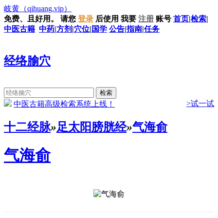
岐黄
（qihuang.vip）
免费、且好用。
请您
登录
后使用
我要
注册
账号
首页
|
检索
|
中医古籍
中药
|
方剂
|
穴位
|
国学
公告
|
指南
|
任务
经络腧穴
>试一试
中医古籍高级检索系统上线！
十二经脉
»
足太阳膀胱经
»
气海俞
气海俞