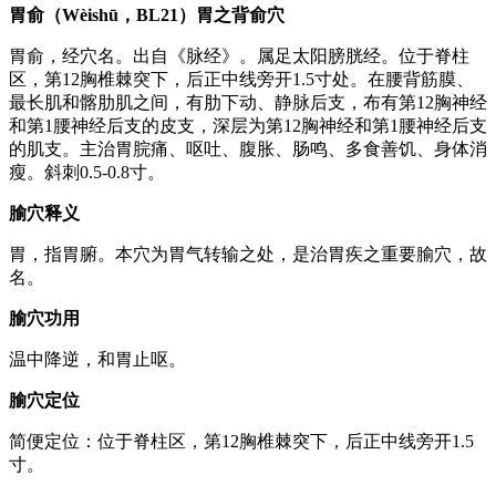
胃俞（Wèishū，BL21）胃之背俞穴
胃俞，经穴名。出自《脉经》。属足太阳膀胱经。位于脊柱
区，第12胸椎棘突下，后正中线旁开1.5寸处。在腰背筋膜、
最长肌和髂肋肌之间，有肋下动、静脉后支，布有第12胸神经
和第1腰神经后支的皮支，深层为第12胸神经和第1腰神经后支
的肌支。主治胃脘痛、呕吐、腹胀、肠鸣、多食善饥、身体消
瘦。斜刺0.5-0.8寸。
腧穴释义
胃，指胃腑。本穴为胃气转输之处，是治胃疾之重要腧穴，故
名。
腧穴功用
温中降逆，和胃止呕。
腧穴定位
简便定位：位于脊柱区，第12胸椎棘突下，后正中线旁开1.5
寸。