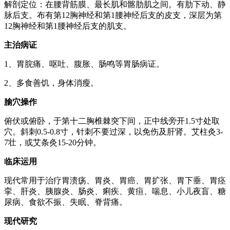
解剖定位：在腰背筋膜、最长肌和髂肋肌之间。有肋下动、静
脉后支。布有第12胸神经和第1腰神经后支的皮支，深层为第
12胸神经和第1腰神经后支的肌支。
主治病证
1、胃脘痛、呕吐、腹胀、肠鸣等胃肠病证。
2、多食善饥，身体消瘦。
腧穴操作
俯伏或俯卧，于第十二胸椎棘突下间，正中线旁开1.5寸处取
穴。斜刺0.5-0.8寸，针刺不要过深，以免伤及肝肾。艾柱灸3-
7壮，或艾条灸15-20分钟。
临床运用
现代常用于治疗胃溃疡、胃炎、胃癌、胃扩张、胃下垂、胃痉
挛、肝炎、胰腺炎、肠炎、痢疾、黄疸、喘息、小儿夜盲、糖
尿病、食欲不振、失眠、脊背痛。
现代研究