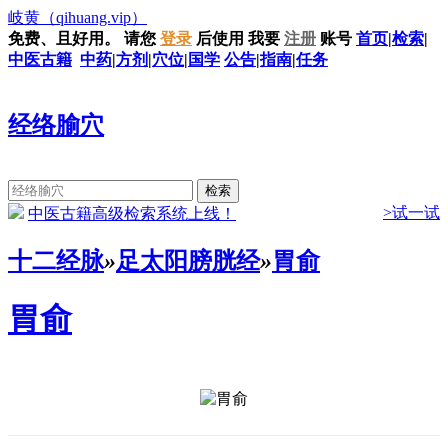
岐黄
（qihuang.vip）
免费、且好用。
请您
登录
后使用
我要
注册
账号
首页
|
检索
|
中医古籍
中药
|
方剂
|
穴位
|
国学
公告
|
指南
|
任务
经络腧穴
>试一试
中医古籍高级检索系统上线！
十二经脉
»
足太阳膀胱经
»
胃俞
胃俞