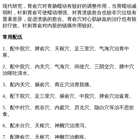
现代研究，胃俞穴对胃肠蠕动有较好的调整作用，当胃蠕动减
弱时，针刺胃俞可使蠕动增强。对胃溃疡愈合也较非穴位组有
显著差异，促进溃疡的愈合。胃俞穴对心肌缺血的治疗也有较
好疗效。针刺胃俞对内脏的镇痛作用较好。
常用配伍
1、配中脘穴、脾俞穴、天枢穴、足三里穴、气海穴治胃中
寒。
2、配中脘穴、内关穴、气海穴、间使穴、三阴交穴、膻中穴
治呕吐清水。
3、配内关穴、膈俞穴、商丘穴治胃脘痛。
4、配下脘穴、足三里穴、膈俞穴、中脘穴、脾俞穴治返胃。
5、配中封穴、然谷穴、内庭穴、厉兑穴、隐白穴等治不思饮
食。
6、配水分穴、天枢穴、神阙穴治泄泻。
7、配脾俞穴、天枢穴、神阙穴治痢疾。