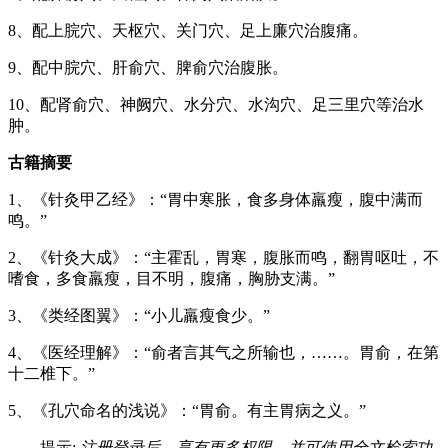
8、配上脘穴、天枢穴、关门穴、足上廉穴治腹痛。
9、配中脘穴、肝俞穴、脾俞穴治腹胀。
10、配肾俞穴、神阙穴、水分穴、水沟穴、足三里穴等治水
肿。
古籍摘要
1、《针灸甲乙经》：“胃中寒胀，食多身体羸瘦，腹中满而
鸣。”
2、《针灸大成》：“主霍乱，胃寒，腹胀而鸣，翻胃呕吐，不
嗜食，多食羸瘦，目不明，腹痛，胸胁支满。”
3、《类经图翼》：“小儿羸瘦食少。”
4、《医经理解》：“俞者言其气之所输也，……。胃俞，在第
十二椎下。”
5、《孔穴命名的浅说》：“胃俞。有主胃病之义。”
提示:
注册登录后，享有更多权限，并可使用全文检索功