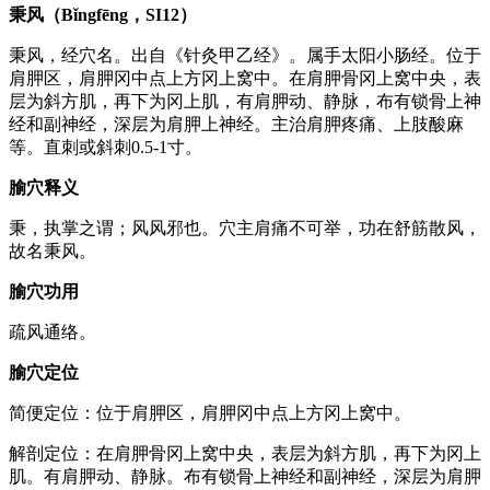
秉风（Bǐngfēng，SI12）
秉风，经穴名。出自《针灸甲乙经》。属手太阳小肠经。位于
肩胛区，肩胛冈中点上方冈上窝中。在肩胛骨冈上窝中央，表
层为斜方肌，再下为冈上肌，有肩胛动、静脉，布有锁骨上神
经和副神经，深层为肩胛上神经。主治肩胛疼痛、上肢酸麻
等。直刺或斜刺0.5-1寸。
腧穴释义
秉，执掌之谓；风风邪也。穴主肩痛不可举，功在舒筋散风，
故名秉风。
腧穴功用
疏风通络。
腧穴定位
简便定位：位于肩胛区，肩胛冈中点上方冈上窝中。
解剖定位：在肩胛骨冈上窝中央，表层为斜方肌，再下为冈上
肌。有肩胛动、静脉。布有锁骨上神经和副神经，深层为肩胛