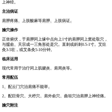
上神经。
主治病证
肩胛疼痛、上肢酸麻等肩胛、上肢病证。
腧穴操作
正坐俯伏，于肩胛冈上缘中点向上1寸的肩胛冈上窝处取穴，
与臑俞、天宗成一三角形处是穴。直刺或斜刺0.5-1寸。艾炷
灸3-5壮，或艾条灸5-10分钟。
临床运用
现代常用于治疗冈上肌腱炎、肩周炎等。
常用配伍
1、配云门穴治肩痛不能举。
2、配巨骨穴、大杼穴、肩外俞穴、曲垣穴治肩胛上神经痛。
腧穴附注