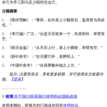
本穴为手三阳与足少阳经交会穴。
古籍摘要
1、《医经理解》：“秉风，在外肩上小颙骨后，盖肩骨当风处
也。”
2、《考穴编》广注：“合是天宗前来一寸，夹肩窌外，举臂有
空。”
3、《医宗金鉴》：“从天宗上行，肩上小髃骨，举臂有空。”
4、《新针灸学》：“在天髎穴外，肩胛冈上。”
5、《中国针灸学》：“在肩胛棘外端之上方。”
提示:
注册登录后，享有更多权限，并可使用全文检索功
能。【
登录
】
…… …… ……
©
岐黄
|
关于我们
|
联系我们
|
使用协议
|
隐私政策
使用本网站，即视为您已阅读并同意
使用协议
。