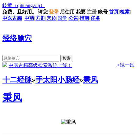
岐黄
（qihuang.vip）
免费、且好用。
请您
登录
后使用
我要
注册
账号
首页
|
检索
|
中医古籍
中药
|
方剂
|
穴位
|
国学
公告
|
指南
|
任务
经络腧穴
>试一试
中医古籍高级检索系统上线！
十二经脉
»
手太阳小肠经
»
秉风
秉风