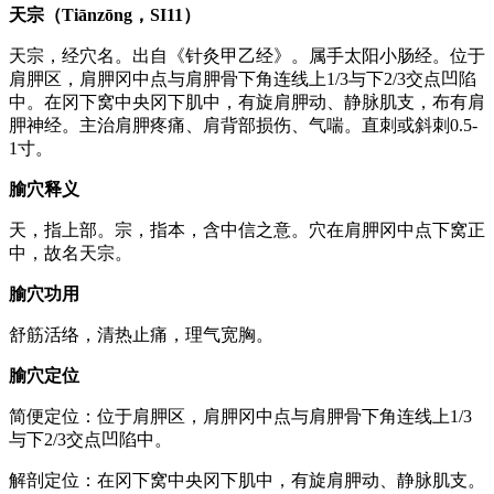
天宗（Tiānzōng，SI11）
天宗，经穴名。出自《针灸甲乙经》。属手太阳小肠经。位于
肩胛区，肩胛冈中点与肩胛骨下角连线上1/3与下2/3交点凹陷
中。在冈下窝中央冈下肌中，有旋肩胛动、静脉肌支，布有肩
胛神经。主治肩胛疼痛、肩背部损伤、气喘。直刺或斜刺0.5-
1寸。
腧穴释义
天，指上部。宗，指本，含中信之意。穴在肩胛冈中点下窝正
中，故名天宗。
腧穴功用
舒筋活络，清热止痛，理气宽胸。
腧穴定位
简便定位：位于肩胛区，肩胛冈中点与肩胛骨下角连线上1/3
与下2/3交点凹陷中。
解剖定位：在冈下窝中央冈下肌中，有旋肩胛动、静脉肌支。