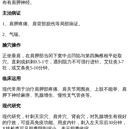
布有肩胛神经。
主治病证
1、肩胛疼痛、肩背部损伤等局部病证。
2、气喘。
腧穴操作
正坐垂肩，在肩胛部当冈下窝中点凹陷与第四胸椎相平处取
穴。直刺或斜刺0.5-1寸，遇到阻力不可强行进针。艾炷灸3-7
壮，或艾条灸5-10分钟。
临床运用
现代常用于治疗肩胛部疼痛、肩关节周围炎、上肢不能举、肩
胛下神经麻痹、乳腺增生、慢性支气管炎等。
现代研究
现代研究，针刺天宗穴、肩井穴、肾俞穴，对乳腺增生有很好
的疗效，可提高免疫功能。用皮内针，刺入左天宗后30分钟，
X线检查可见胆囊阴影缩小，表示胆囊收缩。