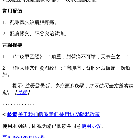
常用配伍
1、配秉风穴治肩胛疼痛。
2、配肩髎穴、阳谷穴治臂痛。
古籍摘要
1、《针灸甲乙经》：“肩重，肘臂痛不可举，天宗主之。”
2、《铜人腧穴针灸图经》：“肩胛痛，臂肘外后廉痛，颊颔
肿。”
提示:
注册登录后，享有更多权限，并可使用全文检索功
能。【
登录
】
…… …… ……
©
岐黄
|
关于我们
|
联系我们
|
使用协议
|
隐私政策
使用本网站，即视为您已阅读并同意
使用协议
。
晋ICP备18000168号