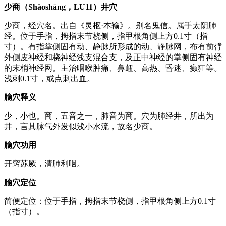
少商（Shàoshāng，LU11）井穴
少商，经穴名。出自《灵枢·本输》。别名鬼信。属手太阴肺
经。位于手指，拇指末节桡侧，指甲根角侧上方0.1寸（指
寸）。有指掌侧固有动、静脉所形成的动、静脉网，布有前臂
外侧皮神经和桡神经浅支混合支，及正中神经的掌侧固有神经
的末梢神经网。主治咽喉肿痛、鼻衄、高热、昏迷、癫狂等。
浅刺0.1寸，或点刺出血。
腧穴释义
少，小也。商，五音之一，肺音为商。穴为肺经井，所出为
井，言其脉气外发似浅小水流，故名少商。
腧穴功用
开窍苏厥，清肺利咽。
腧穴定位
简便定位：位于手指，拇指末节桡侧，指甲根角侧上方0.1寸
（指寸）。