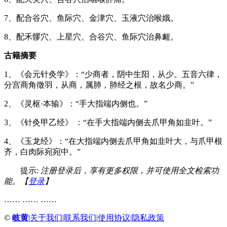
7、配合谷穴、鱼际穴、金津穴、玉液穴治喉娥。
8、配禾髎穴、上星穴、合谷穴、鱼际穴治鼻衄。
古籍摘要
1、《会元针灸学》：“少商者，阴中生阳，从少。五音六律，
分宫商角徵羽，从商，属肺，肺经之根，故名少商。”
2、《灵枢·本输》：“手大指端内侧也。”
3、《针灸甲乙经》 ：“在手大指端内侧去爪甲角如韭叶。”
4、《玉龙经》：“在大指端内侧去爪甲角如韭叶大，与爪甲根
齐，白肉际宛宛中。”
提示:
注册登录后，享有更多权限，并可使用全文检索功
能。【
登录
】
…… …… ……
©
岐黄
|
关于我们
|
联系我们
|
使用协议
|
隐私政策