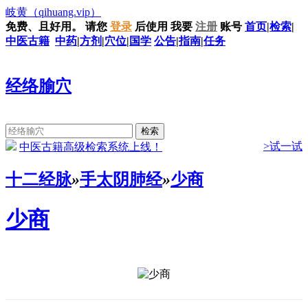
岐黄
（qihuang.vip）
免费、且好用。
请您
登录
后使用
我要
注册
账号
首页
|
检索
|
中医古籍
中药
|
方剂
|
穴位
|
国学
公告
|
指南
|
任务
经络腧穴
>试一试
中医古籍高级检索系统上线！
十二经脉
»
手太阴肺经
»
少商
少商