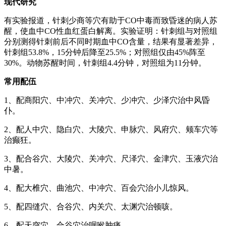
现代研究
有实验报道，针刺少商等穴有助于CO中毒而致昏迷的病人苏
醒，使血中CO性血红蛋白解离。实验证明：针刺组与对照组
分别测得针刺前后不同时期血中CO含量，结果有显著差异，
针刺组53.8%，15分钟后降至25.5%；对照组仅由45%阵至
30%。动物苏醒时间，针刺组4.4分钟，对照组为11分钟。
常用配伍
1、配商阳穴、中冲穴、关冲穴、少冲穴、少泽穴治中风昏
仆。
2、配人中穴、隐白穴、大陵穴、申脉穴、风府穴、颊车穴等
治癫狂。
3、配合谷穴、大陵穴、关冲穴、尺泽穴、金津穴、玉液穴治
中暑。
4、配大椎穴、曲池穴、中冲穴、百会穴治小儿惊风。
5、配四缝穴、合谷穴、内关穴、太渊穴治顿咳。
6、配天突穴、合谷穴治咽喉肿痛。