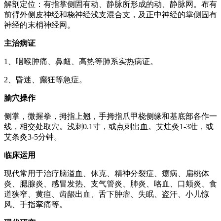
解剖定位：有指掌侧固有动、静脉所形成的动、静脉网。布有
前臂外侧皮神经和桡神经浅支混合支，及正中神经的掌侧固有
神经的末梢神经网。
主治病证
1、咽喉肿痛、鼻衄、高热等肺系实热病证。
2、昏迷、癫狂等急症。
腧穴操作
侧掌，微握拳，拇指上翘，手拇指爪甲桡侧缘和基底部各作一
线，相交处取穴。浅刺0.1寸，或点刺出血。艾炷灸1-3壮，或
艾条灸3-5分钟。
临床运用
现代常用于治疗脑溢血、休克、精神分裂症、癔病、扁桃体
炎、腮腺炎、感冒发热、支气管炎、肺炎、咯血、口颊炎、食
道狭窄、黄疸、齿龈出血、舌下肿瘤、失眠、盗汗、小儿惊
风、手指挛痛等。